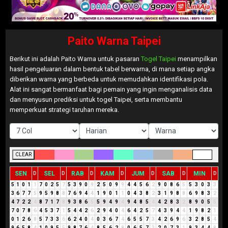
Paito Warna Taipei
Berikut ini adalah Paito Warna untuk pasaran
Togel Taipei
menampilkan
hasil pengeluaran dalam bentuk tabel berwarna, di mana setiap angka
diberikan warna yang berbeda untuk memudahkan identifikasi pola.
Alat ini sangat bermanfaat bagi pemain yang ingin menganalisis data
dan menyusun prediksi untuk togel Taipei, serta membantu
memperkuat strategi taruhan mereka.
CLEAR
SEN
SEL
RAB
KAM
JUM
SAB
MIN
D
D
D
D
D
D
D
5
1
0
1
1
7
0
2
5
7
5
3
9
0
9
2
5
0
9
9
4
4
5
6
2
9
0
8
6
5
5
3
0
3
3
3
6
7
7
5
9
5
9
8
8
7
6
9
4
4
1
9
0
1
1
0
4
3
8
2
3
1
9
8
8
6
9
8
3
2
4
7
2
2
4
8
7
1
7
8
9
3
8
6
5
5
9
4
9
4
9
4
8
5
4
4
2
8
3
2
8
9
0
5
5
7
0
7
8
6
4
5
3
7
1
5
4
4
2
6
2
9
4
0
4
6
4
2
5
7
4
3
9
4
4
1
9
8
2
1
0
1
2
6
8
5
7
3
3
6
6
2
4
0
4
0
3
6
7
4
6
5
5
7
3
4
2
6
9
6
3
2
8
5
4
9
6
5
8
4
1
0
9
5
5
9
8
7
6
4
8
5
6
2
8
0
6
5
7
3
2
0
7
3
1
9
3
4
4
8