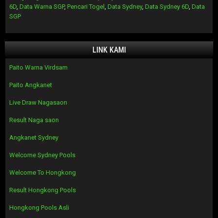
6D
,
Data Warna SGP
,
Pencari Togel
,
Data Sydney
,
Data Sydney 6D
,
Data
SGP
LINK KAMI
Paito Warna Virdsam
Paito Angkanet
Live Draw Nagasaon
Result Naga saon
Angkanet Sydney
Welcome Sydney Pools
Welcome To Hongkong
Result Hongkong Pools
Hongkong Pools Asli