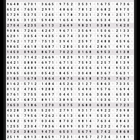
9
6
4
8
3
6
7
0
1
1
3
6
6
5
2
9
7
5
2
7
3
5
3
1
4
1
6
7
5
3
4
7
3
6
9
6
5
2
4
6
7
6
5
9
5
2
9
9
1
1
4
8
6
0
6
7
8
1
2
3
0
6
8
2
1
8
9
7
0
7
5
7
2
9
2
5
3
7
5
3
1
2
4
5
9
4
1
7
8
6
7
3
3
1
4
2
7
9
8
8
2
5
1
7
8
7
8
5
6
2
3
1
2
5
7
5
9
4
8
3
1
6
5
4
9
9
1
6
6
3
0
5
3
4
7
6
0
5
2
7
2
7
0
4
4
4
2
3
5
8
6
1
1
3
4
2
6
4
9
4
9
8
2
1
3
0
3
8
8
7
1
4
2
0
2
9
0
8
6
5
7
2
6
0
6
4
2
4
7
2
9
6
7
1
8
3
5
6
9
6
1
5
0
6
6
2
1
3
3
6
6
2
0
1
1
3
0
5
4
9
9
4
3
5
8
6
0
7
4
2
3
3
0
7
7
1
9
5
6
2
6
1
7
9
7
9
7
6
2
8
1
7
2
7
9
7
5
1
3
4
3
9
4
1
5
2
5
9
7
7
2
4
8
8
7
4
5
9
6
6
9
8
6
5
2
4
6
1
8
9
5
6
8
7
6
1
2
8
0
8
5
0
0
4
4
2
8
6
1
7
4
9
1
6
7
1
4
5
0
5
0
9
6
3
9
8
6
7
4
2
7
0
2
2
4
0
1
6
8
5
6
9
5
3
8
4
1
3
8
2
4
3
0
3
3
7
1
4
2
6
2
6
6
9
6
1
8
2
9
2
9
1
7
2
9
2
5
1
4
5
7
2
2
8
1
6
4
2
1
3
0
8
8
9
8
6
9
7
1
8
6
7
1
5
6
7
5
9
3
3
5
2
5
7
3
8
1
3
9
3
4
3
9
6
6
4
4
8
0
8
9
4
0
6
6
6
8
4
4
8
4
0
5
6
2
6
1
9
4
4
9
5
3
5
8
3
9
6
5
2
6
0
0
3
3
0
5
4
2
6
8
4
5
1
6
3
0
4
8
3
8
3
6
7
4
5
6
3
1
4
0
1
8
5
4
1
6
7
8
6
1
8
6
4
1
4
8
7
0
7
6
6
1
8
9
0
7
3
6
9
7
6
0
7
7
8
1
6
2
8
5
7
1
2
3
1
4
8
4
3
4
5
2
6
8
3
1
2
7
9
5
8
6
3
9
7
3
3
5
8
0
1
5
2
7
4
7
8
5
4
9
2
8
8
7
1
2
9
5
5
5
4
9
0
9
9
5
7
6
4
1
6
9
4
4
0
7
6
1
7
3
7
5
5
1
6
0
9
7
7
0
4
4
1
5
1
3
4
6
1
3
0
6
8
5
6
5
0
8
8
8
5
6
7
4
6
8
7
3
1
8
9
1
1
2
3
8
9
5
5
9
1
1
6
7
1
0
3
6
9
7
1
2
1
3
7
6
5
3
8
5
1
8
6
5
1
2
7
0
7
5
0
7
5
3
3
6
8
0
8
6
0
3
8
2
0
7
2
3
5
4
3
2
8
1
3
9
5
0
5
5
2
0
1
1
2
7
9
1
1
9
3
1
7
8
4
9
2
2
4
7
0
9
8
8
1
6
1
6
7
7
9
5
6
2
9
2
6
2
8
0
4
1
3
4
6
8
1
9
1
5
5
0
3
3
4
3
9
0
9
9
6
8
2
1
5
9
0
7
7
0
3
4
6
1
8
7
0
2
2
9
8
1
4
5
7
6
3
4
7
3
8
4
3
7
1
2
5
5
1
2
3
0
4
4
7
8
3
6
9
4
0
9
9
9
0
5
7
3
1
6
2
3
2
5
4
7
6
0
6
8
1
2
4
6
3
8
4
5
9
9
4
7
0
7
6
5
0
1
1
5
6
7
9
7
5
7
4
2
6
4
8
6
8
5
2
5
1
9
1
6
9
1
3
4
8
6
5
9
5
7
3
3
1
4
4
9
5
7
3
2
7
3
4
7
3
1
8
1
9