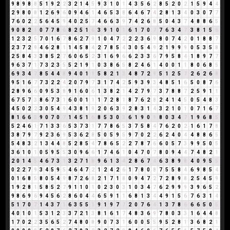
9
8
9
8
8
5
1
9
2
2
3
2
1
4
5
9
3
1
0
1
4
3
5
6
2
8
5
2
0
2
1
5
9
4
4
2
9
8
0
8
1
2
6
9
6
0
9
4
6
1
4
6
5
3
8
6
4
6
7
4
2
8
1
3
4
0
3
0
7
7
7
6
0
2
2
5
6
4
5
9
4
0
2
5
7
4
6
6
3
9
7
4
2
6
8
5
0
4
3
7
4
8
8
6
5
9
0
8
2
1
0
7
7
8
6
8
2
5
1
6
3
9
1
0
1
6
1
7
0
7
7
6
3
4
7
3
8
1
5
6
1
2
3
2
5
7
0
1
6
7
8
6
2
7
9
1
0
4
7
2
2
2
3
6
9
8
0
7
4
2
0
1
8
8
7
2
3
7
2
9
4
6
2
8
1
1
4
5
8
4
2
7
8
5
4
3
0
5
4
9
2
1
9
9
9
0
5
3
5
8
2
5
8
4
3
3
8
5
2
7
6
0
6
5
2
3
1
6
9
6
6
2
3
3
6
7
9
5
8
4
1
8
9
7
7
9
6
3
7
1
7
3
2
3
5
5
2
1
9
1
0
3
8
6
5
8
2
4
6
1
4
0
0
1
1
8
0
6
8
5
6
9
3
4
7
8
5
4
4
8
9
4
0
1
1
5
8
2
1
3
4
8
7
2
9
5
1
2
5
7
2
6
2
6
8
9
5
1
6
7
7
3
2
2
4
2
0
7
9
7
3
1
7
4
2
5
9
3
9
3
4
8
5
1
6
5
0
8
7
6
2
8
9
6
6
0
9
5
3
8
9
1
6
0
6
1
3
8
2
1
4
2
7
9
7
3
7
8
8
7
2
5
9
1
1
6
7
5
7
3
8
6
7
3
1
6
0
0
1
1
1
7
2
8
1
8
7
6
2
8
2
4
1
4
5
0
5
4
8
3
4
5
0
2
2
3
0
5
4
9
4
3
8
1
9
2
0
6
3
9
2
8
3
1
4
3
2
1
0
1
0
7
1
6
7
8
1
6
6
3
9
0
7
0
7
1
4
5
1
6
8
5
3
0
3
6
1
9
0
9
8
0
3
4
7
1
9
6
8
5
5
2
4
6
1
7
1
3
3
6
5
3
7
3
1
7
7
8
6
5
3
7
5
8
4
7
6
2
0
2
1
6
1
7
8
3
8
7
9
7
9
2
3
6
9
5
3
6
2
8
5
0
5
9
5
9
7
0
2
2
6
2
4
0
4
4
8
8
6
5
5
4
8
3
2
1
3
4
4
8
5
2
8
5
4
7
8
6
5
2
2
7
8
7
6
6
0
5
7
3
9
9
5
0
5
3
6
1
0
1
0
5
9
5
5
3
0
9
6
6
1
7
4
6
1
0
4
7
0
7
8
0
9
4
4
7
4
8
2
1
2
0
1
4
5
4
6
7
3
1
3
2
7
1
8
9
6
1
3
4
2
8
6
7
4
6
3
8
9
8
4
0
9
5
5
0
2
2
7
9
3
4
5
9
5
4
6
4
7
2
1
2
4
2
6
1
7
8
0
8
7
5
5
8
4
6
9
8
5
4
0
1
6
8
5
8
0
5
4
9
8
7
2
6
8
2
1
7
1
8
0
9
4
7
2
7
2
8
9
8
2
5
4
5
9
1
9
2
8
1
5
8
5
2
7
9
1
1
0
1
0
2
3
0
3
1
0
3
4
7
6
2
9
9
9
3
9
6
5
2
9
8
6
9
6
9
4
5
6
2
8
6
0
4
4
6
5
9
1
1
6
8
1
3
4
4
9
1
5
6
7
6
3
1
4
5
1
7
0
7
1
4
3
7
1
6
3
5
5
1
9
1
9
7
7
2
0
7
6
4
1
3
7
8
6
6
6
5
0
5
4
0
1
0
1
5
3
1
2
3
3
7
2
1
3
8
1
6
1
7
4
8
3
6
9
7
8
0
3
3
1
6
4
4
8
1
7
0
2
2
3
5
6
5
2
7
4
8
0
8
9
0
7
3
1
6
0
0
5
5
9
5
2
8
1
3
6
8
2
1