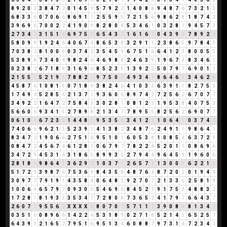
8
9
2
0
2
3
8
4
7
2
0
1
4
5
9
5
7
9
2
2
1
4
0
8
8
9
4
8
7
6
7
3
2
1
3
6
8
3
3
6
0
7
0
6
6
8
6
9
1
1
2
5
5
9
5
7
2
1
5
6
9
8
6
2
8
1
8
7
4
2
3
9
6
9
6
7
0
0
2
2
4
1
9
0
9
8
2
8
0
8
5
3
4
6
1
0
3
2
8
1
9
4
5
7
3
2
7
3
4
7
3
1
5
1
6
6
9
7
5
3
6
5
4
3
7
1
6
1
6
7
0
4
3
9
3
7
8
9
2
2
5
8
0
9
9
1
9
2
4
6
4
0
6
7
4
8
6
5
3
8
3
2
9
1
1
2
3
8
6
5
9
7
8
4
3
7
0
3
8
2
8
1
0
0
0
0
3
7
4
2
3
5
4
5
9
6
7
5
1
6
6
4
1
2
3
8
0
0
5
5
5
3
8
9
8
7
3
4
0
4
9
8
2
4
6
4
6
9
8
8
2
4
6
3
9
1
9
6
7
4
8
3
4
6
1
0
2
3
8
2
6
7
1
8
9
3
1
6
9
6
8
5
2
3
5
1
3
9
2
2
5
0
7
9
7
6
9
0
1
1
2
1
5
5
1
5
2
1
9
1
7
8
8
2
1
9
7
5
0
5
4
9
3
4
7
8
6
4
6
1
3
4
6
2
8
4
5
8
7
6
1
0
8
1
9
0
7
1
8
9
3
8
2
4
6
4
1
0
3
3
6
3
9
1
1
8
2
7
5
3
1
7
4
9
4
5
2
8
5
4
2
1
3
7
1
9
3
6
0
6
8
9
7
4
2
7
2
5
6
2
6
7
0
7
7
3
4
9
2
2
1
6
4
7
2
7
5
8
4
3
3
0
2
8
1
0
8
1
2
3
1
9
5
3
8
4
0
7
5
3
5
6
6
0
6
9
3
4
1
5
2
7
8
9
8
2
1
3
4
7
7
8
9
5
5
8
2
5
6
2
6
9
0
7
7
0
6
1
0
1
6
7
2
3
5
1
4
4
8
3
9
5
3
5
8
3
4
1
2
3
1
0
6
4
1
0
3
7
4
2
7
4
0
6
6
9
6
2
1
3
5
2
3
9
3
4
1
3
8
2
3
4
8
7
6
2
4
9
1
1
9
8
6
4
1
8
3
4
7
2
1
9
0
6
6
2
7
5
1
6
9
5
1
0
1
6
0
5
3
8
1
0
8
5
4
6
3
7
2
9
0
8
4
7
2
4
5
6
7
4
6
1
2
8
1
0
6
7
9
7
7
8
2
2
4
5
2
0
1
1
0
8
6
9
6
3
4
7
2
9
4
5
3
1
4
3
1
8
6
5
8
9
9
3
3
2
7
9
4
4
9
6
4
5
9
1
9
6
0
6
2
8
1
8
9
9
8
6
4
1
3
6
2
9
2
1
0
3
7
1
2
6
5
7
3
1
3
0
0
0
6
2
2
1
3
5
1
7
2
9
3
9
8
7
6
7
5
3
6
9
8
4
3
5
8
4
8
7
6
4
8
7
2
0
2
0
1
9
4
4
3
0
9
7
7
7
9
1
9
1
4
3
5
8
4
0
6
4
8
3
9
2
7
0
7
2
1
3
3
6
2
5
8
1
9
1
0
0
6
6
6
5
7
9
7
0
9
3
0
3
5
4
6
9
6
8
4
5
2
7
9
1
7
5
3
4
8
8
3
2
1
7
2
8
1
8
1
9
3
3
3
5
3
4
7
7
2
8
0
8
7
3
6
5
2
4
1
7
9
7
6
6
4
3
7
2
6
0
7
7
9
5
5
6
2
X
X
X
X
X
8
0
7
0
7
5
7
1
1
2
3
9
0
8
8
8
1
3
4
7
0
3
5
1
6
0
8
9
6
6
1
4
2
2
4
5
3
1
8
9
0
2
7
1
8
5
2
1
4
5
6
5
2
5
7
6
4
3
9
3
2
1
6
5
2
7
9
5
1
6
9
5
1
3
4
6
0
8
8
7
9
7
3
1
4
7
2
3
4
7