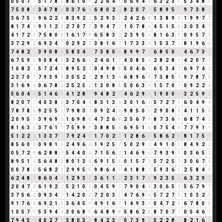
0
5
0
7
7
5
1
7
8
6
8
6
1
0
1
2
2
6
4
1
0
6
9
4
4
6
3
2
3
5
5
3
4
8
3
7
5
0
8
8
3
4
7
8
6
0
3
7
6
4
6
8
0
2
2
8
2
0
7
7
5
8
9
5
5
9
7
3
8
2
3
6
7
5
3
9
6
2
2
4
8
3
9
2
2
5
2
9
3
3
2
4
2
6
8
1
3
8
9
8
1
9
9
7
7
8
1
7
4
2
9
1
1
2
3
2
7
0
7
7
3
9
4
7
2
1
0
7
8
6
4
5
1
5
6
3
0
3
4
7
4
1
7
2
9
7
5
8
0
8
1
6
1
7
8
6
5
8
3
2
2
3
9
5
5
8
1
6
3
9
0
9
5
7
3
3
7
2
9
2
6
9
3
4
7
0
2
9
2
2
3
8
1
6
7
1
7
3
3
6
1
5
3
7
1
8
1
9
6
6
7
4
8
2
1
3
9
0
8
8
5
8
3
4
7
7
3
8
0
8
8
9
9
7
7
6
8
5
0
5
4
6
7
3
1
6
7
5
9
5
9
0
8
4
3
3
2
6
6
3
2
4
6
1
7
4
0
8
5
4
2
8
2
8
1
4
2
0
7
7
1
0
8
2
1
5
7
2
4
6
8
9
5
2
7
0
4
9
8
8
5
0
4
6
1
6
5
3
4
7
6
9
7
4
2
2
3
7
0
7
7
9
3
9
3
3
5
5
2
7
2
9
1
3
4
6
8
9
6
6
7
3
8
5
4
9
7
8
7
6
3
1
6
9
6
0
6
7
8
6
2
5
2
5
7
1
3
0
8
8
5
0
6
3
9
1
5
7
0
7
0
9
2
2
4
5
6
0
4
4
5
1
4
6
1
4
1
2
8
1
9
4
8
2
1
4
6
2
9
2
1
9
0
0
0
3
2
5
9
5
8
2
0
7
7
4
0
3
8
2
3
7
0
4
4
8
3
1
3
4
3
0
1
6
7
5
7
2
7
9
6
0
4
9
4
7
8
7
8
6
9
2
5
5
1
7
9
8
3
2
0
9
2
4
6
9
8
5
0
5
2
9
0
8
8
4
1
1
5
6
2
0
9
5
5
3
9
6
9
6
1
6
9
8
8
4
7
2
6
8
2
5
6
7
4
8
7
3
6
9
6
8
7
4
2
8
1
6
3
9
3
7
6
1
7
7
5
9
9
9
3
8
8
5
4
6
9
5
1
6
0
7
5
4
9
7
7
9
1
1
5
1
2
2
4
1
3
3
7
1
7
9
2
4
6
1
7
0
2
2
1
2
8
6
5
5
8
6
2
8
8
1
7
5
3
8
5
6
0
6
0
9
8
1
9
2
4
9
6
6
1
9
2
5
7
5
0
2
9
2
4
9
1
0
1
8
4
9
2
2
0
5
7
2
9
6
2
8
8
7
5
4
4
0
4
7
1
5
6
2
1
4
6
9
6
7
9
3
9
3
0
3
6
5
2
8
9
5
1
6
5
6
4
8
3
8
0
1
3
4
6
9
1
5
6
0
1
5
7
3
5
7
2
5
7
3
0
6
7
4
0
0
7
8
6
5
6
8
2
1
2
9
9
5
5
9
8
6
4
1
4
1
8
8
7
5
9
3
6
9
2
5
8
4
3
6
2
4
8
3
8
6
0
4
4
1
2
9
3
3
3
6
1
1
2
2
3
1
7
8
9
2
3
5
8
6
3
2
9
2
2
0
4
7
2
6
1
9
2
2
5
2
1
0
1
0
4
5
9
5
7
9
0
4
4
3
0
6
5
2
5
6
7
9
7
3
7
5
6
2
0
9
3
4
7
1
4
2
0
2
7
2
0
3
3
4
7
6
9
6
5
7
2
7
9
1
0
3
2
5
9
1
7
6
4
6
9
2
1
3
3
6
4
5
9
4
9
1
6
7
1
4
9
3
3
0
4
7
2
9
6
7
8
0
8
1
0
5
7
3
5
3
9
4
4
3
0
6
8
5
6
4
8
9
8
5
8
6
2
8
8
7
0
7
7
0
5
4
6
1
7
9
4
5
9
4
0
2
7
9
3
8
0
3
3
8
4
2
3
5
0
7
3
9
3
5
2
2
8
1
8
2
1
6
7