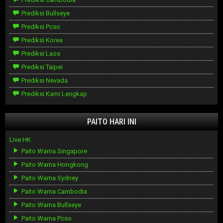
Prediksi Bullseye
Prediksi Pcso
Prediksi Korea
Prediksi Laos
Prediksi Taipei
Prediksi Nevada
Prediksi Kami Lengkap
PAITO HARI INI
Live HK
Paito Warna Singapore
Paito Warna Hongkong
Paito Warna Sydney
Paito Warna Cambodia
Paito Warna Bullseye
Paito Warna Pcso