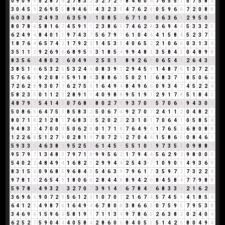
0
9
0
9
9
5
2
8
7
6
2
7
8
3
2
3
2
7
2
9
8
4
6
0
6
7
6
5
5
1
5
7
5
8
4
3
0
4
5
9
2
6
9
5
5
8
9
4
6
1
4
3
2
3
5
4
7
6
2
8
0
5
9
6
6
7
2
0
8
8
6
0
3
8
2
2
4
9
3
3
6
3
5
9
5
1
0
8
5
4
6
7
1
0
1
0
6
3
6
9
2
9
5
0
5
8
0
7
8
6
5
8
1
6
7
4
5
9
1
1
2
3
8
6
5
7
4
6
2
8
3
6
9
4
4
5
3
3
2
5
6
2
4
9
4
8
4
0
1
1
9
7
4
3
7
5
6
7
9
7
6
1
0
4
4
4
1
5
8
4
5
2
3
7
1
1
8
7
6
4
6
5
7
4
2
1
7
9
2
2
1
4
5
3
8
4
0
6
5
2
2
1
0
6
6
0
3
1
3
4
3
5
1
1
2
9
2
6
9
6
6
8
9
5
5
3
1
8
5
4
9
9
4
8
3
3
5
8
4
3
0
4
8
9
8
8
3
5
6
2
4
8
0
2
2
6
0
4
9
4
2
5
0
1
1
8
9
2
6
8
0
6
5
4
9
2
6
4
3
7
3
8
5
1
6
6
5
3
2
5
5
3
2
4
6
0
8
3
9
3
2
9
4
5
9
1
4
8
7
6
1
3
7
2
9
5
7
6
6
3
9
2
0
8
8
5
9
1
8
9
3
8
8
6
5
5
0
2
1
3
6
8
3
7
1
8
5
0
6
6
7
2
6
2
8
9
3
0
7
7
6
2
7
5
3
1
6
4
9
4
8
4
9
6
6
0
9
3
4
7
4
5
2
2
4
5
8
2
3
5
0
1
1
2
3
2
8
9
1
1
4
0
9
8
8
9
5
1
9
1
2
9
1
7
8
5
1
8
4
3
4
8
7
9
7
5
4
1
4
5
0
7
6
8
5
8
0
2
7
9
9
3
7
0
7
5
7
0
6
6
9
4
3
0
3
5
0
8
6
5
6
4
7
5
3
8
5
8
3
2
5
0
6
7
4
9
2
7
0
7
2
4
1
1
2
0
4
8
2
1
8
0
7
1
8
2
1
2
8
1
7
6
8
3
2
5
2
0
2
2
2
3
1
0
1
7
0
6
4
1
0
5
8
5
4
9
4
8
3
2
4
7
0
0
0
5
0
6
2
8
0
1
7
1
8
7
6
4
9
4
1
7
6
5
2
6
8
0
8
8
1
2
2
6
8
5
1
2
7
9
0
2
8
1
9
7
0
7
2
9
2
7
0
4
4
1
5
8
6
5
0
8
4
6
1
5
9
3
3
6
4
6
3
8
2
9
5
2
5
7
6
1
4
5
9
5
5
1
0
1
9
7
3
5
8
0
9
8
8
7
9
5
7
9
7
1
3
4
8
3
7
9
7
1
8
9
9
5
6
2
1
7
9
4
4
5
6
2
9
2
9
8
0
0
0
5
4
0
2
2
4
8
4
9
4
1
6
8
2
1
2
9
9
4
4
2
5
4
3
7
1
0
9
0
9
4
9
3
6
9
8
3
1
5
6
0
9
6
8
5
9
6
8
4
3
5
4
6
3
9
7
9
6
1
7
3
5
9
7
7
7
3
2
2
4
9
7
8
1
9
2
6
5
4
9
1
8
0
6
6
2
8
4
4
8
8
9
4
2
6
8
4
5
8
4
7
7
9
8
8
5
9
7
8
6
4
9
3
2
5
3
2
7
0
7
3
9
1
4
5
6
7
8
4
3
6
8
3
3
6
2
1
6
2
8
3
6
9
6
6
9
0
7
2
9
5
6
1
2
3
1
0
7
0
7
2
1
6
7
4
5
7
4
5
9
4
1
8
5
4
6
4
1
2
3
4
9
8
7
6
1
6
4
9
4
6
7
8
0
8
3
8
6
6
3
0
7
5
9
5
7
9
5
3
8
3
4
6
9
6
1
5
9
6
6
5
8
1
9
1
7
1
1
3
4
9
7
8
6
5
2
6
3
8
2
0
2
4
0
4
6
2
5
2
7
5
9
0
4
4
4
0
5
8
4
2
8
6
0
6
8
4
0
5
5
5
1
4
2
6
8
0
4
9
4