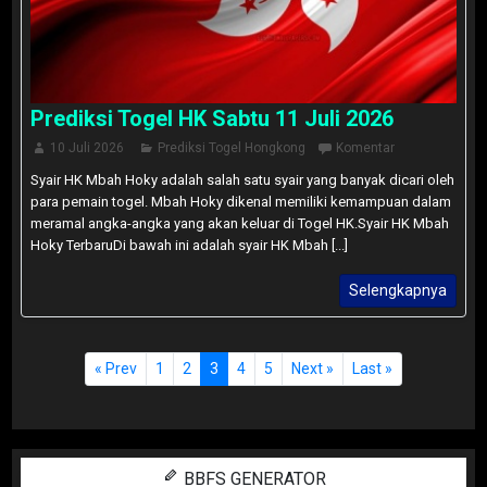
Prediksi Togel HK Sabtu 11 Juli 2026
10 Juli 2026
Prediksi Togel Hongkong
Komentar
Syair HK Mbah Hoky adalah salah satu syair yang banyak dicari oleh
para pemain togel. Mbah Hoky dikenal memiliki kemampuan dalam
meramal angka-angka yang akan keluar di Togel HK.Syair HK Mbah
Hoky TerbaruDi bawah ini adalah syair HK Mbah [...]
Selengkapnya
« Prev
1
2
3
4
5
Next »
Last »
BBFS GENERATOR