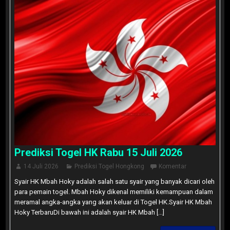
Prediksi Togel HK Rabu 15 Juli 2026
14 Juli 2026
Prediksi Togel Hongkong
Komentar
Syair HK Mbah Hoky adalah salah satu syair yang banyak dicari oleh
para pemain togel. Mbah Hoky dikenal memiliki kemampuan dalam
meramal angka-angka yang akan keluar di Togel HK.Syair HK Mbah
Hoky TerbaruDi bawah ini adalah syair HK Mbah [...]