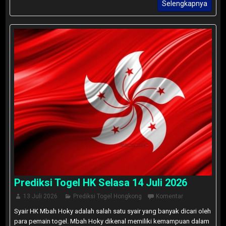
Selengkapnya
Prediksi Togel HK Selasa 14 Juli 2026
13 Juli 2026
Prediksi Togel Hongkong
Komentar
Syair HK Mbah Hoky adalah salah satu syair yang banyak dicari oleh
para pemain togel. Mbah Hoky dikenal memiliki kemampuan dalam