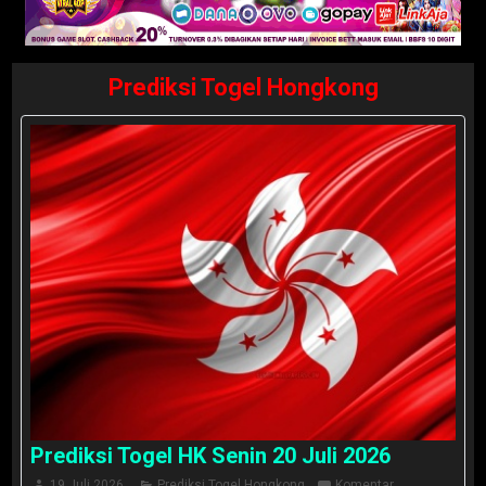
Prediksi Togel Hongkong
Prediksi Togel HK Senin 20 Juli 2026
19 Juli 2026
Prediksi Togel Hongkong
Komentar