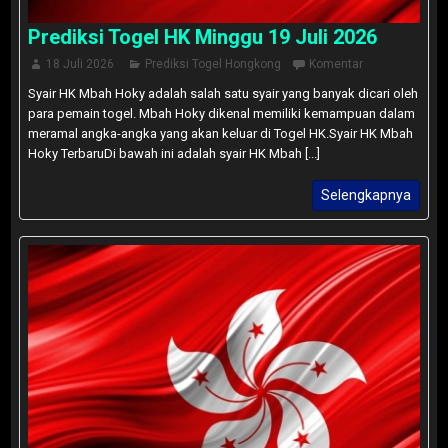
Prediksi Togel HK Minggu 19 Juli 2026
18 Juli 2026
Prediksi Togel Hongkong
Komentar
Syair HK Mbah Hoky adalah salah satu syair yang banyak dicari oleh
para pemain togel. Mbah Hoky dikenal memiliki kemampuan dalam
meramal angka-angka yang akan keluar di Togel HK.Syair HK Mbah
Hoky TerbaruDi bawah ini adalah syair HK Mbah [...]
Selengkapnya