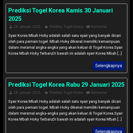
Prediksi Togel Korea Kamis 30 Januari
2025
29 Januari 2025
Prediksi Togel Korea
Komentar
Syair Korea Mbah Hoky adalah salah satu syair yang banyak dicari
oleh para pemain togel. Mbah Hoky dikenal memiliki kemampuan
dalam meramal angka-angka yang akan keluar di Togel Korea.Syair
Korea Mbah Hoky TerbaruDi bawah ini adalah syair Korea Mbah [...]
Selengkapnya
Prediksi Togel Korea Rabu 29 Januari 2025
28 Januari 2025
Prediksi Togel Korea
Komentar
Syair Korea Mbah Hoky adalah salah satu syair yang banyak dicari
oleh para pemain togel. Mbah Hoky dikenal memiliki kemampuan
dalam meramal angka-angka yang akan keluar di Togel Korea.Syair
Korea Mbah Hoky TerbaruDi bawah ini adalah syair Korea Mbah [...]
Selengkapnya