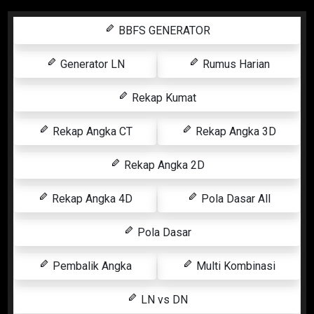
BBFS GENERATOR
Generator LN
Rumus Harian
Rekap Kumat
Rekap Angka CT
Rekap Angka 3D
Rekap Angka 2D
Rekap Angka 4D
Pola Dasar All
Pola Dasar
Pembalik Angka
Multi Kombinasi
LN vs DN