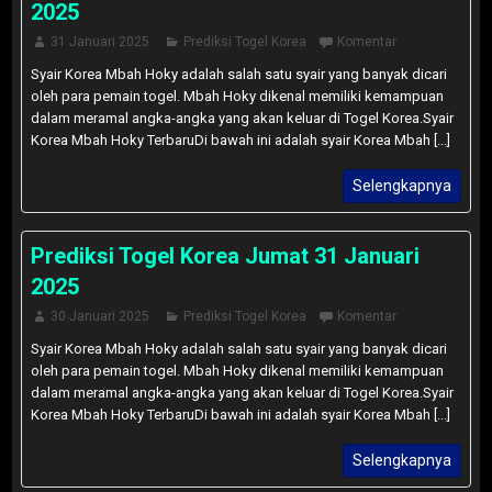
2025
31 Januari 2025
Prediksi Togel Korea
Komentar
Syair Korea Mbah Hoky adalah salah satu syair yang banyak dicari
oleh para pemain togel. Mbah Hoky dikenal memiliki kemampuan
dalam meramal angka-angka yang akan keluar di Togel Korea.Syair
Korea Mbah Hoky TerbaruDi bawah ini adalah syair Korea Mbah [...]
Selengkapnya
Prediksi Togel Korea Jumat 31 Januari
2025
30 Januari 2025
Prediksi Togel Korea
Komentar
Syair Korea Mbah Hoky adalah salah satu syair yang banyak dicari
oleh para pemain togel. Mbah Hoky dikenal memiliki kemampuan
dalam meramal angka-angka yang akan keluar di Togel Korea.Syair
Korea Mbah Hoky TerbaruDi bawah ini adalah syair Korea Mbah [...]
Selengkapnya