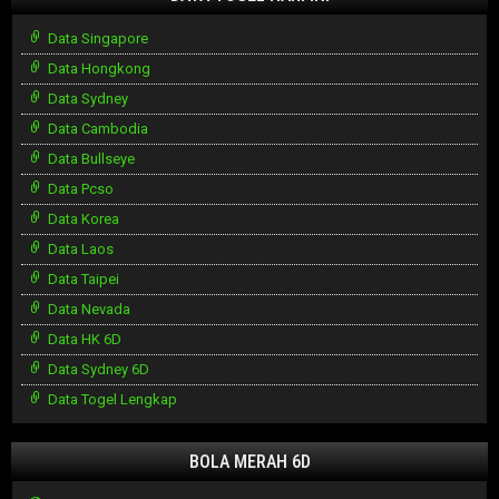
Data Singapore
Data Hongkong
Data Sydney
Data Cambodia
Data Bullseye
Data Pcso
Data Korea
Data Laos
Data Taipei
Data Nevada
Data HK 6D
Data Sydney 6D
Data Togel Lengkap
BOLA MERAH 6D