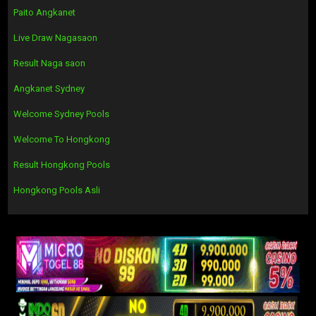
Paito Angkanet
Live Draw Nagasaon
Result Naga saon
Angkanet Sydney
Welcome Sydney Pools
Welcome To Hongkong
Result Hongkong Pools
Hongkong Pools Asli