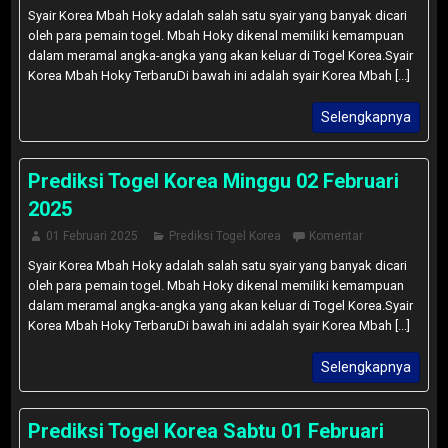
Syair Korea Mbah Hoky adalah salah satu syair yang banyak dicari
oleh para pemain togel. Mbah Hoky dikenal memiliki kemampuan
dalam meramal angka-angka yang akan keluar di Togel Korea.Syair
Korea Mbah Hoky TerbaruDi bawah ini adalah syair Korea Mbah [...]
Selengkapnya
Prediksi Togel Korea Minggu 02 Februari
2025
01 Februari 2025
Prediksi Togel Korea
Komentar
Syair Korea Mbah Hoky adalah salah satu syair yang banyak dicari
oleh para pemain togel. Mbah Hoky dikenal memiliki kemampuan
dalam meramal angka-angka yang akan keluar di Togel Korea.Syair
Korea Mbah Hoky TerbaruDi bawah ini adalah syair Korea Mbah [...]
Selengkapnya
Prediksi Togel Korea Sabtu 01 Februari