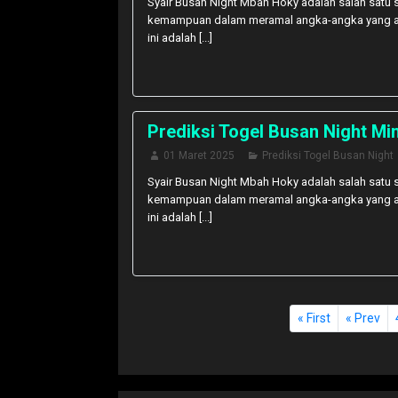
Syair Busan Night Mbah Hoky adalah salah satu s
kemampuan dalam meramal angka-angka yang aka
ini adalah [...]
Prediksi Togel Busan Night Mi
01 Maret 2025
Prediksi Togel Busan Night
Syair Busan Night Mbah Hoky adalah salah satu s
kemampuan dalam meramal angka-angka yang aka
ini adalah [...]
« First
« Prev