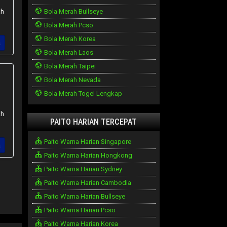
ah
Bola Merah Bullseye
Bola Merah Pcso
Bola Merah Korea
a
Bola Merah Laos
Bola Merah Taipei
Bola Merah Nevada
Bola Merah Togel Lengkap
ah
PAITO HARIAN TERCEPAT
Paito Warna Harian Singapore
a
Paito Warna Harian Hongkong
Paito Warna Harian Sydney
Paito Warna Harian Cambodia
Paito Warna Harian Bullseye
Paito Warna Harian Pcso
Paito Warna Harian Korea