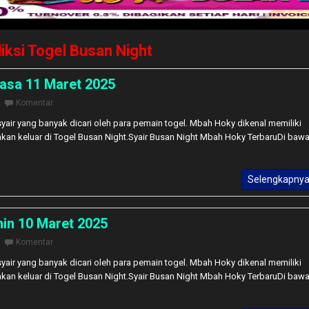
iksi Togel Busan Night
lasa 11 Maret 2025
Komentar
yair yang banyak dicari oleh para pemain togel. Mbah Hoky dikenal memiliki
n keluar di Togel Busan Night.Syair Busan Night Mbah Hoky TerbaruDi baw
Selengkapny
nin 10 Maret 2025
Komentar
yair yang banyak dicari oleh para pemain togel. Mbah Hoky dikenal memiliki
n keluar di Togel Busan Night.Syair Busan Night Mbah Hoky TerbaruDi baw