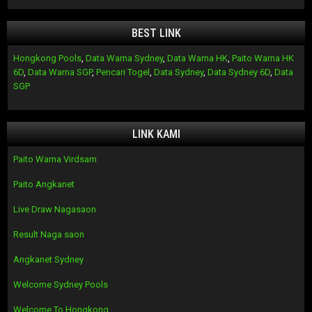
BEST LINK
Hongkong Pools
,
Data Warna Sydney
,
Data Warna HK
,
Paito Warna HK
6D
,
Data Warna SGP
,
Pencari Togel
,
Data Sydney
,
Data Sydney 6D
,
Data
SGP
LINK KAMI
Paito Warna Virdsam
Paito Angkanet
Live Draw Nagasaon
Result Naga saon
Angkanet Sydney
Welcome Sydney Pools
Welcome To Hongkong