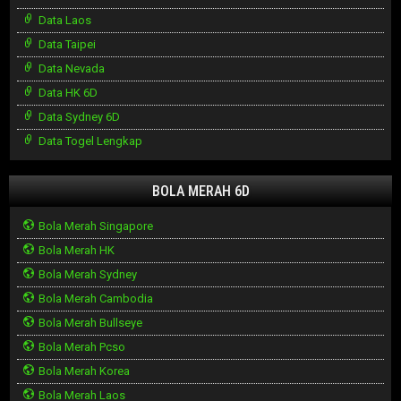
Data Laos
Data Taipei
Data Nevada
Data HK 6D
Data Sydney 6D
Data Togel Lengkap
BOLA MERAH 6D
Bola Merah Singapore
Bola Merah HK
Bola Merah Sydney
Bola Merah Cambodia
Bola Merah Bullseye
Bola Merah Pcso
Bola Merah Korea
Bola Merah Laos