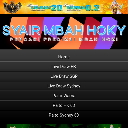
Home
Live Draw HK
Live Draw SGP
Live Draw Sydney
Paito Warna
Paito HK 6D
Paito Sydney 6D