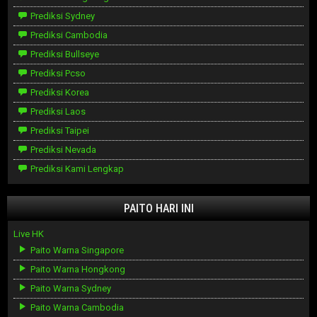
Prediksi Sydney
Prediksi Cambodia
Prediksi Bullseye
Prediksi Pcso
Prediksi Korea
Prediksi Laos
Prediksi Taipei
Prediksi Nevada
Prediksi Kami Lengkap
PAITO HARI INI
Live HK
Paito Warna Singapore
Paito Warna Hongkong
Paito Warna Sydney
Paito Warna Cambodia