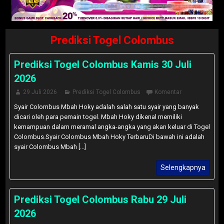
Prediksi Togel Colombus
Prediksi Togel Colombus Kamis 30 Juli
2026
29 Juli 2026
Prediksi Togel Colombus
Komentar
Syair Colombus Mbah Hoky adalah salah satu syair yang banyak
dicari oleh para pemain togel. Mbah Hoky dikenal memiliki
kemampuan dalam meramal angka-angka yang akan keluar di Togel
Colombus.Syair Colombus Mbah Hoky TerbaruDi bawah ini adalah
syair Colombus Mbah [...]
Selengkapnya
Prediksi Togel Colombus Rabu 29 Juli
2026