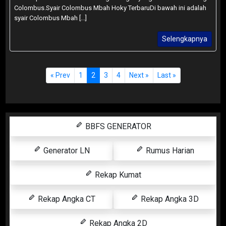
Colombus.Syair Colombus Mbah Hoky TerbaruDi bawah ini adalah
syair Colombus Mbah [...]
Selengkapnya
« Prev
1
2
3
4
Next »
Last »
BBFS GENERATOR
Generator LN
Rumus Harian
Rekap Kumat
Rekap Angka CT
Rekap Angka 3D
Rekap Angka 2D