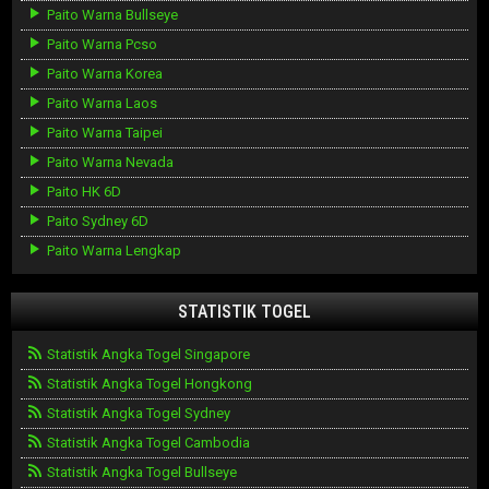
Paito Warna Bullseye
Paito Warna Pcso
Paito Warna Korea
Paito Warna Laos
Paito Warna Taipei
Paito Warna Nevada
Paito HK 6D
Paito Sydney 6D
Paito Warna Lengkap
STATISTIK TOGEL
Statistik Angka Togel Singapore
Statistik Angka Togel Hongkong
Statistik Angka Togel Sydney
Statistik Angka Togel Cambodia
Statistik Angka Togel Bullseye