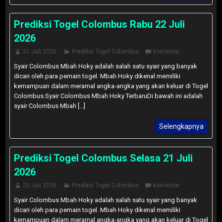
Prediksi Togel Colombus Rabu 22 Juli
2026
21 Juli 2026
Prediksi Togel Colombus
Komentar
Syair Colombus Mbah Hoky adalah salah satu syair yang banyak
dicari oleh para pemain togel. Mbah Hoky dikenal memiliki
kemampuan dalam meramal angka-angka yang akan keluar di Togel
Colombus.Syair Colombus Mbah Hoky TerbaruDi bawah ini adalah
syair Colombus Mbah [...]
Selengkapnya
Prediksi Togel Colombus Selasa 21 Juli
2026
20 Juli 2026
Prediksi Togel Colombus
Komentar
Syair Colombus Mbah Hoky adalah salah satu syair yang banyak
dicari oleh para pemain togel. Mbah Hoky dikenal memiliki
kemampuan dalam meramal angka-angka yang akan keluar di Togel