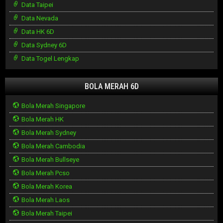
Data Taipei
Data Nevada
Data HK 6D
Data Sydney 6D
Data Togel Lengkap
BOLA MERAH 6D
Bola Merah Singapore
Bola Merah HK
Bola Merah Sydney
Bola Merah Cambodia
Bola Merah Bullseye
Bola Merah Pcso
Bola Merah Korea
Bola Merah Laos
Bola Merah Taipei