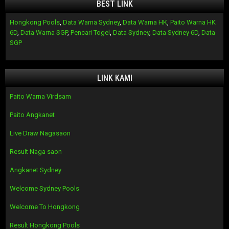
BEST LINK
Hongkong Pools
,
Data Warna Sydney
,
Data Warna HK
,
Paito Warna HK
6D
,
Data Warna SGP
,
Pencari Togel
,
Data Sydney
,
Data Sydney 6D
,
Data
SGP
LINK KAMI
Paito Warna Virdsam
Paito Angkanet
Live Draw Nagasaon
Result Naga saon
Angkanet Sydney
Welcome Sydney Pools
Welcome To Hongkong
Result Hongkong Pools