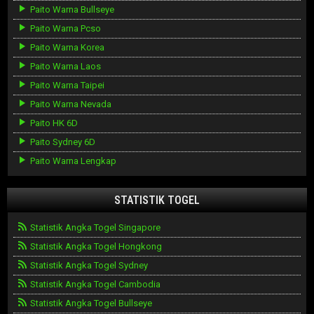
Paito Warna Bullseye
Paito Warna Pcso
Paito Warna Korea
Paito Warna Laos
Paito Warna Taipei
Paito Warna Nevada
Paito HK 6D
Paito Sydney 6D
Paito Warna Lengkap
STATISTIK TOGEL
Statistik Angka Togel Singapore
Statistik Angka Togel Hongkong
Statistik Angka Togel Sydney
Statistik Angka Togel Cambodia
Statistik Angka Togel Bullseye