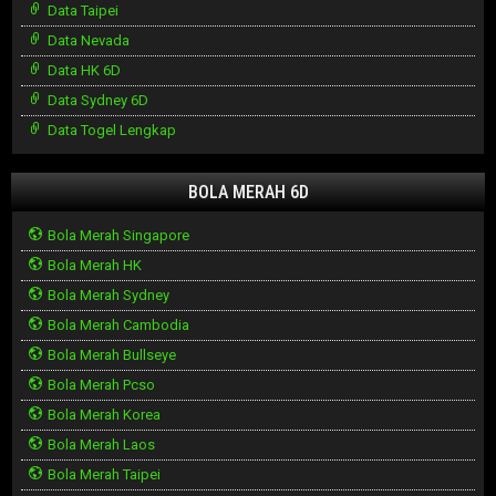
Data Taipei
Data Nevada
Data HK 6D
Data Sydney 6D
Data Togel Lengkap
BOLA MERAH 6D
Bola Merah Singapore
Bola Merah HK
Bola Merah Sydney
Bola Merah Cambodia
Bola Merah Bullseye
Bola Merah Pcso
Bola Merah Korea
Bola Merah Laos
Bola Merah Taipei