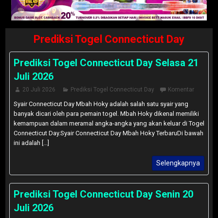
Prediksi Togel Connecticut Day
Prediksi Togel Connecticut Day Selasa 21
Juli 2026
20 Juli 2026
Prediksi Togel Connecticut Day
Komentar
Syair Connecticut Day Mbah Hoky adalah salah satu syair yang
banyak dicari oleh para pemain togel. Mbah Hoky dikenal memiliki
kemampuan dalam meramal angka-angka yang akan keluar di Togel
Connecticut Day.Syair Connecticut Day Mbah Hoky TerbaruDi bawah
ini adalah [...]
Selengkapnya
Prediksi Togel Connecticut Day Senin 20
Juli 2026