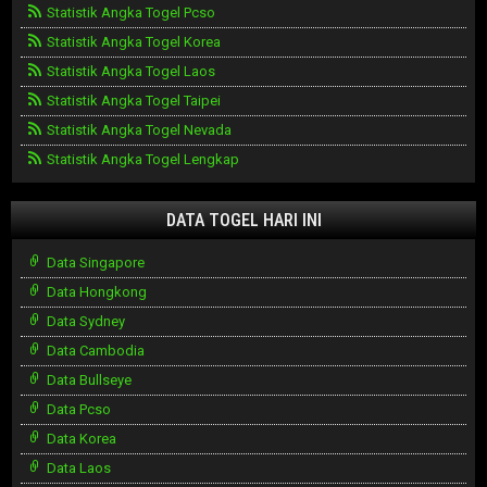
Statistik Angka Togel Pcso
Statistik Angka Togel Korea
Statistik Angka Togel Laos
Statistik Angka Togel Taipei
Statistik Angka Togel Nevada
Statistik Angka Togel Lengkap
DATA TOGEL HARI INI
Data Singapore
Data Hongkong
Data Sydney
Data Cambodia
Data Bullseye
Data Pcso
Data Korea
Data Laos