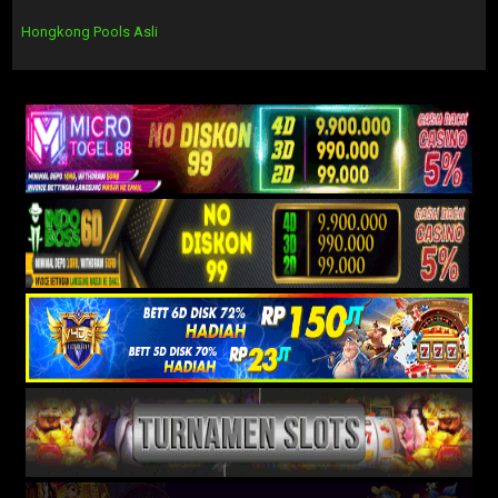
Hongkong Pools Asli