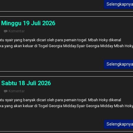
Selengkapny
 Minggu 19 Juli 2026
y
Komentar
u syair yang banyak dicari oleh para pemain togel. Mbah Hoky dikenal
 yang akan keluar di Togel Georgia Midday.Syair Georgia Midday Mbah Hok
Selengkapny
 Sabtu 18 Juli 2026
y
Komentar
u syair yang banyak dicari oleh para pemain togel. Mbah Hoky dikenal
 yang akan keluar di Togel Georgia Midday.Syair Georgia Midday Mbah Hok
Selengkapny