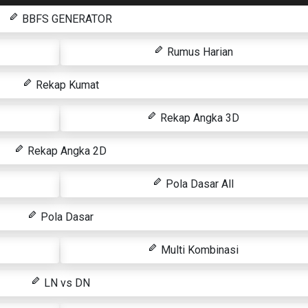
BBFS GENERATOR
Rumus Harian
Rekap Kumat
Rekap Angka 3D
Rekap Angka 2D
Pola Dasar All
Pola Dasar
Multi Kombinasi
LN vs DN