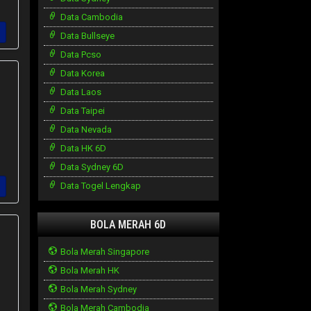
Data Cambodia
a
Data Bullseye
Data Pcso
Data Korea
Data Laos
Data Taipei
g
Data Nevada
Data HK 6D
Data Sydney 6D
a
Data Togel Lengkap
BOLA MERAH 6D
Bola Merah Singapore
Bola Merah HK
g
Bola Merah Sydney
Bola Merah Cambodia