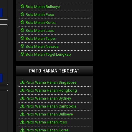
Bola Merah Bullseye
a
Bola Merah Pcso
Bola Merah Korea
Bola Merah Laos
Bola Merah Taipei
Bola Merah Nevada
g
Bola Merah Togel Lengkap
PAITO HARIAN TERCEPAT
a
Paito Warna Harian Singapore
Paito Warna Harian Hongkong
Paito Warna Harian Sydney
Paito Warna Harian Cambodia
Paito Warna Harian Bullseye
g
Paito Warna Harian Pcso
Paito Warna Harian Korea