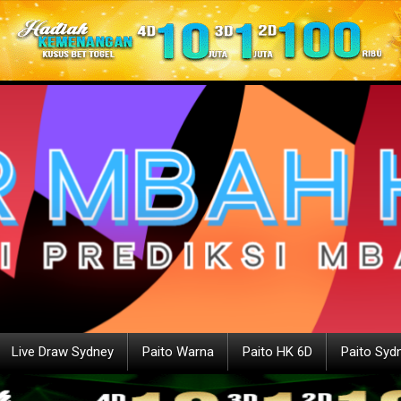
Live Draw Sydney
Paito Warna
Paito HK 6D
Paito Syd