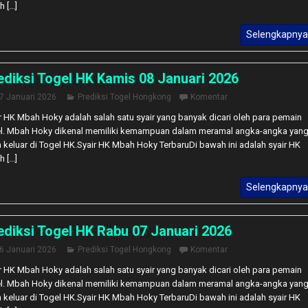
[...]
Selengkapny
ediksi Togel HK Kamis 08 Januari 2026
7 Januari 2026
Prediksi Togel Hongkong
Komentar
r HK Mbah Hoky adalah salah satu syair yang banyak dicari oleh para pemain
el. Mbah Hoky dikenal memiliki kemampuan dalam meramal angka-angka yan
 keluar di Togel HK.Syair HK Mbah Hoky TerbaruDi bawah ini adalah syair HK
[...]
Selengkapny
ediksi Togel HK Rabu 07 Januari 2026
6 Januari 2026
Prediksi Togel Hongkong
Komentar
r HK Mbah Hoky adalah salah satu syair yang banyak dicari oleh para pemain
el. Mbah Hoky dikenal memiliki kemampuan dalam meramal angka-angka yan
 keluar di Togel HK.Syair HK Mbah Hoky TerbaruDi bawah ini adalah syair HK