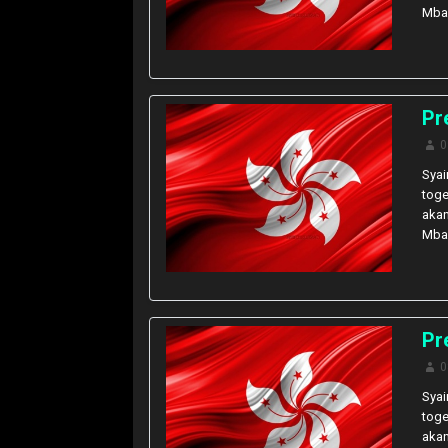
Mbah 
Pr
0
Syai
tog
akan
Mbah 
Pr
0
Syai
tog
akan