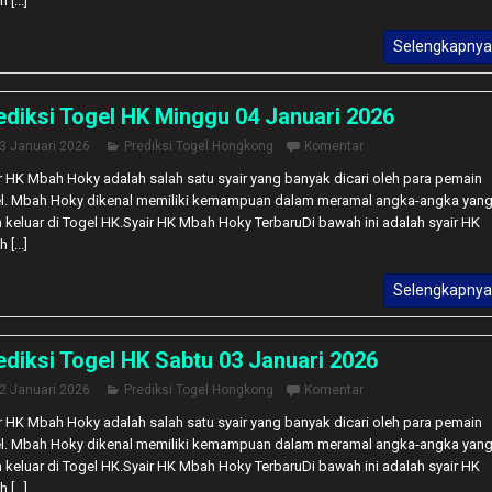
[...]
Selengkapny
ediksi Togel HK Minggu 04 Januari 2026
3 Januari 2026
Prediksi Togel Hongkong
Komentar
r HK Mbah Hoky adalah salah satu syair yang banyak dicari oleh para pemain
el. Mbah Hoky dikenal memiliki kemampuan dalam meramal angka-angka yan
 keluar di Togel HK.Syair HK Mbah Hoky TerbaruDi bawah ini adalah syair HK
[...]
Selengkapny
ediksi Togel HK Sabtu 03 Januari 2026
2 Januari 2026
Prediksi Togel Hongkong
Komentar
r HK Mbah Hoky adalah salah satu syair yang banyak dicari oleh para pemain
el. Mbah Hoky dikenal memiliki kemampuan dalam meramal angka-angka yan
 keluar di Togel HK.Syair HK Mbah Hoky TerbaruDi bawah ini adalah syair HK
[...]