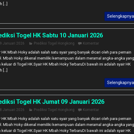
[...]
Selengkapny
ediksi Togel HK Sabtu 10 Januari 2026
9 Januari 2026
Prediksi Togel Hongkong
Komentar
r HK Mbah Hoky adalah salah satu syair yang banyak dicari oleh para pemain
el. Mbah Hoky dikenal memiliki kemampuan dalam meramal angka-angka yan
 keluar di Togel HK.Syair HK Mbah Hoky TerbaruDi bawah ini adalah syair HK
[...]
Selengkapny
ediksi Togel HK Jumat 09 Januari 2026
8 Januari 2026
Prediksi Togel Hongkong
Komentar
r HK Mbah Hoky adalah salah satu syair yang banyak dicari oleh para pemain
el. Mbah Hoky dikenal memiliki kemampuan dalam meramal angka-angka yan
 keluar di Togel HK.Syair HK Mbah Hoky TerbaruDi bawah ini adalah syair HK