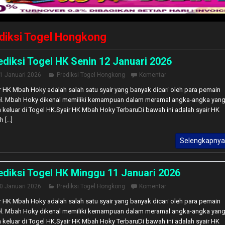
diksi Togel Hongkong
ediksi Togel HK Senin 12 Januari 2026
1 Januari 2026
Prediksi Togel Hongkong
Komentar
r HK Mbah Hoky adalah salah satu syair yang banyak dicari oleh para pemain
el. Mbah Hoky dikenal memiliki kemampuan dalam meramal angka-angka yan
 keluar di Togel HK.Syair HK Mbah Hoky TerbaruDi bawah ini adalah syair HK
[...]
Selengkapny
ediksi Togel HK Minggu 11 Januari 2026
0 Januari 2026
Prediksi Togel Hongkong
Komentar
r HK Mbah Hoky adalah salah satu syair yang banyak dicari oleh para pemain
el. Mbah Hoky dikenal memiliki kemampuan dalam meramal angka-angka yan
 keluar di Togel HK.Syair HK Mbah Hoky TerbaruDi bawah ini adalah syair HK