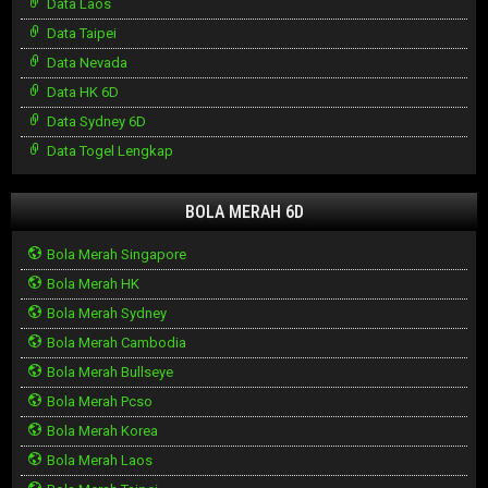
Data Laos
Data Taipei
Data Nevada
Data HK 6D
Data Sydney 6D
Data Togel Lengkap
BOLA MERAH 6D
Bola Merah Singapore
Bola Merah HK
Bola Merah Sydney
Bola Merah Cambodia
Bola Merah Bullseye
Bola Merah Pcso
Bola Merah Korea
Bola Merah Laos