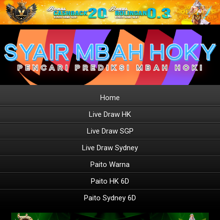
Home
Live Draw HK
Live Draw SGP
Live Draw Sydney
Paito Warna
Paito HK 6D
Paito Sydney 6D