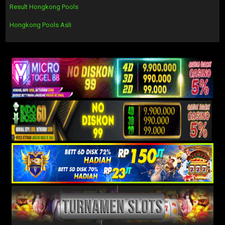
Result Hongkong Pools
Hongkong Pools Asli