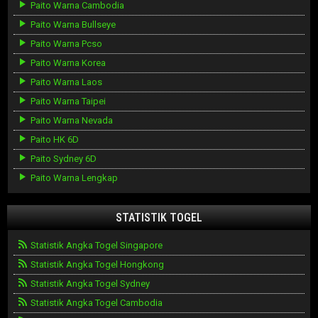
Paito Warna Cambodia
Paito Warna Bullseye
Paito Warna Pcso
Paito Warna Korea
Paito Warna Laos
Paito Warna Taipei
Paito Warna Nevada
Paito HK 6D
Paito Sydney 6D
Paito Warna Lengkap
STATISTIK TOGEL
Statistik Angka Togel Singapore
Statistik Angka Togel Hongkong
Statistik Angka Togel Sydney
Statistik Angka Togel Cambodia