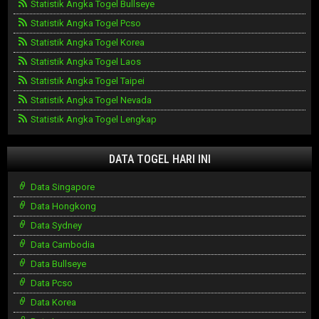
Statistik Angka Togel Bullseye
Statistik Angka Togel Pcso
Statistik Angka Togel Korea
Statistik Angka Togel Laos
Statistik Angka Togel Taipei
Statistik Angka Togel Nevada
Statistik Angka Togel Lengkap
DATA TOGEL HARI INI
Data Singapore
Data Hongkong
Data Sydney
Data Cambodia
Data Bullseye
Data Pcso
Data Korea