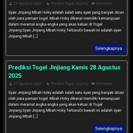
28 Agustus 2025
Prediksi Togel Jinjiang
Komentar
Syair Jinjiang Mbah Hoky adalah salah satu syair yang banyak dicari
oleh para pemain togel. Mbah Hoky dikenal memiliki kemampuan
dalam meramal angka-angka yang akan keluar di Togel
Jinjiang.Syair Jinjiang Mbah Hoky TerbaruDi bawah ini adalah syair
Jinjiang Mbah [...]
Selengkapnya
Prediksi Togel Jinjiang Kamis 28 Agustus
2025
27 Agustus 2025
Prediksi Togel Jinjiang
Komentar
Syair Jinjiang Mbah Hoky adalah salah satu syair yang banyak dicari
oleh para pemain togel. Mbah Hoky dikenal memiliki kemampuan
dalam meramal angka-angka yang akan keluar di Togel
Jinjiang.Syair Jinjiang Mbah Hoky TerbaruDi bawah ini adalah syair
Jinjiang Mbah [...]
Selengkapnya