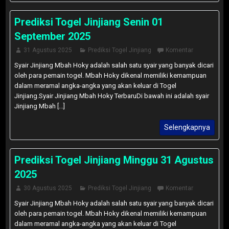
Prediksi Togel Jinjiang Senin 01
September 2025
31 Agustus 2025
Prediksi Togel Jinjiang
Komentar
Syair Jinjiang Mbah Hoky adalah salah satu syair yang banyak dicari
oleh para pemain togel. Mbah Hoky dikenal memiliki kemampuan
dalam meramal angka-angka yang akan keluar di Togel
Jinjiang.Syair Jinjiang Mbah Hoky TerbaruDi bawah ini adalah syair
Jinjiang Mbah [...]
Selengkapnya
Prediksi Togel Jinjiang Minggu 31 Agustus
2025
30 Agustus 2025
Prediksi Togel Jinjiang
Komentar
Syair Jinjiang Mbah Hoky adalah salah satu syair yang banyak dicari
oleh para pemain togel. Mbah Hoky dikenal memiliki kemampuan
dalam meramal angka-angka yang akan keluar di Togel