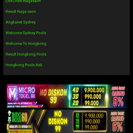
Live Draw Nagasaon
Result Naga saon
Angkanet Sydney
Welcome Sydney Pools
Welcome To Hongkong
Result Hongkong Pools
Hongkong Pools Asli