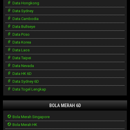
Data Hongkong
Data Sydney
Data Cambodia
Data Bullseye
Data Pcso
Data Korea
Data Laos
Data Taipei
Data Nevada
Data HK 6D
Data Sydney 6D
Data Togel Lengkap
BOLA MERAH 6D
Bola Merah Singapore
Bola Merah HK