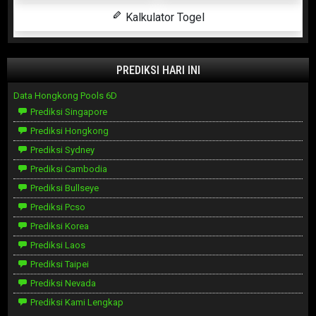
Kalkulator Togel
PREDIKSI HARI INI
Data Hongkong Pools 6D
Prediksi Singapore
Prediksi Hongkong
Prediksi Sydney
Prediksi Cambodia
Prediksi Bullseye
Prediksi Pcso
Prediksi Korea
Prediksi Laos
Prediksi Taipei
Prediksi Nevada
Prediksi Kami Lengkap