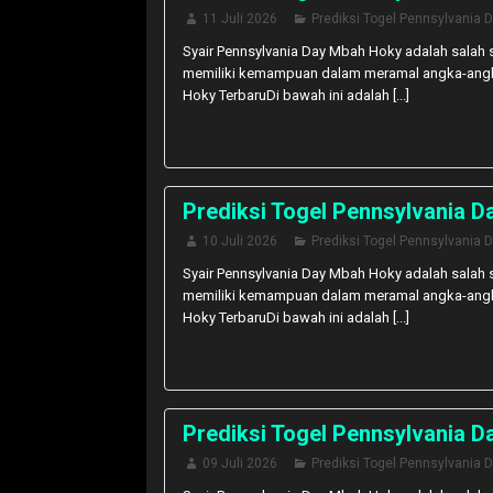
11 Juli 2026
Prediksi Togel Pennsylvania 
Syair Pennsylvania Day Mbah Hoky adalah salah s
memiliki kemampuan dalam meramal angka-angka 
Hoky TerbaruDi bawah ini adalah [...]
Prediksi Togel Pennsylvania Da
10 Juli 2026
Prediksi Togel Pennsylvania 
Syair Pennsylvania Day Mbah Hoky adalah salah s
memiliki kemampuan dalam meramal angka-angka 
Hoky TerbaruDi bawah ini adalah [...]
Prediksi Togel Pennsylvania D
09 Juli 2026
Prediksi Togel Pennsylvania 