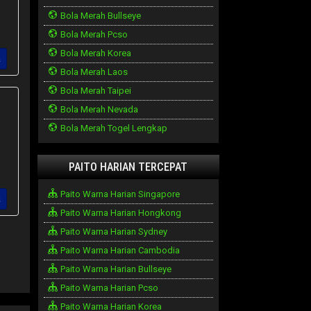
Bola Merah Bullseye
Bola Merah Pcso
Bola Merah Korea
a
Bola Merah Laos
Bola Merah Taipei
Bola Merah Nevada
Bola Merah Togel Lengkap
PAITO HARIAN TERCEPAT
Paito Warna Harian Singapore
a
Paito Warna Harian Hongkong
Paito Warna Harian Sydney
Paito Warna Harian Cambodia
Paito Warna Harian Bullseye
Paito Warna Harian Pcso
Paito Warna Harian Korea