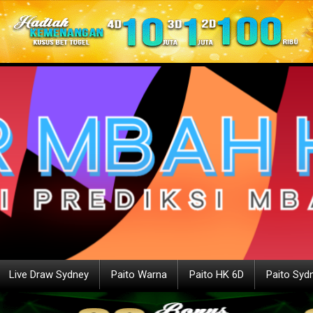
Live Draw Sydney
Paito Warna
Paito HK 6D
Paito Syd