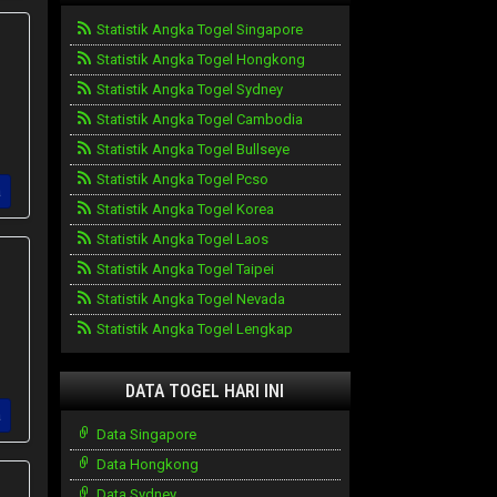
Statistik Angka Togel Singapore
Statistik Angka Togel Hongkong
Statistik Angka Togel Sydney
Statistik Angka Togel Cambodia
Statistik Angka Togel Bullseye
Statistik Angka Togel Pcso
a
Statistik Angka Togel Korea
Statistik Angka Togel Laos
Statistik Angka Togel Taipei
Statistik Angka Togel Nevada
Statistik Angka Togel Lengkap
DATA TOGEL HARI INI
a
Data Singapore
Data Hongkong
Data Sydney