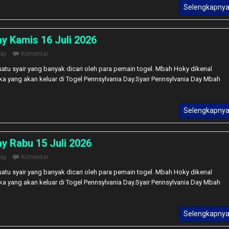
Selengkapny
ay Kamis 16 Juli 2026
Day
Komentar
atu syair yang banyak dicari oleh para pemain togel. Mbah Hoky dikenal
yang akan keluar di Togel Pennsylvania Day.Syair Pennsylvania Day Mbah
Selengkapny
ay Rabu 15 Juli 2026
Day
Komentar
atu syair yang banyak dicari oleh para pemain togel. Mbah Hoky dikenal
yang akan keluar di Togel Pennsylvania Day.Syair Pennsylvania Day Mbah
Selengkapny