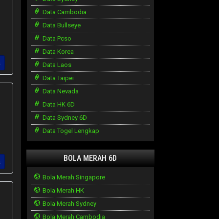
Data Cambodia
Data Bullseye
Data Pcso
Data Korea
a
Data Laos
Data Taipei
Data Nevada
Data HK 6D
Data Sydney 6D
Data Togel Lengkap
BOLA MERAH 6D
a
Bola Merah Singapore
Bola Merah HK
Bola Merah Sydney
Bola Merah Cambodia