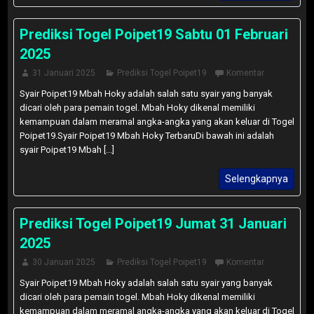
Prediksi Togel Poipet19 Sabtu 01 Februari
2025
31 Januari 2025
Prediksi Togel Poipet19
Komentar
Syair Poipet19 Mbah Hoky adalah salah satu syair yang banyak
dicari oleh para pemain togel. Mbah Hoky dikenal memiliki
kemampuan dalam meramal angka-angka yang akan keluar di Togel
Poipet19.Syair Poipet19 Mbah Hoky TerbaruDi bawah ini adalah
syair Poipet19 Mbah [...]
Selengkapnya
Prediksi Togel Poipet19 Jumat 31 Januari
2025
30 Januari 2025
Prediksi Togel Poipet19
Komentar
Syair Poipet19 Mbah Hoky adalah salah satu syair yang banyak
dicari oleh para pemain togel. Mbah Hoky dikenal memiliki
kemampuan dalam meramal angka-angka yang akan keluar di Togel