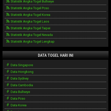
Statistik Angka Togel Bullseye
Statistik Angka Togel Pcso
Statistik Angka Togel Korea
Statistik Angka Togel Laos
Statistik Angka Togel Taipei
Statistik Angka Togel Nevada
Statistik Angka Togel Lengkap
DATA TOGEL HARI INI
Data Singapore
Data Hongkong
Data Sydney
Data Cambodia
Data Bullseye
Data Pcso
Data Korea