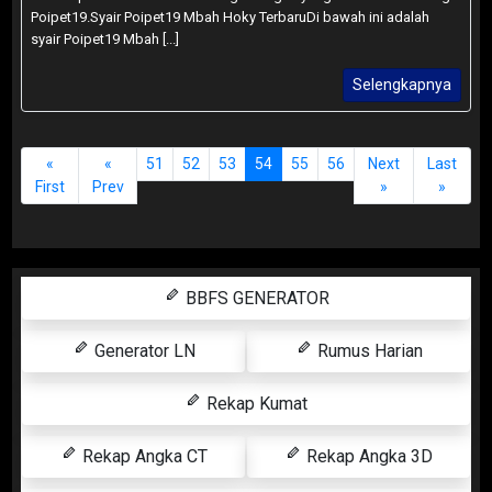
Poipet19.Syair Poipet19 Mbah Hoky TerbaruDi bawah ini adalah
syair Poipet19 Mbah [...]
Selengkapnya
«
«
51
52
53
54
55
56
Next
Last
First
Prev
»
»
BBFS GENERATOR
Generator LN
Rumus Harian
Rekap Kumat
Rekap Angka CT
Rekap Angka 3D