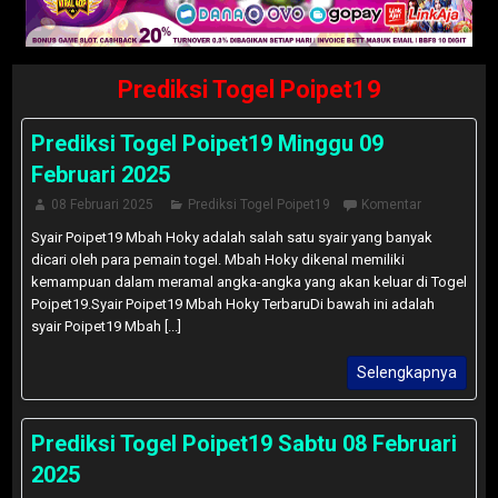
Prediksi Togel Poipet19
Prediksi Togel Poipet19 Minggu 09
Februari 2025
08 Februari 2025
Prediksi Togel Poipet19
Komentar
Syair Poipet19 Mbah Hoky adalah salah satu syair yang banyak
dicari oleh para pemain togel. Mbah Hoky dikenal memiliki
kemampuan dalam meramal angka-angka yang akan keluar di Togel
Poipet19.Syair Poipet19 Mbah Hoky TerbaruDi bawah ini adalah
syair Poipet19 Mbah [...]
Selengkapnya
Prediksi Togel Poipet19 Sabtu 08 Februari
2025