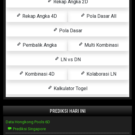
Rekap Angka 2D
Rekap Angka 4D
Pola Dasar All
Pola Dasar
Pembalik Angka
Multi Kombinasi
LN vs DN
Kombinasi 4D
Kolaborasi LN
Kalkulator Togel
PREDIKSI HARI INI
Data Hongkong Pools 6D
Prediksi Singapore