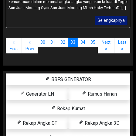
kemampuan dalam meramal angka-angka yang akan keluar di Togel
San Juan Morning.Syair San Juan Morning Mbah Hoky TerbaruDi [...]
Selengkapnya
«
«
30
31
32
33
34
35
Next
Last
First
Prev
»
»
BBFS GENERATOR
Generator LN
Rumus Harian
Rekap Kumat
Rekap Angka CT
Rekap Angka 3D