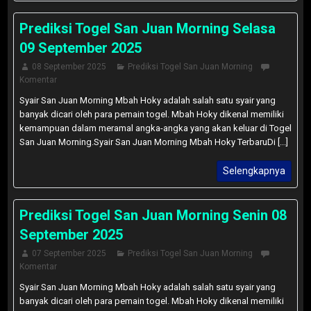
Prediksi Togel San Juan Morning Selasa
09 September 2025
08 September 2025
Prediksi Togel San Juan Morning
Komentar
Syair San Juan Morning Mbah Hoky adalah salah satu syair yang
banyak dicari oleh para pemain togel. Mbah Hoky dikenal memiliki
kemampuan dalam meramal angka-angka yang akan keluar di Togel
San Juan Morning.Syair San Juan Morning Mbah Hoky TerbaruDi [...]
Selengkapnya
Prediksi Togel San Juan Morning Senin 08
September 2025
07 September 2025
Prediksi Togel San Juan Morning
Komentar
Syair San Juan Morning Mbah Hoky adalah salah satu syair yang
banyak dicari oleh para pemain togel. Mbah Hoky dikenal memiliki