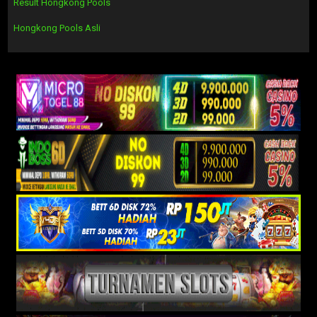
Result Hongkong Pools
Hongkong Pools Asli