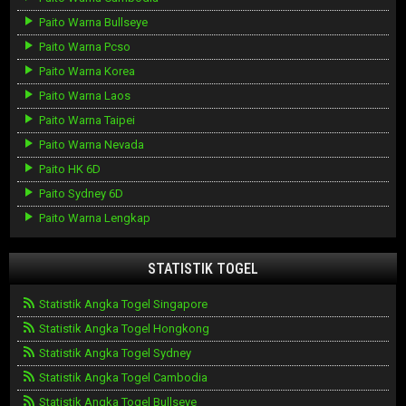
Paito Warna Bullseye
Paito Warna Pcso
Paito Warna Korea
Paito Warna Laos
Paito Warna Taipei
Paito Warna Nevada
Paito HK 6D
Paito Sydney 6D
Paito Warna Lengkap
STATISTIK TOGEL
Statistik Angka Togel Singapore
Statistik Angka Togel Hongkong
Statistik Angka Togel Sydney
Statistik Angka Togel Cambodia
Statistik Angka Togel Bullseye