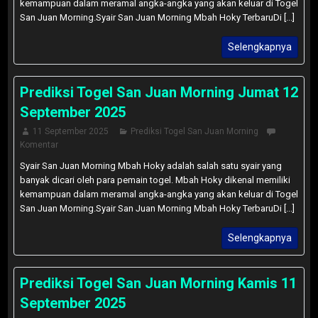
kemampuan dalam meramal angka-angka yang akan keluar di Togel
San Juan Morning.Syair San Juan Morning Mbah Hoky TerbaruDi [...]
Selengkapnya
Prediksi Togel San Juan Morning Jumat 12
September 2025
11 September 2025
Prediksi Togel San Juan Morning
Komentar
Syair San Juan Morning Mbah Hoky adalah salah satu syair yang
banyak dicari oleh para pemain togel. Mbah Hoky dikenal memiliki
kemampuan dalam meramal angka-angka yang akan keluar di Togel
San Juan Morning.Syair San Juan Morning Mbah Hoky TerbaruDi [...]
Selengkapnya
Prediksi Togel San Juan Morning Kamis 11
September 2025