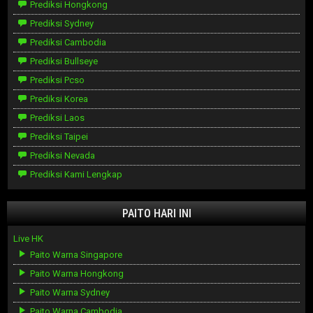
Prediksi Hongkong
Prediksi Sydney
Prediksi Cambodia
Prediksi Bullseye
Prediksi Pcso
Prediksi Korea
Prediksi Laos
Prediksi Taipei
Prediksi Nevada
Prediksi Kami Lengkap
PAITO HARI INI
Live HK
Paito Warna Singapore
Paito Warna Hongkong
Paito Warna Sydney
Paito Warna Cambodia