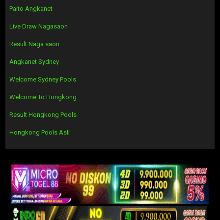
Paito Angkanet
Live Draw Nagasaon
Result Naga saon
Angkanet Sydney
Welcome Sydney Pools
Welcome To Hongkong
Result Hongkong Pools
Hongkong Pools Asli