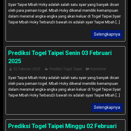
Syair Taipei Mbah Hoky adalah salah satu syair yang banyak dicari
oleh para pemain togel. Mbah Hoky dikenal memiliki kemampuan
dalam meramal angka-angka yang akan keluar di Togel Taipei.Syair
Taipei Mbah Hoky TerbaruDi bawah ini adalah syair Taipei Mbah [...]
Selengkapnya
Prediksi Togel Taipei Senin 03 Februari
2025
02 Februari 2025
Prediksi Togel Taipei
Komentar
Syair Taipei Mbah Hoky adalah salah satu syair yang banyak dicari
oleh para pemain togel. Mbah Hoky dikenal memiliki kemampuan
dalam meramal angka-angka yang akan keluar di Togel Taipei.Syair
Taipei Mbah Hoky TerbaruDi bawah ini adalah syair Taipei Mbah [...]
Selengkapnya
Prediksi Togel Taipei Minggu 02 Februari