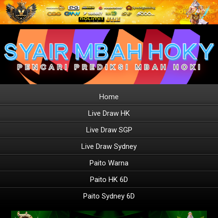
Home
Live Draw HK
Live Draw SGP
Live Draw Sydney
Paito Warna
Paito HK 6D
Paito Sydney 6D