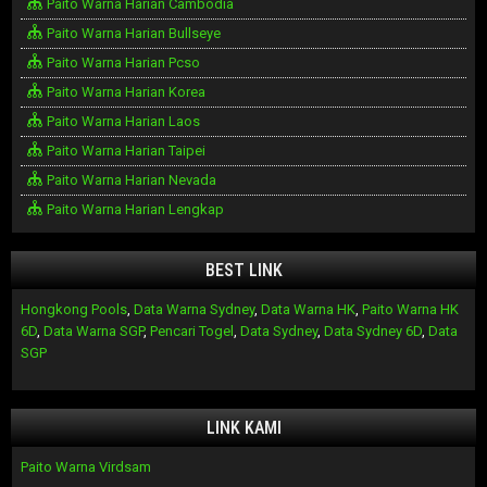
Paito Warna Harian Cambodia
Paito Warna Harian Bullseye
Paito Warna Harian Pcso
Paito Warna Harian Korea
Paito Warna Harian Laos
Paito Warna Harian Taipei
Paito Warna Harian Nevada
Paito Warna Harian Lengkap
BEST LINK
Hongkong Pools
,
Data Warna Sydney
,
Data Warna HK
,
Paito Warna HK
6D
,
Data Warna SGP
,
Pencari Togel
,
Data Sydney
,
Data Sydney 6D
,
Data
SGP
LINK KAMI
Paito Warna Virdsam