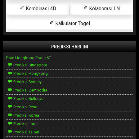
Kombinasi 4D
Kolaborasi LN
Kalkulator Togel
PREDIKSI HARI INI
Data Hongkong Pools 6D
Prediksi Singapore
Prediksi Hongkong
Prediksi Sydney
Prediksi Cambodia
Prediksi Bullseye
Prediksi Pcso
Prediksi Korea
Prediksi Laos
Prediksi Taipei