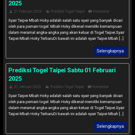
2025
01 Februari 2025
Prediksi Togel Taipei
Komentar
Syair Taipei Mbah Hoky adalah salah satu syair yang banyak dicari
oleh para pemain togel. Mbah Hoky dikenal memiliki kemampuan
dalam meramal angka-angka yang akan keluar di Togel Taipei.Syair
Taipei Mbah Hoky TerbaruDi bawah ini adalah syair Taipei Mbah [...]
Selengkapnya
Prediksi Togel Taipei Sabtu 01 Februari
2025
31 Januari 2025
Prediksi Togel Taipei
Komentar
Syair Taipei Mbah Hoky adalah salah satu syair yang banyak dicari
oleh para pemain togel. Mbah Hoky dikenal memiliki kemampuan
dalam meramal angka-angka yang akan keluar di Togel Taipei.Syair
Taipei Mbah Hoky TerbaruDi bawah ini adalah syair Taipei Mbah [...]
Selengkapnya