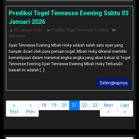
Prediksi Togel Tennesse Evening Sabtu 03
Januari 2026
02 Januari 2026
Prediksi Togel Tennesse Evening
Komentar
Syair Tennesse Evening Mbah Hoky adalah salah satu syair yang
banyak dicari oleh para pemain togel. Mbah Hoky dikenal memiliki
kemampuan dalam meramal angka-angka yang akan keluar di Togel
Tennesse Evening.Syair Tennesse Evening Mbah Hoky TerbaruDi
bawah ini adalah [...]
Selengkapnya
«
«
18
19
20
21
22
23
Next
Last
First
Prev
»
»