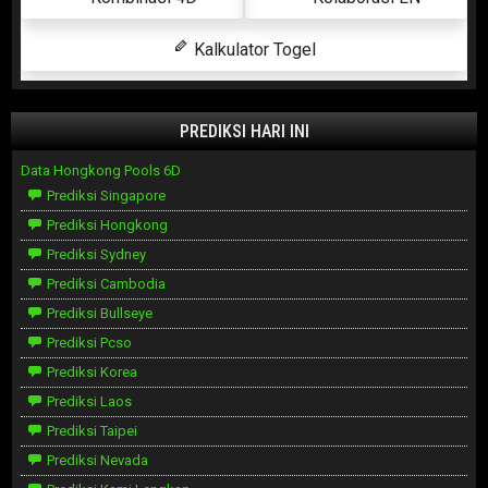
Kalkulator Togel
PREDIKSI HARI INI
Data Hongkong Pools 6D
Prediksi Singapore
Prediksi Hongkong
Prediksi Sydney
Prediksi Cambodia
Prediksi Bullseye
Prediksi Pcso
Prediksi Korea
Prediksi Laos
Prediksi Taipei
Prediksi Nevada