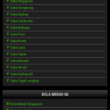
Data Singapore
Data Hongkong
Data Sydney
Data Cambodia
Data Bullseye
Data Pcso
Data Korea
Data Laos
Data Taipei
Data Nevada
Data HK 6D
Data Sydney 6D
Data Togel Lengkap
BOLA MERAH 6D
Bola Merah Singapore