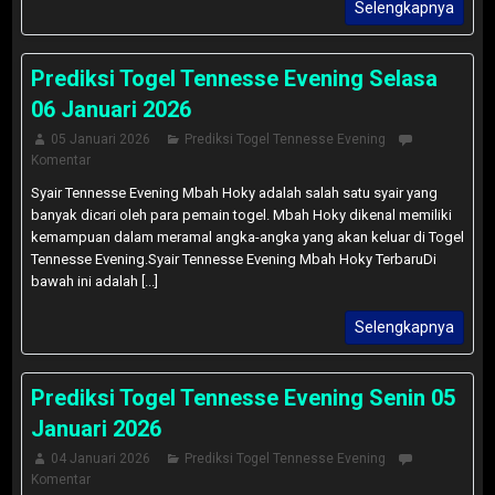
Selengkapnya
Prediksi Togel Tennesse Evening Selasa
06 Januari 2026
05 Januari 2026
Prediksi Togel Tennesse Evening
Komentar
Syair Tennesse Evening Mbah Hoky adalah salah satu syair yang
banyak dicari oleh para pemain togel. Mbah Hoky dikenal memiliki
kemampuan dalam meramal angka-angka yang akan keluar di Togel
Tennesse Evening.Syair Tennesse Evening Mbah Hoky TerbaruDi
bawah ini adalah [...]
Selengkapnya
Prediksi Togel Tennesse Evening Senin 05
Januari 2026
04 Januari 2026
Prediksi Togel Tennesse Evening
Komentar