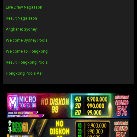
Live Draw Nagasaon
Result Naga saon
Angkanet Sydney
Welcome Sydney Pools
Welcome To Hongkong
Result Hongkong Pools
Hongkong Pools Asli