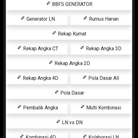
BBFS GENERATOR
Generator LN
Rumus Harian
Rekap Kumat
Rekap Angka CT
Rekap Angka 3D
Rekap Angka 2D
Rekap Angka 4D
Pola Dasar All
Pola Dasar
Pembalik Angka
Multi Kombinasi
LN vs DN
Kombinasi 4D
Kolaborasi LN