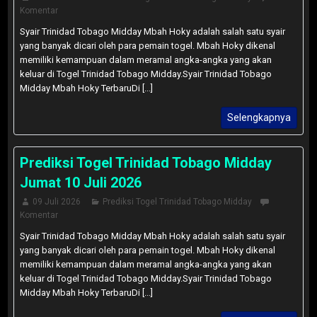
Komentar
Syair Trinidad Tobago Midday Mbah Hoky adalah salah satu syair
yang banyak dicari oleh para pemain togel. Mbah Hoky dikenal
memiliki kemampuan dalam meramal angka-angka yang akan
keluar di Togel Trinidad Tobago Midday.Syair Trinidad Tobago
Midday Mbah Hoky TerbaruDi [...]
Selengkapnya
Prediksi Togel Trinidad Tobago Midday
Jumat 10 Juli 2026
09 Juli 2026
Prediksi Togel Trinidad Tobago Midday
Komentar
Syair Trinidad Tobago Midday Mbah Hoky adalah salah satu syair
yang banyak dicari oleh para pemain togel. Mbah Hoky dikenal
memiliki kemampuan dalam meramal angka-angka yang akan
keluar di Togel Trinidad Tobago Midday.Syair Trinidad Tobago
Midday Mbah Hoky TerbaruDi [...]