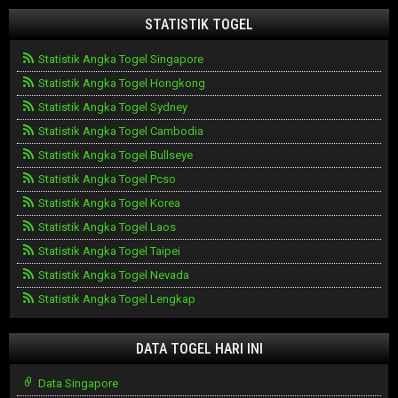
STATISTIK TOGEL
Statistik Angka Togel Singapore
Statistik Angka Togel Hongkong
Statistik Angka Togel Sydney
Statistik Angka Togel Cambodia
Statistik Angka Togel Bullseye
Statistik Angka Togel Pcso
Statistik Angka Togel Korea
Statistik Angka Togel Laos
Statistik Angka Togel Taipei
Statistik Angka Togel Nevada
Statistik Angka Togel Lengkap
DATA TOGEL HARI INI
Data Singapore