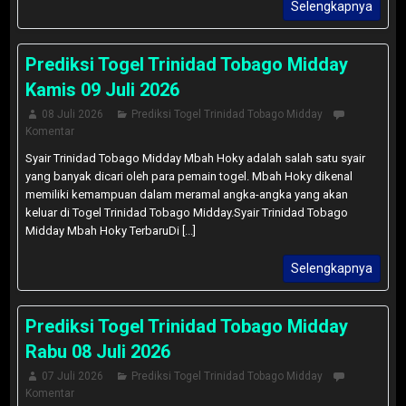
Selengkapnya
Prediksi Togel Trinidad Tobago Midday
Kamis 09 Juli 2026
08 Juli 2026
Prediksi Togel Trinidad Tobago Midday
Komentar
Syair Trinidad Tobago Midday Mbah Hoky adalah salah satu syair
yang banyak dicari oleh para pemain togel. Mbah Hoky dikenal
memiliki kemampuan dalam meramal angka-angka yang akan
keluar di Togel Trinidad Tobago Midday.Syair Trinidad Tobago
Midday Mbah Hoky TerbaruDi [...]
Selengkapnya
Prediksi Togel Trinidad Tobago Midday
Rabu 08 Juli 2026
07 Juli 2026
Prediksi Togel Trinidad Tobago Midday
Komentar