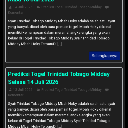
14 Juli 2026
Prediksi Togel Trinidad Tobago Midday
Komentar
Syair Trinidad Tobago Midday Mbah Hoky adalah salah satu syair
yang banyak dicari oleh para pemain togel. Mbah Hoky dikenal
memiliki kemampuan dalam meramal angka-angka yang akan
keluar di Togel Trinidad Tobago Midday.Syair Trinidad Tobago
Midday Mbah Hoky TerbaruDi [...]
Selengkapnya
Prediksi Togel Trinidad Tobago Midday
Selasa 14 Juli 2026
13 Juli 2026
Prediksi Togel Trinidad Tobago Midday
Komentar
Syair Trinidad Tobago Midday Mbah Hoky adalah salah satu syair
yang banyak dicari oleh para pemain togel. Mbah Hoky dikenal
memiliki kemampuan dalam meramal angka-angka yang akan
keluar di Togel Trinidad Tobago Midday.Syair Trinidad Tobago
Midday Mbah Hoky TerbaruDi [...]