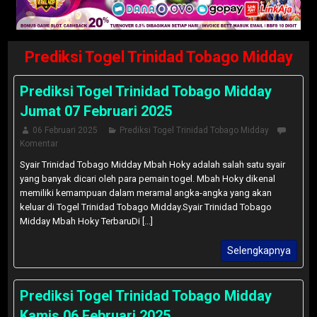
Prediksi Togel Trinidad Tobago Midday
Prediksi Togel Trinidad Tobago Midday
Jumat 07 Februari 2025
06 Februari 2025
Prediksi Togel Trinidad Tobago Midday
Komentar
Syair Trinidad Tobago Midday Mbah Hoky adalah salah satu syair
yang banyak dicari oleh para pemain togel. Mbah Hoky dikenal
memiliki kemampuan dalam meramal angka-angka yang akan
keluar di Togel Trinidad Tobago Midday.Syair Trinidad Tobago
Midday Mbah Hoky TerbaruDi [...]
Selengkapnya
Prediksi Togel Trinidad Tobago Midday
Kamis 06 Februari 2025