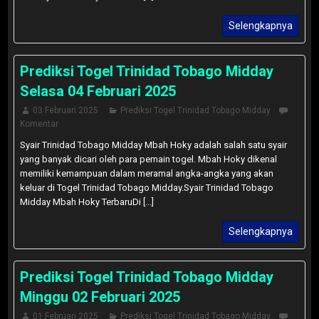
Selengkapnya
Prediksi Togel Trinidad Tobago Midday
Selasa 04 Februari 2025
03 Februari 2025
Prediksi Togel Trinidad Tobago Midday
Komentar
Syair Trinidad Tobago Midday Mbah Hoky adalah salah satu syair
yang banyak dicari oleh para pemain togel. Mbah Hoky dikenal
memiliki kemampuan dalam meramal angka-angka yang akan
keluar di Togel Trinidad Tobago Midday.Syair Trinidad Tobago
Midday Mbah Hoky TerbaruDi [...]
Selengkapnya
Prediksi Togel Trinidad Tobago Midday
Minggu 02 Februari 2025
01 Februari 2025
Prediksi Togel Trinidad Tobago Midday