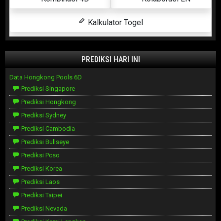
Kalkulator Togel
PREDIKSI HARI INI
Data Hongkong Pools 6D
Prediksi Singapore
Prediksi Hongkong
Prediksi Sydney
Prediksi Cambodia
Prediksi Bullseye
Prediksi Pcso
Prediksi Korea
Prediksi Laos
Prediksi Taipei
Prediksi Nevada