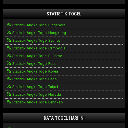
STATISTIK TOGEL
Statistik Angka Togel Singapore
Statistik Angka Togel Hongkong
Statistik Angka Togel Sydney
Statistik Angka Togel Cambodia
Statistik Angka Togel Bullseye
Statistik Angka Togel Pcso
Statistik Angka Togel Korea
Statistik Angka Togel Laos
Statistik Angka Togel Taipei
Statistik Angka Togel Nevada
Statistik Angka Togel Lengkap
DATA TOGEL HARI INI