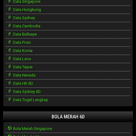
Data Singapore
Data Hongkong
Data Sydney
Data Cambodia
Data Bullseye
Data Pcso
Data Korea
Data Laos
Data Taipei
Data Nevada
Data HK 6D
Data Sydney 6D
Data Togel Lengkap
BOLA MERAH 6D
Bola Merah Singapore