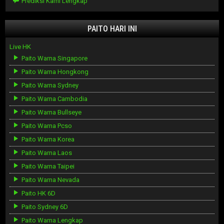
Prediksi Kami Lengkap
PAITO HARI INI
Live HK
Paito Warna Singapore
Paito Warna Hongkong
Paito Warna Sydney
Paito Warna Cambodia
Paito Warna Bullseye
Paito Warna Pcso
Paito Warna Korea
Paito Warna Laos
Paito Warna Taipei
Paito Warna Nevada
Paito HK 6D
Paito Sydney 6D
Paito Warna Lengkap