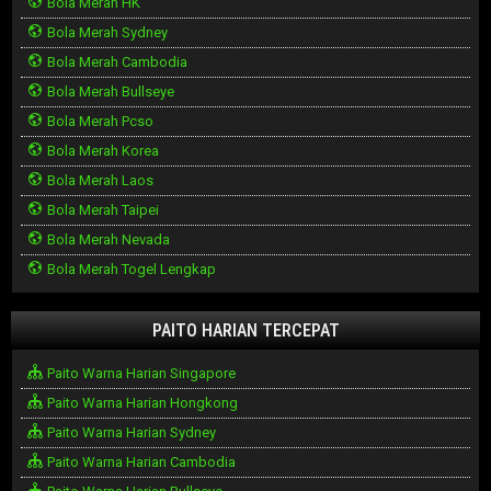
Bola Merah HK
Bola Merah Sydney
Bola Merah Cambodia
Bola Merah Bullseye
Bola Merah Pcso
Bola Merah Korea
Bola Merah Laos
Bola Merah Taipei
Bola Merah Nevada
Bola Merah Togel Lengkap
PAITO HARIAN TERCEPAT
Paito Warna Harian Singapore
Paito Warna Harian Hongkong
Paito Warna Harian Sydney
Paito Warna Harian Cambodia