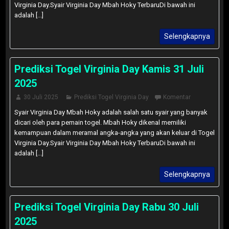
Virginia Day.Syair Virginia Day Mbah Hoky TerbaruDi bawah ini
adalah [...]
Selengkapnya
Prediksi Togel Virginia Day Kamis 31 Juli
2025
30 Juli 2025
Prediksi Togel Virginia Day
Komentar
Syair Virginia Day Mbah Hoky adalah salah satu syair yang banyak
dicari oleh para pemain togel. Mbah Hoky dikenal memiliki
kemampuan dalam meramal angka-angka yang akan keluar di Togel
Virginia Day.Syair Virginia Day Mbah Hoky TerbaruDi bawah ini
adalah [...]
Selengkapnya
Prediksi Togel Virginia Day Rabu 30 Juli
2025