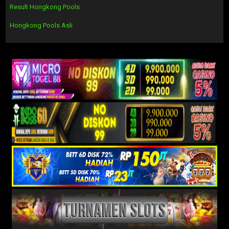
Result Hongkong Pools
Hongkong Pools Asli