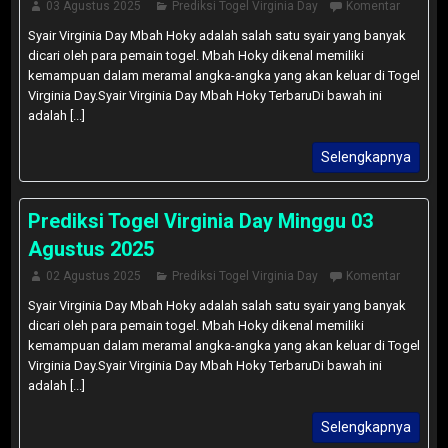
03 Agustus 2025
Prediksi Togel Virginia Day
Komentar
Syair Virginia Day Mbah Hoky adalah salah satu syair yang banyak
dicari oleh para pemain togel. Mbah Hoky dikenal memiliki
kemampuan dalam meramal angka-angka yang akan keluar di Togel
Virginia Day.Syair Virginia Day Mbah Hoky TerbaruDi bawah ini
adalah [...]
Selengkapnya
Prediksi Togel Virginia Day Minggu 03
Agustus 2025
02 Agustus 2025
Prediksi Togel Virginia Day
Komentar
Syair Virginia Day Mbah Hoky adalah salah satu syair yang banyak
dicari oleh para pemain togel. Mbah Hoky dikenal memiliki
kemampuan dalam meramal angka-angka yang akan keluar di Togel
Virginia Day.Syair Virginia Day Mbah Hoky TerbaruDi bawah ini
adalah [...]
Selengkapnya