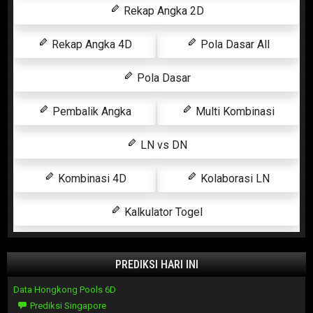
Rekap Angka 2D
Rekap Angka 4D
Pola Dasar All
Pola Dasar
Pembalik Angka
Multi Kombinasi
LN vs DN
Kombinasi 4D
Kolaborasi LN
Kalkulator Togel
PREDIKSI HARI INI
Data Hongkong Pools 6D
Prediksi Singapore