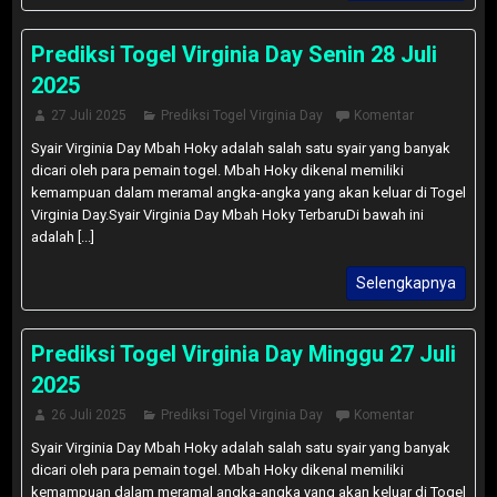
Prediksi Togel Virginia Day Senin 28 Juli
2025
27 Juli 2025
Prediksi Togel Virginia Day
Komentar
Syair Virginia Day Mbah Hoky adalah salah satu syair yang banyak
dicari oleh para pemain togel. Mbah Hoky dikenal memiliki
kemampuan dalam meramal angka-angka yang akan keluar di Togel
Virginia Day.Syair Virginia Day Mbah Hoky TerbaruDi bawah ini
adalah [...]
Selengkapnya
Prediksi Togel Virginia Day Minggu 27 Juli
2025
26 Juli 2025
Prediksi Togel Virginia Day
Komentar
Syair Virginia Day Mbah Hoky adalah salah satu syair yang banyak
dicari oleh para pemain togel. Mbah Hoky dikenal memiliki
kemampuan dalam meramal angka-angka yang akan keluar di Togel