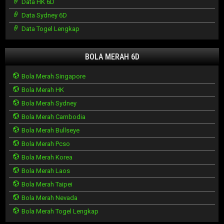
Data HK 6D
Data Sydney 6D
Data Togel Lengkap
BOLA MERAH 6D
Bola Merah Singapore
Bola Merah HK
Bola Merah Sydney
Bola Merah Cambodia
Bola Merah Bullseye
Bola Merah Pcso
Bola Merah Korea
Bola Merah Laos
Bola Merah Taipei
Bola Merah Nevada
Bola Merah Togel Lengkap