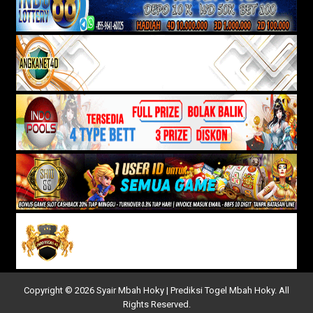
Copyright © 2026 Syair Mbah Hoky | Prediksi Togel Mbah Hoky. All
Rights Reserved.