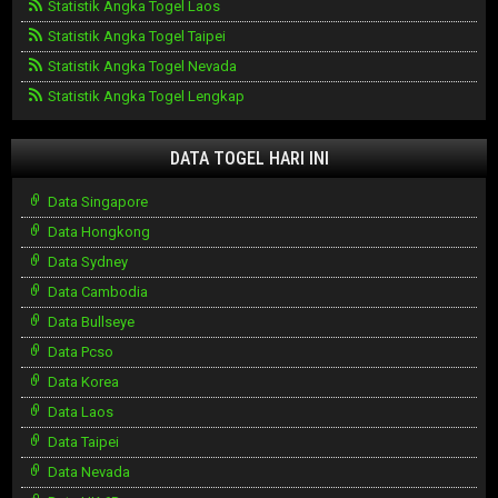
Statistik Angka Togel Laos
Statistik Angka Togel Taipei
Statistik Angka Togel Nevada
Statistik Angka Togel Lengkap
DATA TOGEL HARI INI
Data Singapore
Data Hongkong
Data Sydney
Data Cambodia
Data Bullseye
Data Pcso
Data Korea
Data Laos
Data Taipei
Data Nevada