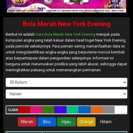
Bola Merah New York Evening
Berikut ini adalah
Data Bola Merah New York Evening
merujuk pada
kumpulan angka yang telah keluar dalam hasil togel New York Evening
pada periode sebelumnya. Para pemain sering memanfaatkan data ini
untuk mengidentifikasi angka-angka yang berpotensi muncul kembali
atau berpartisipasi dalam pengundian selanjutnya. Informasi ini
berguna untuk merumuskan prediksi yang lebih akurat, sehingga dapat
meningkatkan peluang untuk memenangkan permainan.
CLEAR
Merah
Biru
Hijau
Orange
Hitam