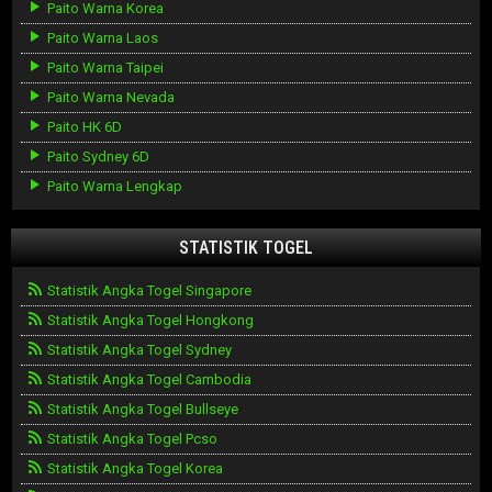
Paito Warna Korea
Paito Warna Laos
Paito Warna Taipei
Paito Warna Nevada
Paito HK 6D
Paito Sydney 6D
Paito Warna Lengkap
STATISTIK TOGEL
Statistik Angka Togel Singapore
Statistik Angka Togel Hongkong
Statistik Angka Togel Sydney
Statistik Angka Togel Cambodia
Statistik Angka Togel Bullseye
Statistik Angka Togel Pcso
Statistik Angka Togel Korea