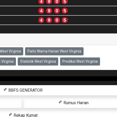
4
9
0
5
4
9
0
5
4
9
0
5
West Virginia
Paito Warna Harian West Virginia
Virginia
Statistik West Virginia
Prediksi West Virginia
BBFS GENERATOR
Rumus Harian
Rekap Kumat