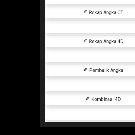
Rekap Angka CT
Rekap Angka 4D
Pembalik Angka
Kombinasi 4D