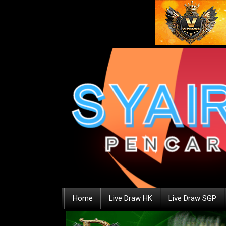
Home
Live Draw HK
Live Draw SGP