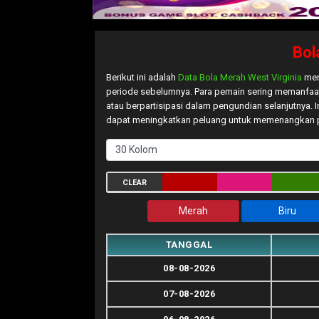
Bol
Berikut ini adalah
Data Bola Merah West Virginia
mer
periode sebelumnya. Para pemain sering memanfaat
atau berpartisipasi dalam pengundian selanjutnya. 
dapat meningkatkan peluang untuk memenangkan 
CLEAR
Merah
Biru
TANGGAL
08-08-2026
07-08-2026