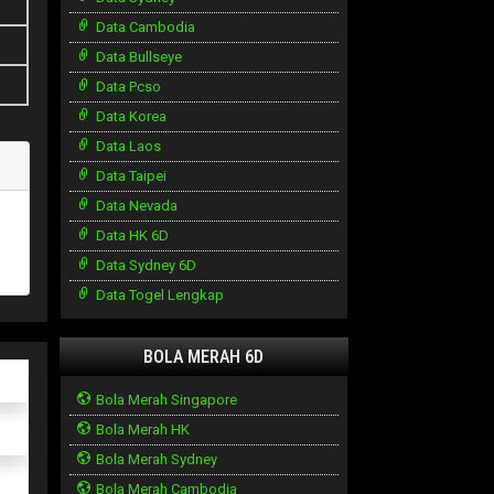
Data Cambodia
Data Bullseye
Data Pcso
Data Korea
Data Laos
Data Taipei
Data Nevada
Data HK 6D
Data Sydney 6D
Data Togel Lengkap
BOLA MERAH 6D
Bola Merah Singapore
Bola Merah HK
Bola Merah Sydney
Bola Merah Cambodia