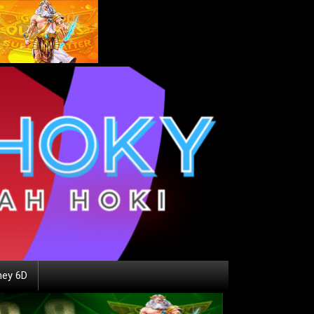
ney 6D