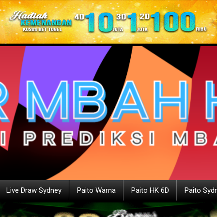
Live Draw Sydney
Paito Warna
Paito HK 6D
Paito Syd