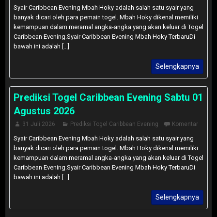
Syair Caribbean Evening Mbah Hoky adalah salah satu syair yang
banyak dicari oleh para pemain togel. Mbah Hoky dikenal memiliki
kemampuan dalam meramal angka-angka yang akan keluar di Togel
Caribbean Evening.Syair Caribbean Evening Mbah Hoky TerbaruDi
bawah ini adalah [...]
Selengkapnya
Prediksi Togel Caribbean Evening Sabtu 01
Agustus 2026
31 Juli 2026
Prediksi Togel Caribbean Evening
Komentar
Syair Caribbean Evening Mbah Hoky adalah salah satu syair yang
banyak dicari oleh para pemain togel. Mbah Hoky dikenal memiliki
kemampuan dalam meramal angka-angka yang akan keluar di Togel
Caribbean Evening.Syair Caribbean Evening Mbah Hoky TerbaruDi
bawah ini adalah [...]
Selengkapnya