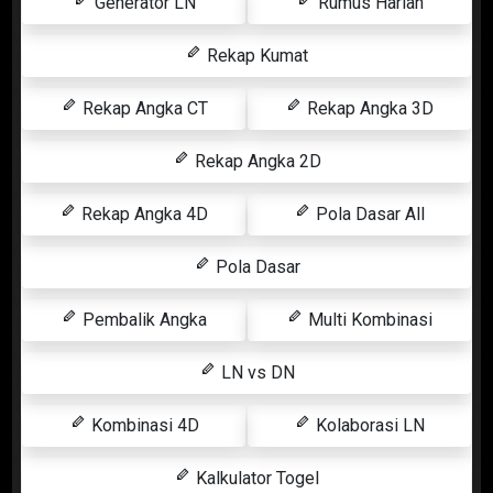
Generator LN
Rumus Harian
Rekap Kumat
Rekap Angka CT
Rekap Angka 3D
Rekap Angka 2D
Rekap Angka 4D
Pola Dasar All
Pola Dasar
Pembalik Angka
Multi Kombinasi
LN vs DN
Kombinasi 4D
Kolaborasi LN
Kalkulator Togel