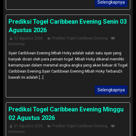
Selengkapnya
Prediksi Togel Caribbean Evening Senin 03
Agustus 2026
02 Agustus 2026
Prediksi Togel Caribbean Evening
Komentar
Syair Caribbean Evening Mbah Hoky adalah salah satu syair yang
banyak dicari oleh para pemain togel. Mbah Hoky dikenal memiliki
kemampuan dalam meramal angka-angka yang akan keluar di Togel
Caribbean Evening.Syair Caribbean Evening Mbah Hoky TerbaruDi
bawah ini adalah [...]
Selengkapnya
Prediksi Togel Caribbean Evening Minggu
02 Agustus 2026
01 Agustus 2026
Prediksi Togel Caribbean Evening
Komentar