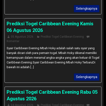
Selengkapnya
Prediksi Togel Caribbean Evening Kamis
06 Agustus 2026
05 Agustus 2026
Prediksi Togel Caribbean Evening
Komentar
Syair Caribbean Evening Mbah Hoky adalah salah satu syair yang
banyak dicari oleh para pemain togel. Mbah Hoky dikenal memiliki
kemampuan dalam meramal angka-angka yang akan keluar di Togel
Caribbean Evening.Syair Caribbean Evening Mbah Hoky TerbaruDi
bawah ini adalah [...]
Selengkapnya
Prediksi Togel Caribbean Evening Rabu 05
Agustus 2026
04 Agustus 2026
Prediksi Togel Caribbean Evening