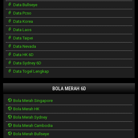
Data Bullseye
Data Pcso
Data Korea
Data Laos
Data Taipei
Data Nevada
Data HK 6D
Data Sydney 6D
Data Togel Lengkap
BOLA MERAH 6D
Bola Merah Singapore
Bola Merah HK
Bola Merah Sydney
Bola Merah Cambodia
Bola Merah Bullseye