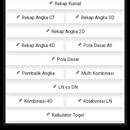
Rekap Kumat
Rekap Angka CT
Rekap Angka 3D
Rekap Angka 2D
Rekap Angka 4D
Pola Dasar All
Pola Dasar
Pembalik Angka
Multi Kombinasi
LN vs DN
Kombinasi 4D
Kolaborasi LN
Kalkulator Togel