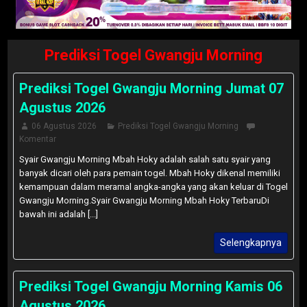
Prediksi Togel Gwangju Morning
Prediksi Togel Gwangju Morning Jumat 07
Agustus 2026
06 Agustus 2026
Prediksi Togel Gwangju Morning
Komentar
Syair Gwangju Morning Mbah Hoky adalah salah satu syair yang
banyak dicari oleh para pemain togel. Mbah Hoky dikenal memiliki
kemampuan dalam meramal angka-angka yang akan keluar di Togel
Gwangju Morning.Syair Gwangju Morning Mbah Hoky TerbaruDi
bawah ini adalah [...]
Selengkapnya
Prediksi Togel Gwangju Morning Kamis 06
Agustus 2026