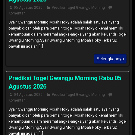
05 Agustus 2026
Prediksi Togel Gwangju Morning
Komentar
Syair Gwangju Morning Mbah Hoky adalah salah satu syair yang
banyak dicari oleh para pemain togel. Mbah Hoky dikenal memiliki
kemampuan dalam meramal angka-angka yang akan keluar di Togel
Gwangju Morning.Syair Gwangju Morning Mbah Hoky TerbaruDi
bawah ini adalah [...]
Selengkapnya
Prediksi Togel Gwangju Morning Rabu 05
Agustus 2026
04 Agustus 2026
Prediksi Togel Gwangju Morning
Komentar
Syair Gwangju Morning Mbah Hoky adalah salah satu syair yang
banyak dicari oleh para pemain togel. Mbah Hoky dikenal memiliki
kemampuan dalam meramal angka-angka yang akan keluar di Togel
Gwangju Morning.Syair Gwangju Morning Mbah Hoky TerbaruDi
bawah ini adalah [...]