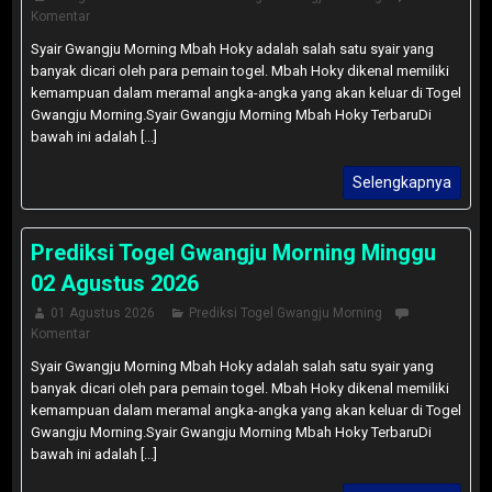
Komentar
Syair Gwangju Morning Mbah Hoky adalah salah satu syair yang
banyak dicari oleh para pemain togel. Mbah Hoky dikenal memiliki
kemampuan dalam meramal angka-angka yang akan keluar di Togel
Gwangju Morning.Syair Gwangju Morning Mbah Hoky TerbaruDi
bawah ini adalah [...]
Selengkapnya
Prediksi Togel Gwangju Morning Minggu
02 Agustus 2026
01 Agustus 2026
Prediksi Togel Gwangju Morning
Komentar
Syair Gwangju Morning Mbah Hoky adalah salah satu syair yang
banyak dicari oleh para pemain togel. Mbah Hoky dikenal memiliki
kemampuan dalam meramal angka-angka yang akan keluar di Togel
Gwangju Morning.Syair Gwangju Morning Mbah Hoky TerbaruDi
bawah ini adalah [...]