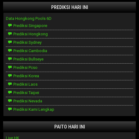
PREDIKSI HARI INI
Data Hongkong Pools 6D
Prediksi Singapore
Prediksi Hongkong
Prediksi Sydney
Prediksi Cambodia
Prediksi Bullseye
Prediksi Pcso
Prediksi Korea
Prediksi Laos
Prediksi Taipei
Prediksi Nevada
Prediksi Kami Lengkap
PAITO HARI INI
Live HK