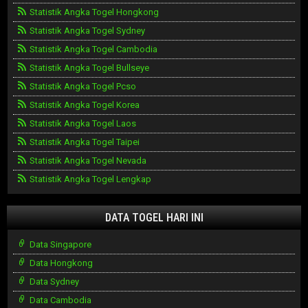
Statistik Angka Togel Hongkong
Statistik Angka Togel Sydney
Statistik Angka Togel Cambodia
Statistik Angka Togel Bullseye
Statistik Angka Togel Pcso
Statistik Angka Togel Korea
Statistik Angka Togel Laos
Statistik Angka Togel Taipei
Statistik Angka Togel Nevada
Statistik Angka Togel Lengkap
DATA TOGEL HARI INI
Data Singapore
Data Hongkong
Data Sydney
Data Cambodia