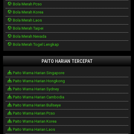
Bola Merah Pcso
Bola Merah Korea
Bola Merah Laos
Bola Merah Taipei
Bola Merah Nevada
Bola Merah Togel Lengkap
PAITO HARIAN TERCEPAT
Paito Warna Harian Singapore
Paito Warna Harian Hongkong
Paito Warna Harian Sydney
Paito Warna Harian Cambodia
Paito Warna Harian Bullseye
Paito Warna Harian Pcso
Paito Warna Harian Korea
Paito Warna Harian Laos