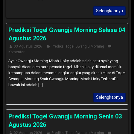
Selengkapnya
Prediksi Togel Gwangju Morning Selasa 04
Agustus 2026
03 Agustus 2026
Prediksi Togel Gwangju Morning
Komentar
Syair Gwangju Morning Mbah Hoky adalah salah satu syair yang
banyak dicari oleh para pemain togel. Mbah Hoky dikenal memiliki
kemampuan dalam meramal angka-angka yang akan keluar di Togel
Gwangju Morning.Syair Gwangju Morning Mbah Hoky TerbaruDi
bawah ini adalah [...]
Selengkapnya
Prediksi Togel Gwangju Morning Senin 03
Agustus 2026
02 Agustus 2026
Prediksi Togel Gwangju Morning