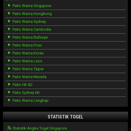
Paito Warna Singapore
Paito Warna Hongkong
Paito Warna Sydney
Paito Warna Cambodia
Paito Warna Bullseye
Paito Warna Pcso
Paito Warna Korea
Paito Warna Laos
Paito Warna Taipei
Paito Warna Nevada
Paito HK 6D
Paito Sydney 6D
Paito Warna Lengkap
STATISTIK TOGEL
Statistik Angka Togel Singapore