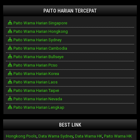
PAITO HARIAN TERCEPAT
Paito Warna Harian Singapore
Paito Warna Harian Hongkong
Paito Warna Harian Sydney
Paito Warna Harian Cambodia
Paito Warna Harian Bullseye
Paito Warna Harian Pcso
Paito Warna Harian Korea
Paito Warna Harian Laos
Paito Warna Harian Taipei
Paito Warna Harian Nevada
Paito Warna Harian Lengkap
BEST LINK
Hongkong Pools
,
Data Warna Sydney
,
Data Warna HK
,
Paito Warna HK