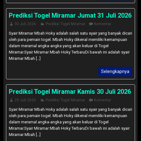
Prediksi Togel Miramar Jumat 31 Juli 2026
30 Juli 2026
Prediksi Togel Miramar
Komentar
Syair Miramar Mbah Hoky adalah salah satu syair yang banyak dicari
oleh para pemain togel. Mbah Hoky dikenal memiliki kemampuan
dalam meramal angka-angka yang akan keluar di Togel
Miramar.Syair Miramar Mbah Hoky TerbaruDi bawah ini adalah syair
Miramar Mbah [...]
Selengkapnya
Prediksi Togel Miramar Kamis 30 Juli 2026
29 Juli 2026
Prediksi Togel Miramar
Komentar
Syair Miramar Mbah Hoky adalah salah satu syair yang banyak dicari
oleh para pemain togel. Mbah Hoky dikenal memiliki kemampuan
dalam meramal angka-angka yang akan keluar di Togel
Miramar.Syair Miramar Mbah Hoky TerbaruDi bawah ini adalah syair
Miramar Mbah [...]