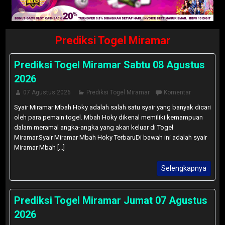
Prediksi Togel Miramar
Prediksi Togel Miramar Sabtu 08 Agustus
2026
07 Agustus 2026
Prediksi Togel Miramar
Komentar
Syair Miramar Mbah Hoky adalah salah satu syair yang banyak dicari
oleh para pemain togel. Mbah Hoky dikenal memiliki kemampuan
dalam meramal angka-angka yang akan keluar di Togel
Miramar.Syair Miramar Mbah Hoky TerbaruDi bawah ini adalah syair
Miramar Mbah [...]
Selengkapnya
Prediksi Togel Miramar Jumat 07 Agustus
2026