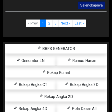
Selengkapnya
« Prev
1
2
3
Next »
Last »
BBFS GENERATOR
Generator LN
Rumus Harian
Rekap Kumat
Rekap Angka CT
Rekap Angka 3D
Rekap Angka 2D
Rekap Angka 4D
Pola Dasar All