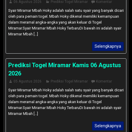
06 Agustus 2026
Prediksi Togel Miramar
Komentar
Syair Miramar Mbah Hoky adalah salah satu syair yang banyak dicari
oleh para pemain togel. Mbah Hoky dikenal memiliki kemampuan
dalam meramal angka-angka yang akan keluar di Togel
Miramar.Syair Miramar Mbah Hoky TerbaruDi bawah ini adalah syair
Miramar Mbah [...]
Selengkapnya
Prediksi Togel Miramar Kamis 06 Agustus
2026
05 Agustus 2026
Prediksi Togel Miramar
Komentar
Syair Miramar Mbah Hoky adalah salah satu syair yang banyak dicari
oleh para pemain togel. Mbah Hoky dikenal memiliki kemampuan
dalam meramal angka-angka yang akan keluar di Togel
Miramar.Syair Miramar Mbah Hoky TerbaruDi bawah ini adalah syair
Miramar Mbah [...]
Selengkapnya