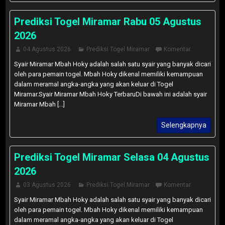
Prediksi Togel Miramar Rabu 05 Agustus
2026
04 Agustus 2026
Prediksi Togel Miramar
Komentar
Syair Miramar Mbah Hoky adalah salah satu syair yang banyak dicari
oleh para pemain togel. Mbah Hoky dikenal memiliki kemampuan
dalam meramal angka-angka yang akan keluar di Togel
Miramar.Syair Miramar Mbah Hoky TerbaruDi bawah ini adalah syair
Miramar Mbah [...]
Selengkapnya
Prediksi Togel Miramar Selasa 04 Agustus
2026
03 Agustus 2026
Prediksi Togel Miramar
Komentar
Syair Miramar Mbah Hoky adalah salah satu syair yang banyak dicari
oleh para pemain togel. Mbah Hoky dikenal memiliki kemampuan
dalam meramal angka-angka yang akan keluar di Togel