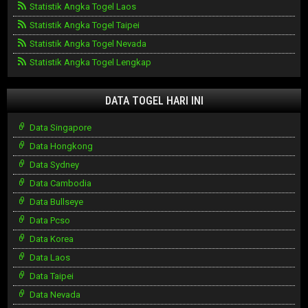
Statistik Angka Togel Laos
Statistik Angka Togel Taipei
Statistik Angka Togel Nevada
Statistik Angka Togel Lengkap
DATA TOGEL HARI INI
Data Singapore
Data Hongkong
Data Sydney
Data Cambodia
Data Bullseye
Data Pcso
Data Korea
Data Laos
Data Taipei
Data Nevada