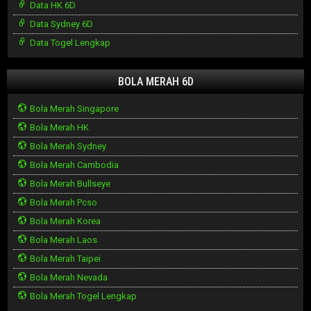
Data HK 6D
Data Sydney 6D
Data Togel Lengkap
BOLA MERAH 6D
Bola Merah Singapore
Bola Merah HK
Bola Merah Sydney
Bola Merah Cambodia
Bola Merah Bullseye
Bola Merah Pcso
Bola Merah Korea
Bola Merah Laos
Bola Merah Taipei
Bola Merah Nevada
Bola Merah Togel Lengkap