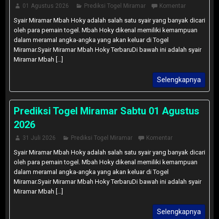
01 Agustus 2026
Prediksi Togel Miramar
Komentar
Syair Miramar Mbah Hoky adalah salah satu syair yang banyak dicari
oleh para pemain togel. Mbah Hoky dikenal memiliki kemampuan
dalam meramal angka-angka yang akan keluar di Togel
Miramar.Syair Miramar Mbah Hoky TerbaruDi bawah ini adalah syair
Miramar Mbah [...]
Selengkapnya
Prediksi Togel Miramar Sabtu 01 Agustus
2026
31 Juli 2026
Prediksi Togel Miramar
Komentar
Syair Miramar Mbah Hoky adalah salah satu syair yang banyak dicari
oleh para pemain togel. Mbah Hoky dikenal memiliki kemampuan
dalam meramal angka-angka yang akan keluar di Togel
Miramar.Syair Miramar Mbah Hoky TerbaruDi bawah ini adalah syair
Miramar Mbah [...]
Selengkapnya