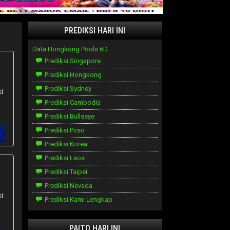
PREDIKSI HARI INI
Data Hongkong Pools 6D
Prediksi Singapore
Prediksi Hongkong
Prediksi Sydney
ki
Prediksi Cambodia
Prediksi Bullseye
Prediksi Pcso
a
Prediksi Korea
Prediksi Laos
Prediksi Taipei
Prediksi Nevada
ki
Prediksi Kami Lengkap
PAITO HARI INI