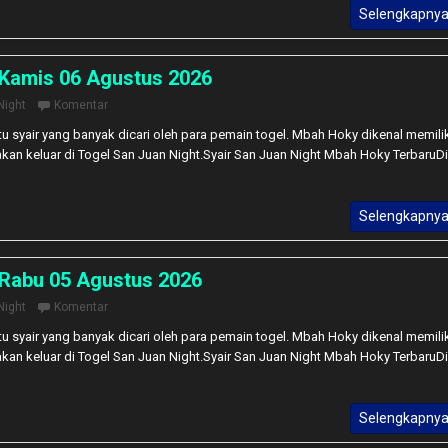
Selengkapny
 Kamis 06 Agustus 2026
Night
Komentar
u syair yang banyak dicari oleh para pemain togel. Mbah Hoky dikenal memili
 keluar di Togel San Juan Night.Syair San Juan Night Mbah Hoky TerbaruDi
Selengkapny
 Rabu 05 Agustus 2026
Night
Komentar
u syair yang banyak dicari oleh para pemain togel. Mbah Hoky dikenal memili
 keluar di Togel San Juan Night.Syair San Juan Night Mbah Hoky TerbaruDi
Selengkapny