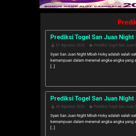
Predi
Prediksi Togel San Juan Night
07 Agustus 2026
Prediksi Togel San Juan 
Syair San Juan Night Mbah Hoky adalah salah sat
kemampuan dalam meramal angka-angka yang akan
[...]
Prediksi Togel San Juan Nigh
06 Agustus 2026
Prediksi Togel San Juan 
Syair San Juan Night Mbah Hoky adalah salah sat
kemampuan dalam meramal angka-angka yang akan
[...]