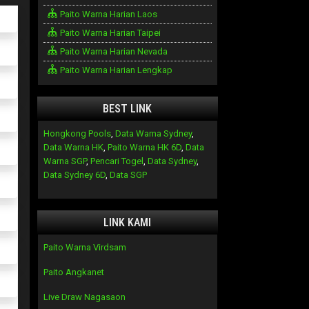
Paito Warna Harian Laos
Paito Warna Harian Taipei
Paito Warna Harian Nevada
Paito Warna Harian Lengkap
BEST LINK
Hongkong Pools
,
Data Warna Sydney
,
Data Warna HK
,
Paito Warna HK 6D
,
Data
Warna SGP
,
Pencari Togel
,
Data Sydney
,
Data Sydney 6D
,
Data SGP
LINK KAMI
Paito Warna Virdsam
Paito Angkanet
Live Draw Nagasaon