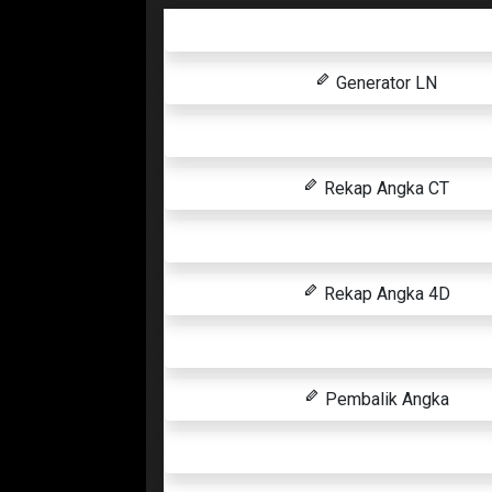
Generator LN
Rekap Angka CT
Rekap Angka 4D
Pembalik Angka