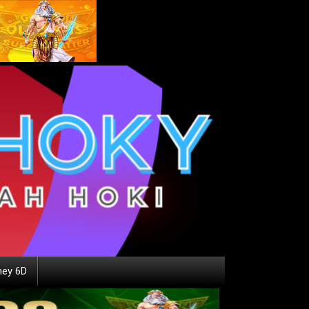
ney 6D