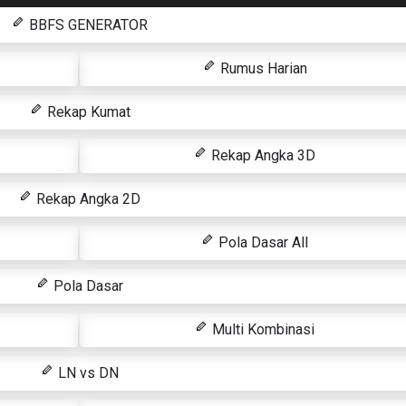
BBFS GENERATOR
Rumus Harian
Rekap Kumat
Rekap Angka 3D
Rekap Angka 2D
Pola Dasar All
Pola Dasar
Multi Kombinasi
LN vs DN