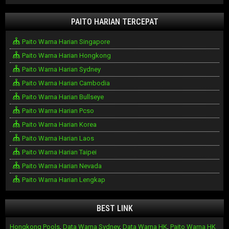
PAITO HARIAN TERCEPAT
Paito Warna Harian Singapore
Paito Warna Harian Hongkong
Paito Warna Harian Sydney
Paito Warna Harian Cambodia
Paito Warna Harian Bullseye
Paito Warna Harian Pcso
Paito Warna Harian Korea
Paito Warna Harian Laos
Paito Warna Harian Taipei
Paito Warna Harian Nevada
Paito Warna Harian Lengkap
BEST LINK
Hongkong Pools
,
Data Warna Sydney
,
Data Warna HK
,
Paito Warna HK