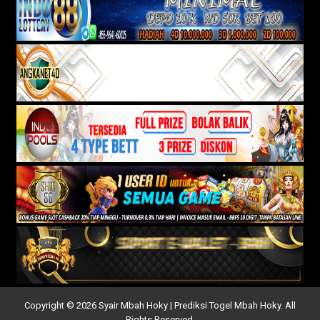
Copyright © 2026 Syair Mbah Hoky | Prediksi Togel Mbah Hoky. All
Rights Reserved.