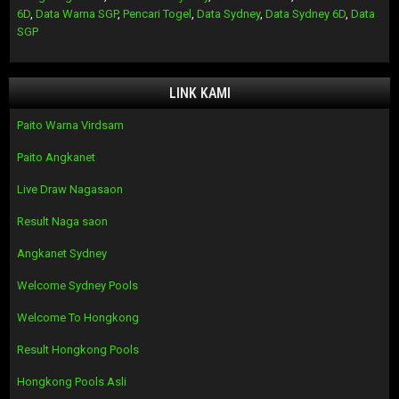
6D
,
Data Warna SGP
,
Pencari Togel
,
Data Sydney
,
Data Sydney 6D
,
Data
SGP
LINK KAMI
Paito Warna Virdsam
Paito Angkanet
Live Draw Nagasaon
Result Naga saon
Angkanet Sydney
Welcome Sydney Pools
Welcome To Hongkong
Result Hongkong Pools
Hongkong Pools Asli