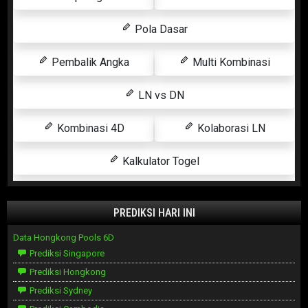
Pola Dasar
Pembalik Angka
Multi Kombinasi
LN vs DN
Kombinasi 4D
Kolaborasi LN
Kalkulator Togel
PREDIKSI HARI INI
Data Hongkong Pools 6D
Prediksi Singapore
Prediksi Hongkong
Prediksi Sydney