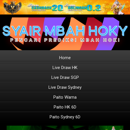
Home
Live Draw HK
Live Draw SGP
Live Draw Sydney
Paito Warna
Paito HK 6D
Paito Sydney 6D