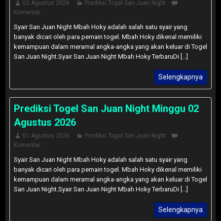
02 Agustus 2026
Prediksi Togel San Juan Night
Komentar
Syair San Juan Night Mbah Hoky adalah salah satu syair yang
banyak dicari oleh para pemain togel. Mbah Hoky dikenal memiliki
kemampuan dalam meramal angka-angka yang akan keluar di Togel
San Juan Night.Syair San Juan Night Mbah Hoky TerbaruDi [...]
Selengkapnya
Prediksi Togel San Juan Night Minggu 02
Agustus 2026
01 Agustus 2026
Prediksi Togel San Juan Night
Komentar
Syair San Juan Night Mbah Hoky adalah salah satu syair yang
banyak dicari oleh para pemain togel. Mbah Hoky dikenal memiliki
kemampuan dalam meramal angka-angka yang akan keluar di Togel
San Juan Night.Syair San Juan Night Mbah Hoky TerbaruDi [...]
Selengkapnya