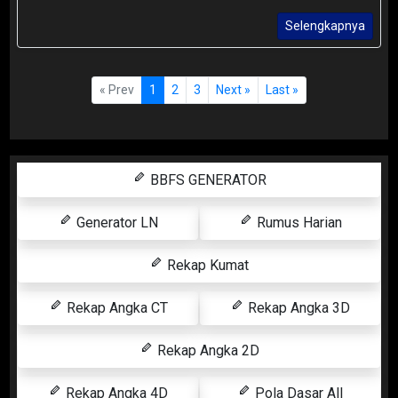
Selengkapnya
« Prev
1
2
3
Next »
Last »
BBFS GENERATOR
Generator LN
Rumus Harian
Rekap Kumat
Rekap Angka CT
Rekap Angka 3D
Rekap Angka 2D
Rekap Angka 4D
Pola Dasar All