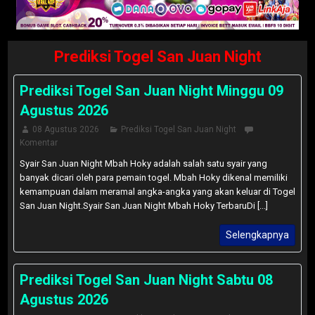
Prediksi Togel San Juan Night
Prediksi Togel San Juan Night Minggu 09
Agustus 2026
08 Agustus 2026
Prediksi Togel San Juan Night
Komentar
Syair San Juan Night Mbah Hoky adalah salah satu syair yang
banyak dicari oleh para pemain togel. Mbah Hoky dikenal memiliki
kemampuan dalam meramal angka-angka yang akan keluar di Togel
San Juan Night.Syair San Juan Night Mbah Hoky TerbaruDi [...]
Selengkapnya
Prediksi Togel San Juan Night Sabtu 08
Agustus 2026