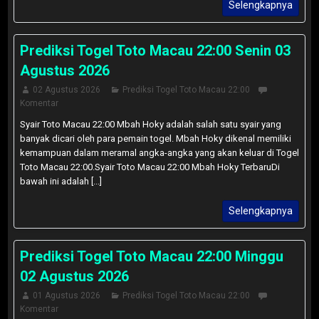
Selengkapnya
Prediksi Togel Toto Macau 22:00 Senin 03
Agustus 2026
02 Agustus 2026
Prediksi Togel Toto Macau 22:00
Komentar
Syair Toto Macau 22:00 Mbah Hoky adalah salah satu syair yang
banyak dicari oleh para pemain togel. Mbah Hoky dikenal memiliki
kemampuan dalam meramal angka-angka yang akan keluar di Togel
Toto Macau 22:00.Syair Toto Macau 22:00 Mbah Hoky TerbaruDi
bawah ini adalah [...]
Selengkapnya
Prediksi Togel Toto Macau 22:00 Minggu
02 Agustus 2026
01 Agustus 2026
Prediksi Togel Toto Macau 22:00
Komentar