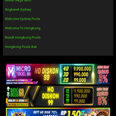
Result Naga saon
Angkanet Sydney
Welcome Sydney Pools
Welcome To Hongkong
Result Hongkong Pools
Hongkong Pools Asli