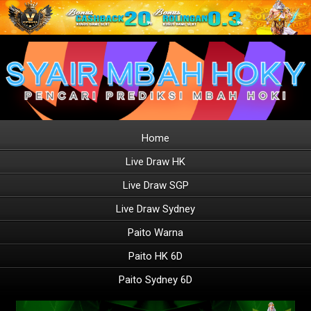
Home
Live Draw HK
Live Draw SGP
Live Draw Sydney
Paito Warna
Paito HK 6D
Paito Sydney 6D