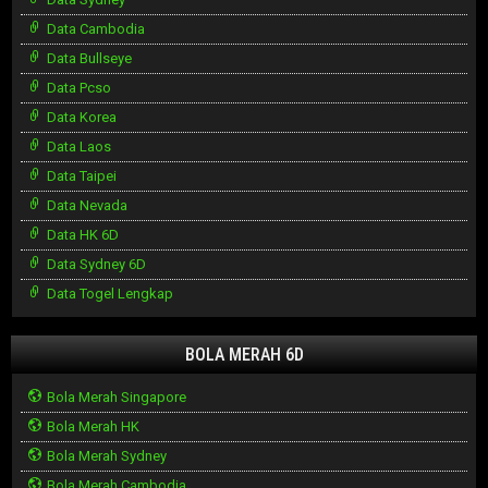
Data Cambodia
Data Bullseye
Data Pcso
Data Korea
Data Laos
Data Taipei
Data Nevada
Data HK 6D
Data Sydney 6D
Data Togel Lengkap
BOLA MERAH 6D
Bola Merah Singapore
Bola Merah HK
Bola Merah Sydney
Bola Merah Cambodia