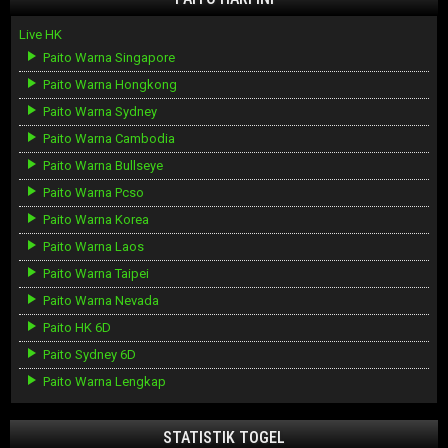
Live HK
Paito Warna Singapore
Paito Warna Hongkong
Paito Warna Sydney
Paito Warna Cambodia
Paito Warna Bullseye
Paito Warna Pcso
Paito Warna Korea
Paito Warna Laos
Paito Warna Taipei
Paito Warna Nevada
Paito HK 6D
Paito Sydney 6D
Paito Warna Lengkap
STATISTIK TOGEL