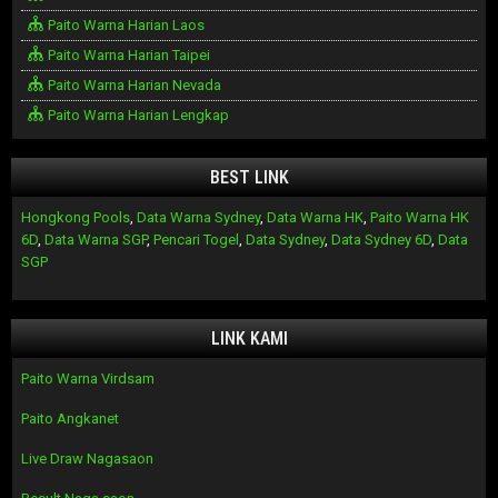
Paito Warna Harian Laos
Paito Warna Harian Taipei
Paito Warna Harian Nevada
Paito Warna Harian Lengkap
BEST LINK
Hongkong Pools
,
Data Warna Sydney
,
Data Warna HK
,
Paito Warna HK
6D
,
Data Warna SGP
,
Pencari Togel
,
Data Sydney
,
Data Sydney 6D
,
Data
SGP
LINK KAMI
Paito Warna Virdsam
Paito Angkanet
Live Draw Nagasaon