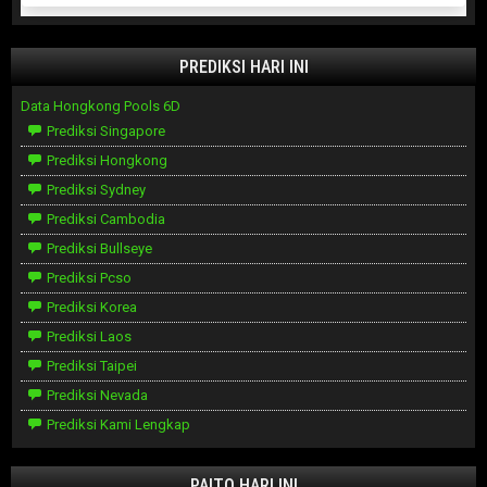
PREDIKSI HARI INI
Data Hongkong Pools 6D
Prediksi Singapore
Prediksi Hongkong
Prediksi Sydney
Prediksi Cambodia
Prediksi Bullseye
Prediksi Pcso
Prediksi Korea
Prediksi Laos
Prediksi Taipei
Prediksi Nevada
Prediksi Kami Lengkap
PAITO HARI INI