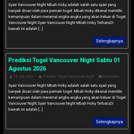
Syair Vancouver Night Mbah Hoky adalah salah satu syair yang
banyak dicari oleh para pemain togel. Mbah Hoky dikenal memiliki
kemampuan dalam meramal angka-angka yang akan keluar di Togel
Vancouver Night.Syair Vancouver Night Mbah Hoky TerbaruDi
bawah ini adalah [...]
Selengkapnya
Prediksi Togel Vancouver Night Sabtu 01
Agustus 2026
31 Juli 2026
Prediksi Togel Vancouver Night
Komentar
Syair Vancouver Night Mbah Hoky adalah salah satu syair yang
banyak dicari oleh para pemain togel. Mbah Hoky dikenal memiliki
kemampuan dalam meramal angka-angka yang akan keluar di Togel
Vancouver Night.Syair Vancouver Night Mbah Hoky TerbaruDi
bawah ini adalah [...]
Selengkapnya