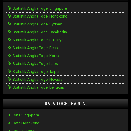
Statistik Angka Togel Singapore
Statistik Angka Togel Hongkong
Statistik Angka Togel Sydney
Statistik Angka Togel Cambodia
Statistik Angka Togel Bullseye
Statistik Angka Togel Pcso
Statistik Angka Togel Korea
Statistik Angka Togel Laos
Statistik Angka Togel Taipei
Statistik Angka Togel Nevada
Statistik Angka Togel Lengkap
DATA TOGEL HARI INI
Data Singapore
Data Hongkong
Data Sydney