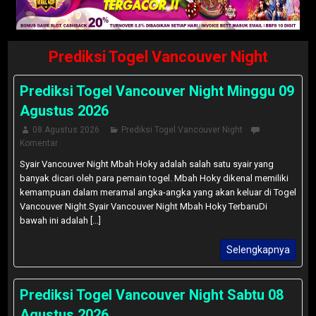
Prediksi Togel Vancouver Night
Prediksi Togel Vancouver Night Minggu 09
Agustus 2026
08 Agustus 2026
Prediksi Togel Vancouver Night
Komentar
Syair Vancouver Night Mbah Hoky adalah salah satu syair yang
banyak dicari oleh para pemain togel. Mbah Hoky dikenal memiliki
kemampuan dalam meramal angka-angka yang akan keluar di Togel
Vancouver Night.Syair Vancouver Night Mbah Hoky TerbaruDi
bawah ini adalah [...]
Selengkapnya
Prediksi Togel Vancouver Night Sabtu 08
Agustus 2026