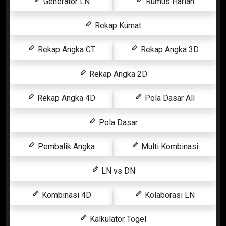
Generator LN
Rumus Harian
Rekap Kumat
Rekap Angka CT
Rekap Angka 3D
Rekap Angka 2D
Rekap Angka 4D
Pola Dasar All
Pola Dasar
Pembalik Angka
Multi Kombinasi
LN vs DN
Kombinasi 4D
Kolaborasi LN
Kalkulator Togel