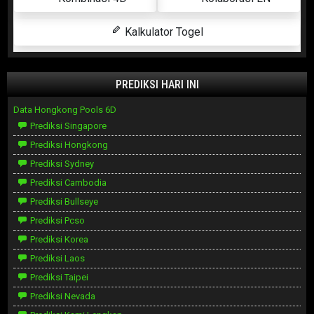
Kalkulator Togel
PREDIKSI HARI INI
Data Hongkong Pools 6D
Prediksi Singapore
Prediksi Hongkong
Prediksi Sydney
Prediksi Cambodia
Prediksi Bullseye
Prediksi Pcso
Prediksi Korea
Prediksi Laos
Prediksi Taipei
Prediksi Nevada