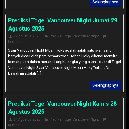
Selengkapnya
Prediksi Togel Vancouver Night Jumat 29
Agustus 2025
28 Agustus 2025
Prediksi Togel Vancouver Night
Komentar
Syair Vancouver Night Mbah Hoky adalah salah satu syair yang
banyak dicari oleh para pemain togel. Mbah Hoky dikenal memiliki
kemampuan dalam meramal angka-angka yang akan keluar di Togel
Vancouver Night.Syair Vancouver Night Mbah Hoky TerbaruDi
bawah ini adalah [...]
Selengkapnya
Prediksi Togel Vancouver Night Kamis 28
Agustus 2025
27 Agustus 2025
Prediksi Togel Vancouver Night
Komentar