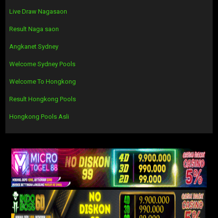
Live Draw Nagasaon
Result Naga saon
Angkanet Sydney
Welcome Sydney Pools
Welcome To Hongkong
Result Hongkong Pools
Hongkong Pools Asli