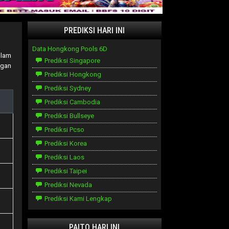
PREDIKSI HARI INI
Data Hongkong Pools 6D
alam
Prediksi Singapore
ngan
Prediksi Hongkong
Prediksi Sydney
Prediksi Cambodia
Prediksi Bullseye
Prediksi Pcso
Prediksi Korea
Prediksi Laos
Prediksi Taipei
Prediksi Nevada
Prediksi Kami Lengkap
PAITO HARI INI