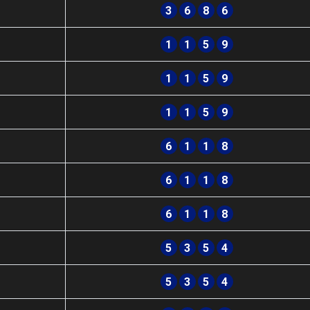
3
6
8
6
1
1
5
9
1
1
5
9
1
1
5
9
6
1
1
8
6
1
1
8
6
1
1
8
5
3
5
4
5
3
5
4