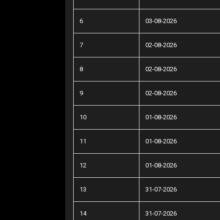
6
03-08-2026
7
02-08-2026
8
02-08-2026
9
02-08-2026
10
01-08-2026
11
01-08-2026
12
01-08-2026
13
31-07-2026
14
31-07-2026