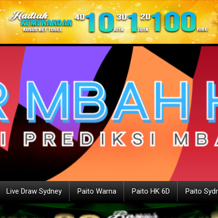
Live Draw Sydney
Paito Warna
Paito HK 6D
Paito Syd