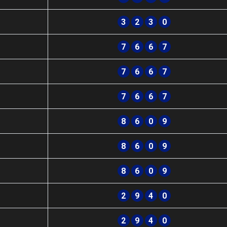
3
2
3
0
7
6
6
7
7
6
6
7
7
6
6
7
8
6
0
9
8
6
0
9
8
6
0
9
2
9
4
0
2
9
4
0