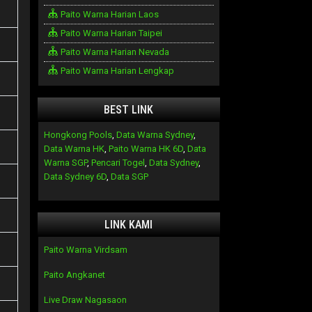
Paito Warna Harian Laos
Paito Warna Harian Taipei
Paito Warna Harian Nevada
Paito Warna Harian Lengkap
BEST LINK
Hongkong Pools
,
Data Warna Sydney
,
Data Warna HK
,
Paito Warna HK 6D
,
Data
Warna SGP
,
Pencari Togel
,
Data Sydney
,
Data Sydney 6D
,
Data SGP
LINK KAMI
Paito Warna Virdsam
Paito Angkanet
Live Draw Nagasaon