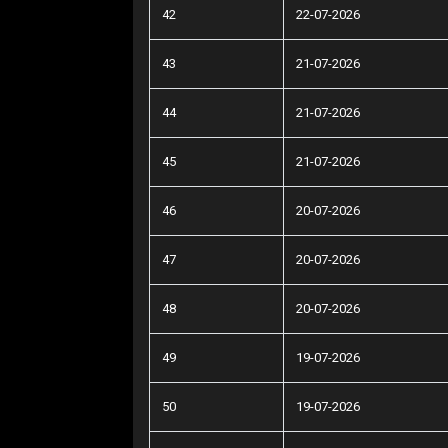
42
22-07-2026
43
21-07-2026
44
21-07-2026
45
21-07-2026
46
20-07-2026
47
20-07-2026
48
20-07-2026
49
19-07-2026
50
19-07-2026