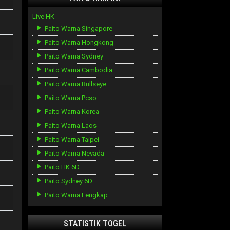
Live HK
Paito Warna Singapore
Paito Warna Hongkong
Paito Warna Sydney
Paito Warna Cambodia
Paito Warna Bullseye
Paito Warna Pcso
Paito Warna Korea
Paito Warna Laos
Paito Warna Taipei
Paito Warna Nevada
Paito HK 6D
Paito Sydney 6D
Paito Warna Lengkap
STATISTIK TOGEL