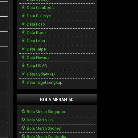
Data Cambodia
Data Bullseye
Data Pcso
Data Korea
Data Laos
Data Taipei
Data Nevada
Data HK 6D
Data Sydney 6D
Data Togel Lengkap
BOLA MERAH 6D
Bola Merah Singapore
Bola Merah HK
Bola Merah Sydney
Bola Merah Cambodia