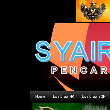
Home
Live Draw HK
Live Draw SGP