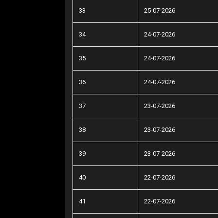
33
25-07-2026
34
24-07-2026
35
24-07-2026
36
24-07-2026
37
23-07-2026
38
23-07-2026
39
23-07-2026
40
22-07-2026
41
22-07-2026