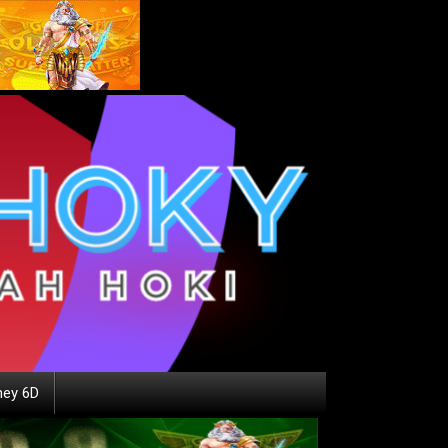
ney 6D