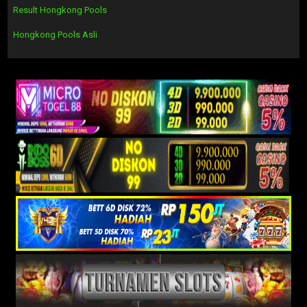
Result Hongkong Pools
Hongkong Pools Asli