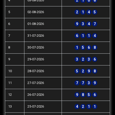
4
03-08-2026
2
1
0
6
5
02-08-2026
2
1
4
5
6
01-08-2026
9
3
4
7
7
31-07-2026
6
1
1
4
8
30-07-2026
1
5
6
8
9
29-07-2026
3
2
3
6
10
28-07-2026
5
2
9
8
11
27-07-2026
7
7
3
9
12
26-07-2026
9
8
5
6
13
25-07-2026
4
2
1
1