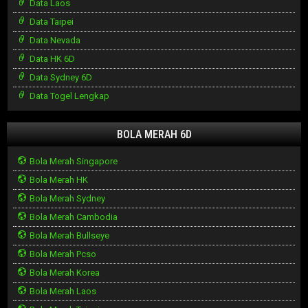
Data Laos
Data Taipei
Data Nevada
Data HK 6D
Data Sydney 6D
Data Togel Lengkap
BOLA MERAH 6D
Bola Merah Singapore
Bola Merah HK
Bola Merah Sydney
Bola Merah Cambodia
Bola Merah Bullseye
Bola Merah Pcso
Bola Merah Korea
Bola Merah Laos