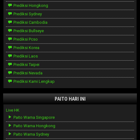
Prediksi Hongkong
Prediksi Sydney
Prediksi Cambodia
Prediksi Bullseye
Prediksi Pcso
Prediksi Korea
Prediksi Laos
Prediksi Taipei
Prediksi Nevada
Prediksi Kami Lengkap
PAITO HARI INI
Live HK
Paito Warna Singapore
Paito Warna Hongkong
Paito Warna Sydney