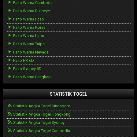
Paito Warna Cambodia
Paito Warna Bullseye
Paito Warna Pcso
Paito Warna Korea
Paito Warna Laos
Paito Warna Taipei
Paito Warna Nevada
Paito HK 6D
Paito Sydney 6D
Paito Warna Lengkap
STATISTIK TOGEL
Statistik Angka Togel Singapore
Statistik Angka Togel Hongkong
Statistik Angka Togel Sydney
Statistik Angka Togel Cambodia