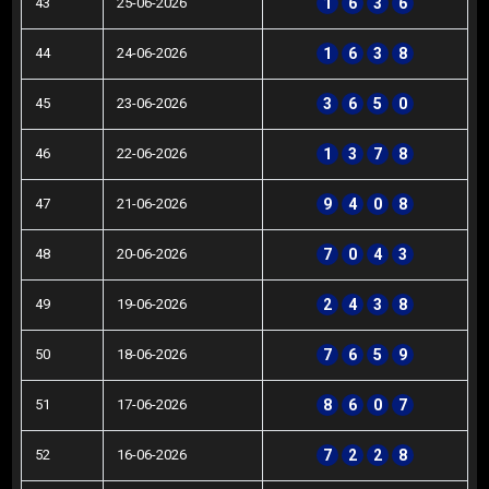
43
25-06-2026
1
6
3
6
44
24-06-2026
1
6
3
8
45
23-06-2026
3
6
5
0
46
22-06-2026
1
3
7
8
47
21-06-2026
9
4
0
8
48
20-06-2026
7
0
4
3
49
19-06-2026
2
4
3
8
50
18-06-2026
7
6
5
9
51
17-06-2026
8
6
0
7
52
16-06-2026
7
2
2
8