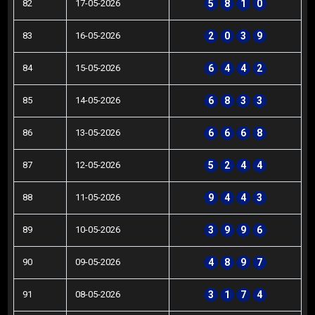
82
17-05-2026
5
8
1
0
83
16-05-2026
2
0
3
9
84
15-05-2026
6
4
4
2
85
14-05-2026
6
8
3
3
86
13-05-2026
6
6
6
8
87
12-05-2026
5
2
4
4
88
11-05-2026
9
4
4
3
89
10-05-2026
3
9
9
6
90
09-05-2026
4
8
9
7
91
08-05-2026
3
1
7
4