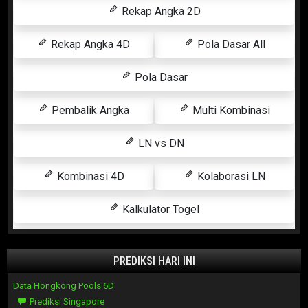
Rekap Angka 2D
Rekap Angka 4D
Pola Dasar All
Pola Dasar
Pembalik Angka
Multi Kombinasi
LN vs DN
Kombinasi 4D
Kolaborasi LN
Kalkulator Togel
PREDIKSI HARI INI
Data Hongkong Pools 6D
Prediksi Singapore