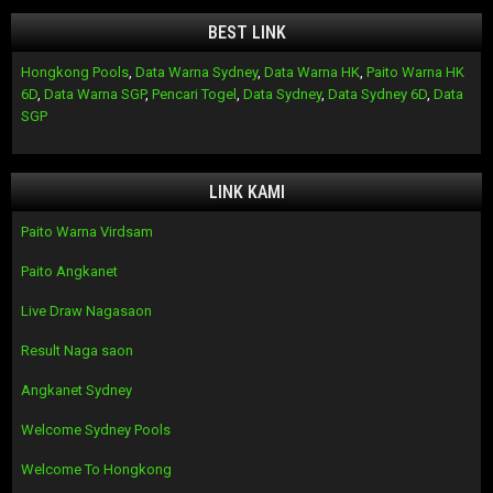
BEST LINK
Hongkong Pools
,
Data Warna Sydney
,
Data Warna HK
,
Paito Warna HK
6D
,
Data Warna SGP
,
Pencari Togel
,
Data Sydney
,
Data Sydney 6D
,
Data
SGP
LINK KAMI
Paito Warna Virdsam
Paito Angkanet
Live Draw Nagasaon
Result Naga saon
Angkanet Sydney
Welcome Sydney Pools
Welcome To Hongkong