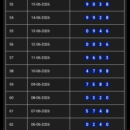
53
15-06-2026
9
0
3
8
54
14-06-2026
9
9
2
8
55
13-06-2026
0
9
4
6
56
12-06-2026
0
0
3
6
57
11-06-2026
9
6
5
3
58
10-06-2026
4
7
9
8
59
09-06-2026
7
5
8
3
60
08-06-2026
0
3
2
0
61
07-06-2026
5
7
4
8
62
06-06-2026
0
2
4
0