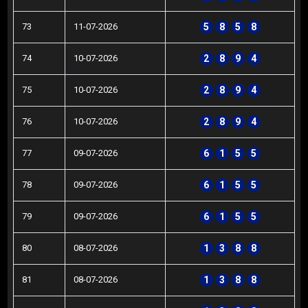
73
11-07-2026
5
8
5
8
74
10-07-2026
2
8
9
4
75
10-07-2026
2
8
9
4
76
10-07-2026
2
8
9
4
77
09-07-2026
6
1
5
5
78
09-07-2026
6
1
5
5
79
09-07-2026
6
1
5
5
80
08-07-2026
1
3
8
8
81
08-07-2026
1
3
8
8