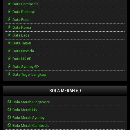
Data Cambodia
Data Bullseye
Data Pcso
Data Korea
Data Laos
Data Taipei
Data Nevada
Data HK 6D
Data Sydney 6D
Data Togel Lengkap
BOLA MERAH 6D
Bola Merah Singapore
Bola Merah HK
Bola Merah Sydney
Bola Merah Cambodia