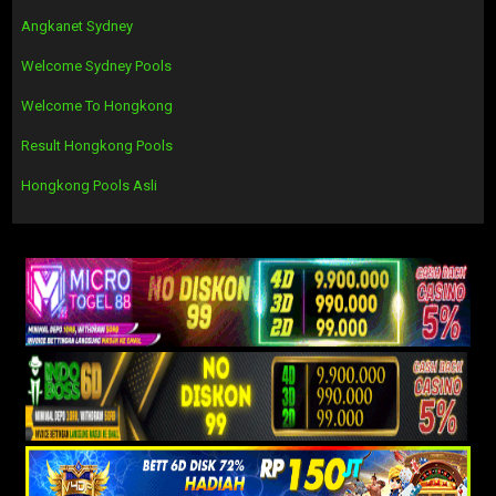
Angkanet Sydney
Welcome Sydney Pools
Welcome To Hongkong
Result Hongkong Pools
Hongkong Pools Asli