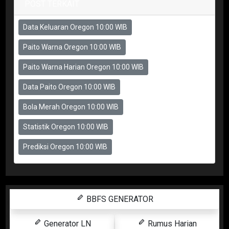
POST TERKAIT
Data Keluaran Oregon 10:00 WIB
Paito Warna Oregon 10:00 WIB
Paito Warna Harian Oregon 10:00 WIB
Data Paito Oregon 10:00 WIB
Bola Merah Oregon 10:00 WIB
Statistik Oregon 10:00 WIB
Prediksi Oregon 10:00 WIB
BBFS GENERATOR
Generator LN
Rumus Harian