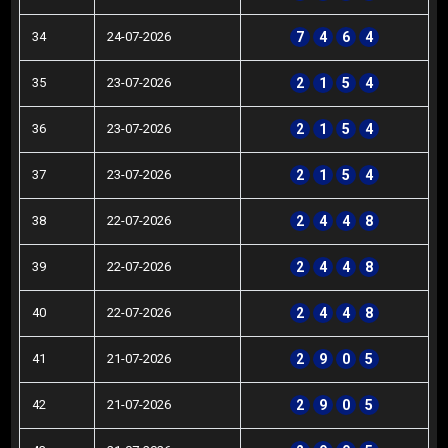
34
24-07-2026
7
4
6
4
35
23-07-2026
2
1
5
4
36
23-07-2026
2
1
5
4
37
23-07-2026
2
1
5
4
38
22-07-2026
2
4
4
8
39
22-07-2026
2
4
4
8
40
22-07-2026
2
4
4
8
41
21-07-2026
2
9
0
5
42
21-07-2026
2
9
0
5