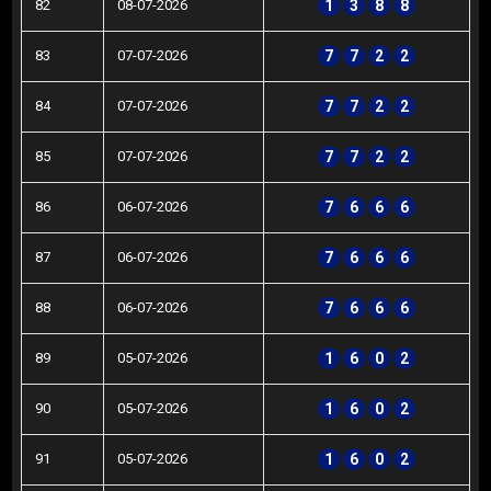
82
08-07-2026
1
3
8
8
83
07-07-2026
7
7
2
2
84
07-07-2026
7
7
2
2
85
07-07-2026
7
7
2
2
86
06-07-2026
7
6
6
6
87
06-07-2026
7
6
6
6
88
06-07-2026
7
6
6
6
89
05-07-2026
1
6
0
2
90
05-07-2026
1
6
0
2
91
05-07-2026
1
6
0
2