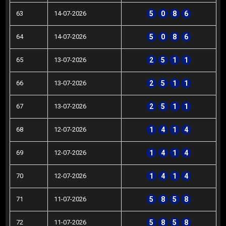
63
14-07-2026
5
0
8
6
64
14-07-2026
5
0
8
6
65
13-07-2026
2
5
1
1
66
13-07-2026
2
5
1
1
67
13-07-2026
2
5
1
1
68
12-07-2026
1
4
1
4
69
12-07-2026
1
4
1
4
70
12-07-2026
1
4
1
4
71
11-07-2026
5
8
5
8
72
11-07-2026
5
8
5
8