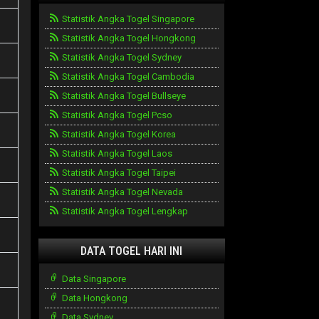
Statistik Angka Togel Singapore
Statistik Angka Togel Hongkong
Statistik Angka Togel Sydney
Statistik Angka Togel Cambodia
Statistik Angka Togel Bullseye
Statistik Angka Togel Pcso
Statistik Angka Togel Korea
Statistik Angka Togel Laos
Statistik Angka Togel Taipei
Statistik Angka Togel Nevada
Statistik Angka Togel Lengkap
DATA TOGEL HARI INI
Data Singapore
Data Hongkong
Data Sydney