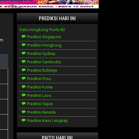
PREDIKSI HARI INI
Data Hongkong Pools 6D
Prediksi Singapore
am.
Prediksi Hongkong
Prediksi Sydney
Prediksi Cambodia
Prediksi Bullseye
Prediksi Pcso
Prediksi Korea
Prediksi Laos
Prediksi Taipei
Prediksi Nevada
Prediksi Kami Lengkap
PAITO HARI INI