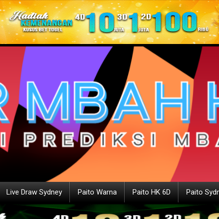
Live Draw Sydney
Paito Warna
Paito HK 6D
Paito Syd