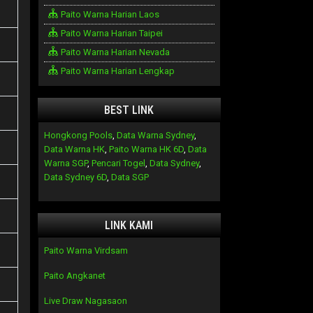
Paito Warna Harian Laos
Paito Warna Harian Taipei
Paito Warna Harian Nevada
Paito Warna Harian Lengkap
BEST LINK
Hongkong Pools
,
Data Warna Sydney
,
Data Warna HK
,
Paito Warna HK 6D
,
Data
Warna SGP
,
Pencari Togel
,
Data Sydney
,
Data Sydney 6D
,
Data SGP
LINK KAMI
Paito Warna Virdsam
Paito Angkanet
Live Draw Nagasaon