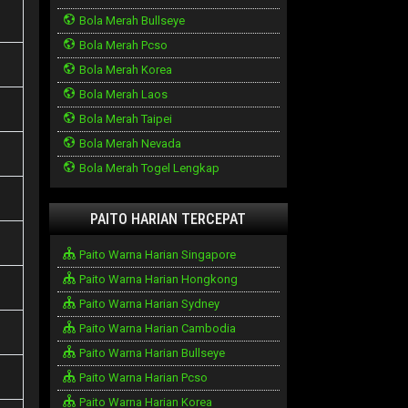
Bola Merah Bullseye
Bola Merah Pcso
Bola Merah Korea
Bola Merah Laos
Bola Merah Taipei
Bola Merah Nevada
Bola Merah Togel Lengkap
PAITO HARIAN TERCEPAT
Paito Warna Harian Singapore
Paito Warna Harian Hongkong
Paito Warna Harian Sydney
Paito Warna Harian Cambodia
Paito Warna Harian Bullseye
Paito Warna Harian Pcso
Paito Warna Harian Korea