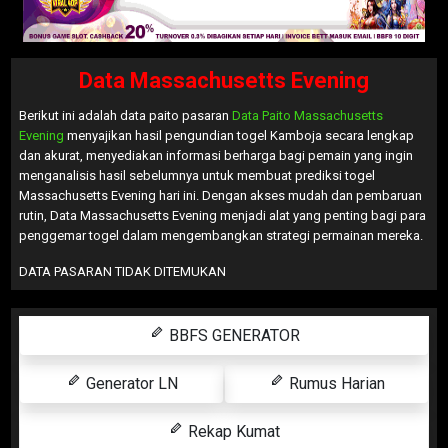
Data Massachusetts Evening
Berikut ini adalah data paito pasaran
Data Paito Massachusetts
Evening
menyajikan hasil pengundian togel Kamboja secara lengkap
dan akurat, menyediakan informasi berharga bagi pemain yang ingin
menganalisis hasil sebelumnya untuk membuat prediksi togel
Massachusetts Evening hari ini. Dengan akses mudah dan pembaruan
rutin, Data Massachusetts Evening menjadi alat yang penting bagi para
penggemar togel dalam mengembangkan strategi permainan mereka.
DATA PASARAN TIDAK DITEMUKAN
BBFS GENERATOR
Generator LN
Rumus Harian
Rekap Kumat