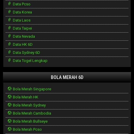
Data Pcso
Data Korea
Data Laos
Data Taipei
Data Nevada
Data HK 6D
Data Sydney 6D
Data Togel Lengkap
BOLA MERAH 6D
Bola Merah Singapore
Bola Merah HK
Bola Merah Sydney
Bola Merah Cambodia
Bola Merah Bullseye
Bola Merah Pcso