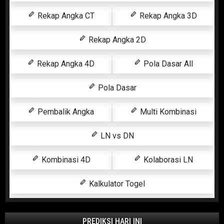
Rekap Angka CT
Rekap Angka 3D
Rekap Angka 2D
Rekap Angka 4D
Pola Dasar All
Pola Dasar
Pembalik Angka
Multi Kombinasi
LN vs DN
Kombinasi 4D
Kolaborasi LN
Kalkulator Togel
PREDIKSI HARI INI