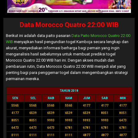
Data Morocco Quatro 22:00 WIB
Berikut ini adalah data paito pasaran
Data Paito Morocco Quatro 22:00
WIB
menyajikan hasil pengundian togel Kamboja secara lengkap dan
akurat, menyediakan informasi berharga bagi pemain yang ingin
menganalisis hasil sebelumnya untuk membuat prediksi togel
Morocco Quatro 22:00 WIB hari ini. Dengan akses mudah dan
pembaruan rutin, Data Morocco Quatro 22:00 WIB menjadi alat yang
penting bagi para penggemar togel dalam mengembangkan strategi
permainan mereka.
TAHUN 2018
SEN
SEL
RAB
KAM
JUM
SAB
MIN
5565
5565
5565
5565
4177
4177
4177
4177
6539
6539
6539
6539
8051
8051
8051
8051
9993
9993
9993
9993
6473
6473
6473
6473
6781
6781
6781
6781
0111
0111
0111
0111
4877
4877
4877