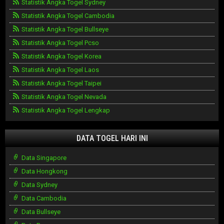
Statistik Angka Togel Sydney
Statistik Angka Togel Cambodia
Statistik Angka Togel Bullseye
Statistik Angka Togel Pcso
Statistik Angka Togel Korea
Statistik Angka Togel Laos
Statistik Angka Togel Taipei
Statistik Angka Togel Nevada
Statistik Angka Togel Lengkap
DATA TOGEL HARI INI
Data Singapore
Data Hongkong
Data Sydney
Data Cambodia
Data Bullseye