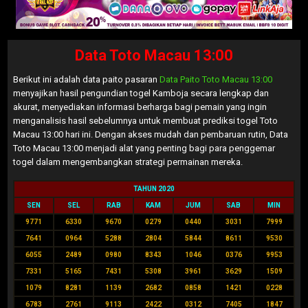
Data Toto Macau 13:00
Berikut ini adalah data paito pasaran
Data Paito Toto Macau 13:00
menyajikan hasil pengundian togel Kamboja secara lengkap dan
akurat, menyediakan informasi berharga bagi pemain yang ingin
menganalisis hasil sebelumnya untuk membuat prediksi togel Toto
Macau 13:00 hari ini. Dengan akses mudah dan pembaruan rutin, Data
Toto Macau 13:00 menjadi alat yang penting bagi para penggemar
togel dalam mengembangkan strategi permainan mereka.
TAHUN 2020
SEN
SEL
RAB
KAM
JUM
SAB
MIN
9771
6330
9670
0279
0440
3031
7999
7641
0964
5288
2804
5844
8611
9530
6055
2489
0980
8343
1046
0376
9953
7331
5165
7431
5308
3961
3629
1509
1079
8281
1139
2682
0858
1421
0228
6783
2761
9113
2422
0312
7405
1847