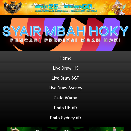
Home
Live Draw HK
Live Draw SGP
Live Draw Sydney
Paito Warna
Paito HK 6D
Paito Sydney 6D