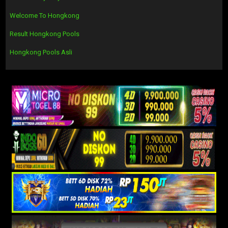
Welcome To Hongkong
Result Hongkong Pools
Hongkong Pools Asli