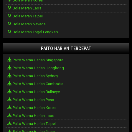
Bola Merah Korea
Bola Merah Laos
Bola Merah Taipei
Bola Merah Nevada
Bola Merah Togel Lengkap
PAITO HARIAN TERCEPAT
Paito Warna Harian Singapore
Paito Warna Harian Hongkong
Paito Warna Harian Sydney
Paito Warna Harian Cambodia
Paito Warna Harian Bullseye
Paito Warna Harian Pcso
Paito Warna Harian Korea
Paito Warna Harian Laos
Paito Warna Harian Taipei
Paito Warna Harian Nevada