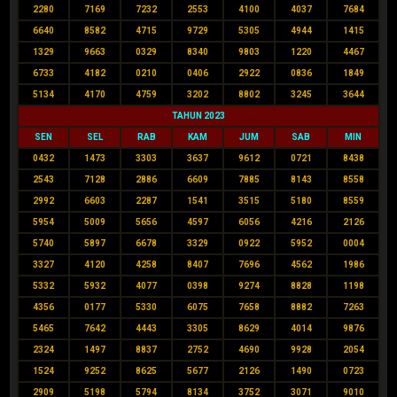
2280
7169
7232
2553
4100
4037
7684
6640
8582
4715
9729
5305
4944
1415
1329
9663
0329
8340
9803
1220
4467
6733
4182
0210
0406
2922
0836
1849
5134
4170
4759
3202
8802
3245
3644
TAHUN 2023
SEN
SEL
RAB
KAM
JUM
SAB
MIN
0432
1473
3303
3637
9612
0721
8438
2543
7128
2886
6609
7885
8143
8558
2992
6603
2287
1541
3515
5180
8559
5954
5009
5656
4597
6056
4216
2126
5740
5897
6678
3329
0922
5952
0004
3327
4120
4258
8407
7696
4562
1986
5332
5932
4077
0398
9274
8828
1198
4356
0177
5330
6075
7658
8882
7263
5465
7642
4443
3305
8629
4014
9876
2324
1497
8837
2752
4690
9928
2054
1524
9252
8625
5677
2126
1490
0723
2909
5198
5794
8134
3752
3071
9010