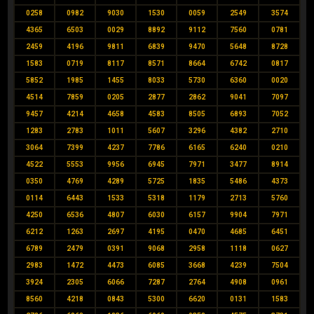
0258
0982
9030
1530
0059
2549
3574
4365
6503
0029
8892
9112
7560
0781
2459
4196
9811
6839
9470
5648
8728
1583
0719
8117
8571
8664
6742
0817
5852
1985
1455
8033
5730
6360
0020
4514
7859
0205
2877
2862
9041
7097
9457
4214
4658
4583
8505
6893
7052
1283
2783
1011
5607
3296
4382
2710
3064
7399
4237
7786
6165
6240
0210
4522
5553
9956
6945
7971
3477
8914
0350
4769
4289
5725
1835
5486
4373
0114
6443
1533
5318
1179
2713
5760
4250
6536
4807
6030
6157
9904
7971
6212
1263
2697
4195
0470
4685
6451
6789
2479
0391
9068
2958
1118
0627
2983
1472
4473
6085
3668
4239
7504
3924
2305
6066
7287
2764
4908
0961
8560
4218
0843
5300
6620
0131
1583