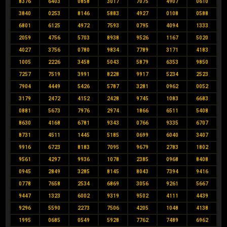
8376
6403
0858
3017
7075
4907
0610
3840
0253
8146
5883
4927
0108
0588
6801
6125
4972
7593
0795
4094
1333
2059
4756
5703
8938
9526
1167
5020
4027
3756
0780
9834
7789
3171
4183
1005
2226
3458
5043
5879
6353
9850
7257
7519
3991
8228
9917
5234
2523
7904
4449
5426
5787
3281
0962
0052
3179
2472
4152
2428
9745
1083
6683
0881
5673
7976
2974
1866
6511
5408
8630
4168
6781
9343
0766
9335
6707
8731
4511
1445
5185
0699
6040
3407
9916
6723
8183
7095
9679
2783
1802
9561
4297
9936
1078
2385
0968
8408
0945
2849
3285
8145
8043
7394
9416
0778
7658
2534
6869
3056
9261
5667
9447
1323
6002
9319
9502
4111
4439
9296
5590
2273
7506
4205
1048
4138
1995
0685
0549
5928
7762
7489
6962