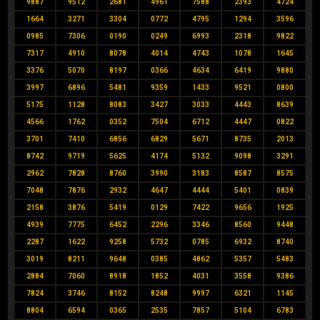
9887
9512
2681
4961
7588
2393
4724
1664
3271
3304
0772
4795
1294
3596
0985
7306
0190
0249
6993
2318
9822
7317
4910
8078
4014
4743
1078
1645
3376
5070
8197
0366
4634
6419
9880
3997
6896
5481
9359
1433
9521
0800
5175
1128
8083
3427
3033
4443
8639
4566
1762
0352
7504
6712
4447
0822
3701
7410
6856
6829
5671
8735
2013
8742
9719
5625
4174
5132
9098
3291
2962
7828
8760
3990
3183
8587
8575
7048
7876
2932
4647
4444
5401
0839
2158
3876
5419
0129
7422
9656
1925
4939
7775
6452
2296
3346
8560
9448
2287
1622
9258
5732
0785
6932
8740
3019
8211
9648
0385
4862
5357
5483
2884
7060
8918
1852
4031
3558
9386
7824
3746
8152
8248
9997
6321
1145
8804
6594
0365
2535
7857
5104
6783