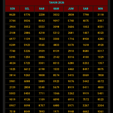
TAHUN 2026
SEN
SEL
RAB
KAM
JUM
SAB
MIN
8620
0776
2238
3032
2838
7798
3118
3744
0036
8042
9097
5740
4075
3407
2904
3052
5553
3098
3606
1002
8331
2108
2486
4218
5312
2681
1407
8323
6977
1139
7822
3300
1716
8958
4283
0249
5923
0565
4833
5070
1618
4920
7740
5226
3939
8139
2910
8680
0317
5095
1250
0886
2142
0316
4100
1029
4024
5723
3301
8313
6280
0232
1357
1025
6612
6198
1533
4463
8497
8875
3814
9263
9808
8574
3415
0069
7858
3981
6088
5889
0923
9076
3442
6572
2139
2858
5540
5679
8919
0411
4800
5003
0450
7711
1566
3262
9919
5401
9019
4126
1109
6090
6913
7572
8523
0907
0098
8707
6480
5971
3267
3304
7518
8049
7893
1971
9948
6662
9361