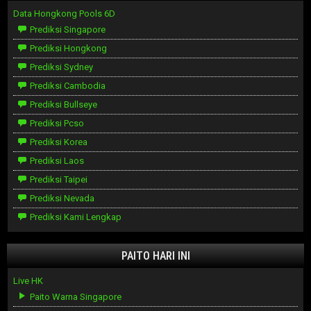
Data Hongkong Pools 6D
Prediksi Singapore
Prediksi Hongkong
Prediksi Sydney
Prediksi Cambodia
Prediksi Bullseye
Prediksi Pcso
Prediksi Korea
Prediksi Laos
Prediksi Taipei
Prediksi Nevada
Prediksi Kami Lengkap
PAITO HARI INI
Live HK
Paito Warna Singapore