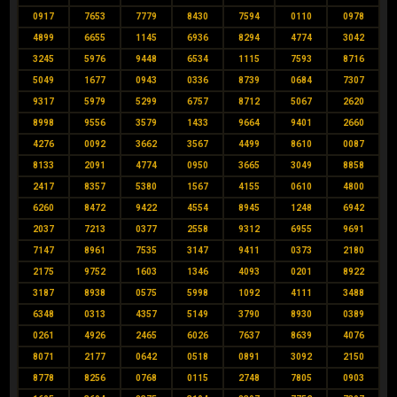
0917
7653
7779
8430
7594
0110
0978
4899
6655
1145
6936
8294
4774
3042
3245
5976
9448
6534
1115
7593
8716
5049
1677
0943
0336
8739
0684
7307
9317
5979
5299
6757
8712
5067
2620
8998
9556
3579
1433
9664
9401
2660
4276
0092
3662
3567
4499
8610
0087
8133
2091
4774
0950
3665
3049
8858
2417
8357
5380
1567
4155
0610
4800
6260
8472
9422
4554
8945
1248
6942
2037
7213
0377
2558
9312
6955
9691
7147
8961
7535
3147
9411
0373
2180
2175
9752
1603
1346
4093
0201
8922
3187
8938
0575
5998
1092
4111
3488
6348
0313
4357
5149
3790
8930
0389
0261
4926
2465
6026
7637
8639
4076
8071
2177
0642
0518
0891
3092
2150
8778
8256
0768
0115
2748
7805
0903