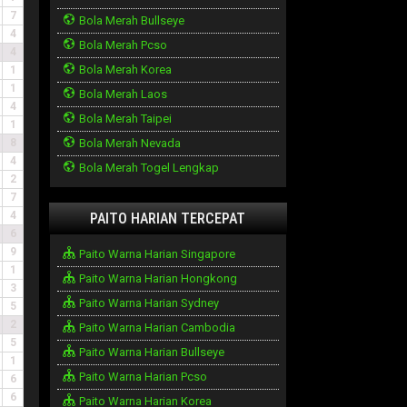
7
Bola Merah Bullseye
4
Bola Merah Pcso
4
Bola Merah Korea
1
1
Bola Merah Laos
4
Bola Merah Taipei
1
8
Bola Merah Nevada
4
Bola Merah Togel Lengkap
2
7
4
PAITO HARIAN TERCEPAT
6
9
Paito Warna Harian Singapore
1
Paito Warna Harian Hongkong
3
Paito Warna Harian Sydney
5
2
Paito Warna Harian Cambodia
5
Paito Warna Harian Bullseye
1
Paito Warna Harian Pcso
6
6
Paito Warna Harian Korea