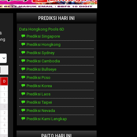
PREDIKSI HARI INI
Data Hongkong Pools 6D
i
Prediksi Singapore
ang
Prediksi Hongkong
.
Prediksi Sydney
Prediksi Cambodia
Prediksi Bullseye
Prediksi Pcso
D
Prediksi Korea
1
Prediksi Laos
1
5
Prediksi Taipei
5
Prediksi Nevada
2
Prediksi Kami Lengkap
6
4
1
PAITO HARI INI