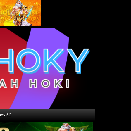
ney 6D