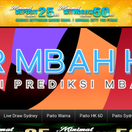
Live Draw Sydney
Paito Warna
Paito HK 6D
Paito Syd