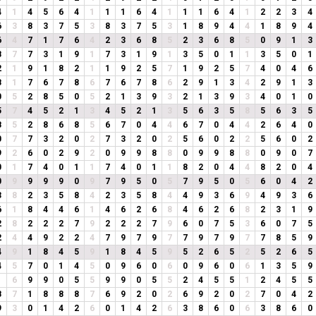
4
1
4
5
6
4
1
1
1
6
4
1
1
1
6
4
1
2
2
3
4
6
3
8
3
7
5
3
8
3
7
5
3
1
8
9
4
4
1
8
9
4
6
4
7
1
7
6
4
2
3
6
8
5
2
3
6
8
5
0
9
1
3
8
7
7
3
1
9
1
7
3
1
9
1
3
5
0
1
1
3
5
0
1
2
1
9
1
8
2
1
1
9
2
5
7
1
9
2
5
7
4
0
4
6
8
1
7
6
7
8
6
7
6
7
8
6
2
9
1
3
4
2
9
1
3
0
5
2
8
5
0
5
2
1
3
9
3
2
1
3
9
3
4
0
1
0
5
7
4
5
2
1
3
4
5
2
1
3
5
6
3
5
8
5
6
3
5
8
5
2
8
6
8
5
6
7
0
4
4
6
7
0
4
4
2
6
4
0
0
7
7
3
2
0
2
7
3
2
0
2
5
6
0
2
2
5
6
0
2
9
2
6
0
2
9
2
0
9
9
8
8
0
9
9
8
8
0
9
0
7
0
1
7
4
0
1
1
7
4
0
1
1
8
2
0
4
4
8
2
0
4
0
9
9
9
9
0
9
7
9
5
0
5
7
9
5
0
5
6
0
4
2
3
8
2
3
5
8
4
2
3
5
8
4
4
9
3
6
9
4
9
3
6
6
1
8
4
4
6
1
4
6
2
6
8
4
6
2
6
8
2
3
1
9
2
8
2
2
2
7
9
2
2
2
7
9
6
0
7
5
3
6
0
7
5
2
4
4
9
2
2
4
7
9
7
9
7
7
9
7
9
7
7
8
5
9
4
9
1
8
4
5
9
1
8
4
5
9
5
2
6
5
2
5
2
6
5
4
5
7
0
1
4
5
0
9
6
0
6
0
9
6
0
6
1
3
5
9
1
6
9
9
0
5
5
9
9
0
5
5
2
4
5
5
1
2
4
5
5
8
7
1
8
8
8
7
6
9
2
0
2
6
9
2
0
2
7
0
4
2
9
3
0
1
4
2
6
0
1
4
2
6
3
8
6
0
6
3
8
6
0