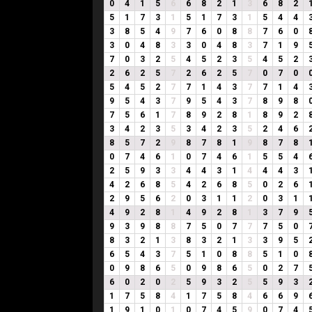
0
4
1
5
6
6
8
2
1
3
6
8
2
5
1
7
3
1
5
1
7
3
1
5
4
4
3
8
5
4
9
7
6
0
8
8
7
6
0
3
0
4
8
3
3
0
4
8
3
7
1
9
7
0
3
2
5
4
5
2
3
5
4
5
2
2
6
2
5
7
2
6
2
5
7
0
7
0
5
4
5
2
7
7
1
4
3
7
7
1
4
9
5
4
3
7
9
5
4
3
7
8
9
8
7
5
6
1
7
8
9
2
8
1
8
9
2
3
4
2
3
5
3
4
2
3
5
2
4
6
8
5
7
2
9
8
7
8
1
9
8
7
8
0
7
4
6
1
0
7
4
6
1
5
5
4
2
5
9
3
3
4
4
3
1
4
4
4
3
4
2
6
8
5
4
2
6
8
5
0
2
6
2
9
5
6
2
0
3
1
1
2
0
3
1
4
9
2
8
1
4
9
2
8
1
3
7
9
9
3
9
8
8
7
5
0
7
7
7
5
0
8
3
2
1
3
8
3
2
1
3
3
9
5
6
5
4
3
7
5
1
0
8
8
5
1
0
0
9
8
6
5
0
9
8
6
5
0
2
7
6
0
2
0
2
5
9
3
2
5
5
9
3
1
7
5
8
4
1
7
5
8
4
6
6
9
1
9
1
0
1
0
7
4
5
9
0
7
4