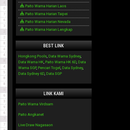
4
Paito Warna Harian Laos
0
Paito Warna Harian Taipei
7
6
Paito Warna Harian Nevada
3
Paito Warna Harian Lengkap
2
2
8
BEST LINK
4
4
Hongkong Pools
,
Data Warna Sydney
,
8
Data Warna HK
,
Paito Warna HK 6D
,
Data
4
Warna SGP
,
Pencari Togel
,
Data Sydney
,
5
Data Sydney 6D
,
Data SGP
8
8
5
LINK KAMI
6
3
Paito Warna Virdsam
9
6
Paito Angkanet
7
7
Live Draw Nagasaon