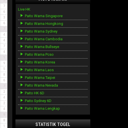
5
7
Live HK
6
Paito Warna Singapore
3
6
Paito Warna Hongkong
7
Paito Warna Sydney
4
Paito Warna Cambodia
4
7
Paito Warna Bullseye
4
Paito Warna Pcso
1
Paito Warna Korea
9
5
Paito Warna Laos
8
Paito Warna Taipei
6
Paito Warna Nevada
7
2
Paito HK 6D
4
Paito Sydney 6D
2
Paito Warna Lengkap
4
9
8
STATISTIK TOGEL
1