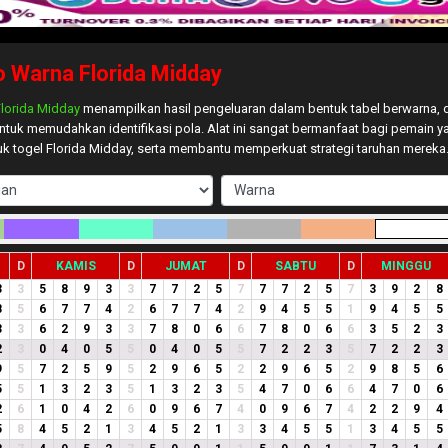
o Warna Florida Midday
Florida Midday
menampilkan hasil pengeluaran dalam bentuk tabel berwarna, d
tuk memudahkan identifikasi pola. Alat ini sangat bermanfaat bagi pemain y
uk togel Florida Midday, serta membantu memperkuat strategi taruhan mereka
D
KAMIS
D
JUMAT
D
SABTU
D
MINGGU
3
3
5
8
9
3
3
7
7
2
5
7
7
7
2
5
7
3
9
2
8
8
5
6
7
7
4
2
6
7
7
4
2
9
4
5
5
1
9
4
5
5
3
3
6
2
9
3
3
7
8
0
6
6
7
8
0
6
6
3
5
2
3
2
3
0
4
0
5
5
0
4
0
5
5
7
2
2
3
5
7
2
2
3
9
5
7
2
5
9
5
2
9
6
5
2
2
9
6
5
2
9
8
5
6
5
5
1
3
2
3
5
1
3
2
3
5
4
7
0
6
6
4
7
0
6
2
6
1
0
4
2
6
0
9
6
7
4
0
9
6
7
4
2
2
9
4
5
8
4
5
2
1
3
4
5
2
1
3
3
4
5
5
1
3
4
5
5