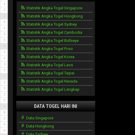
4
Statistik Angka Togel Singapore
2
2
Statistik Angka Togel Hongkong
6
Statistik Angka Togel Sydney
4
Statistik Angka Togel Cambodia
5
5
Statistik Angka Togel Bullseye
9
Statistik Angka Togel Pcso
3
Statistik Angka Togel Korea
6
3
Statistik Angka Togel Laos
5
Statistik Angka Togel Taipei
1
Statistik Angka Togel Nevada
3
9
Statistik Angka Togel Lengkap
2
0
DATA TOGEL HARI INI
6
8
Data Singapore
0
9
Data Hongkong
6
Data Sydney