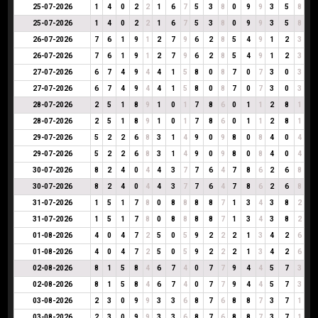
25-07-2026
1
4
0
2
2
1
6
7
5
3
8
0
9
9
3
5
8
25-07-2026
1
4
0
2
2
1
6
7
5
3
8
0
9
9
3
5
8
26-07-2026
7
6
1
9
1
2
7
9
6
2
8
5
4
9
1
2
3
26-07-2026
7
6
1
9
1
2
7
9
6
2
8
5
4
9
1
2
3
27-07-2026
6
7
4
9
4
4
1
5
8
0
8
7
0
7
3
0
3
27-07-2026
6
7
4
9
4
4
1
5
8
0
8
7
0
7
3
0
3
28-07-2026
2
5
1
8
9
1
0
1
7
8
6
0
1
1
2
8
1
28-07-2026
2
5
1
8
9
1
0
1
7
8
6
0
1
1
2
8
1
29-07-2026
5
2
2
6
8
3
1
4
9
0
9
8
0
8
4
0
4
29-07-2026
5
2
2
6
8
3
1
4
9
0
9
8
0
8
4
0
4
30-07-2026
8
2
4
0
4
4
3
7
7
6
4
7
8
6
2
6
8
30-07-2026
8
2
4
0
4
4
3
7
7
6
4
7
8
6
2
6
8
31-07-2026
1
5
1
7
8
0
8
8
8
8
7
1
3
4
3
8
2
31-07-2026
1
5
1
7
8
0
8
8
8
8
7
1
3
4
3
8
2
01-08-2026
4
0
4
7
2
5
0
5
9
2
2
2
1
3
4
2
6
01-08-2026
4
0
4
7
2
5
0
5
9
2
2
2
1
3
4
2
6
02-08-2026
8
1
5
8
4
6
7
4
0
7
7
9
4
4
5
7
3
02-08-2026
8
1
5
8
4
6
7
4
0
7
7
9
4
4
5
7
3
03-08-2026
2
3
0
9
9
3
3
6
8
7
6
8
8
7
3
7
1
03-08-2026
2
3
0
9
9
3
3
6
8
7
6
8
8
7
3
7
1