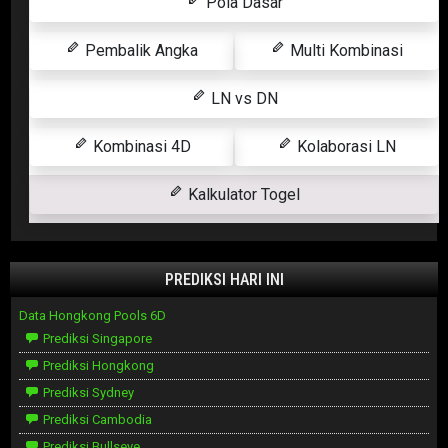
Pola Dasar
Pembalik Angka
Multi Kombinasi
LN vs DN
Kombinasi 4D
Kolaborasi LN
Kalkulator Togel
PREDIKSI HARI INI
Data Hongkong Pools 6D
Prediksi Singapore
Prediksi Hongkong
Prediksi Sydney
Prediksi Cambodia
Prediksi Bullseye