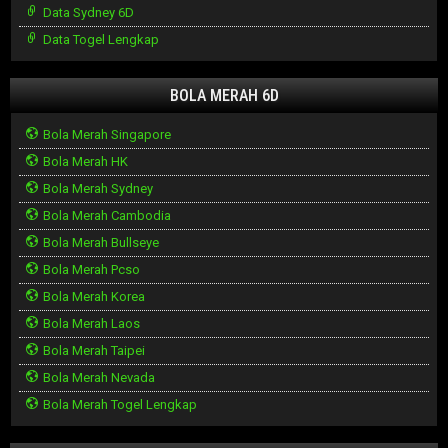
Data Sydney 6D
Data Togel Lengkap
BOLA MERAH 6D
Bola Merah Singapore
Bola Merah HK
Bola Merah Sydney
Bola Merah Cambodia
Bola Merah Bullseye
Bola Merah Pcso
Bola Merah Korea
Bola Merah Laos
Bola Merah Taipei
Bola Merah Nevada
Bola Merah Togel Lengkap