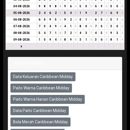
04-08-2026
9
8
9
8
8
9
6
6
5
0
5
6
9
6
0
0
0
05-08-2026
2
4
6
2
8
5
4
9
1
9
1
2
7
9
6
9
6
06-08-2026
6
0
9
5
5
9
2
2
0
1
1
6
5
2
5
1
6
07-08-2026
7
0
4
9
4
4
1
5
8
0
8
7
0
7
3
0
3
08-08-2026
5
4
7
1
8
7
2
9
4
3
7
4
5
9
9
3
3
09-08-2026
1
0
9
4
4
8
9
8
3
1
4
3
6
9
8
1
9
x
POST TERKAIT
Data Keluaran Caribbean Midday
Paito Warna Caribbean Midday
Paito Warna Harian Caribbean Midday
Data Paito Caribbean Midday
Bola Merah Caribbean Midday