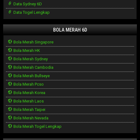
Data Sydney 6D
Data Togel Lengkap
BOLA MERAH 6D
Bola Merah Singapore
Bola Merah HK
Bola Merah Sydney
Bola Merah Cambodia
Bola Merah Bullseye
Bola Merah Pcso
Bola Merah Korea
Bola Merah Laos
Bola Merah Taipei
Bola Merah Nevada
Bola Merah Togel Lengkap