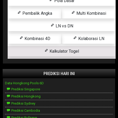
Pola Dasar
Pembalik Angka
Multi Kombinasi
LN vs DN
Kombinasi 4D
Kolaborasi LN
Kalkulator Togel
PREDIKSI HARI INI
Data Hongkong Pools 6D
Prediksi Singapore
Prediksi Hongkong
Prediksi Sydney
Prediksi Cambodia
Prediksi Bullseye