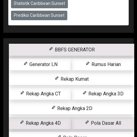
Statistik Caribbean Sunset
Prediksi Caribbean Sunset
BBFS GENERATOR
Generator LN
Rumus Harian
Rekap Kumat
Rekap Angka CT
Rekap Angka 3D
Rekap Angka 2D
Rekap Angka 4D
Pola Dasar All