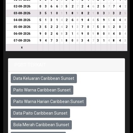
02-08-2026
0
3
6
6
3
5
2
7
2
4
6
2
5
7
7
4
2
03-08-2026
3
5
1
0
1
1
8
9
8
2
1
0
3
3
3
2
5
04-08-2026
5
1
3
1
4
2
6
8
9
4
4
5
9
5
4
4
8
05-08-2026
3
5
2
2
4
2
1
3
7
0
7
5
0
5
2
0
2
06-08-2026
9
0
2
6
8
3
1
4
9
0
9
8
0
8
4
0
4
07-08-2026
9
4
7
3
1
8
0
8
3
4
7
3
1
4
8
4
3
x
POST TERKAIT
Data Keluaran Caribbean Sunset
Paito Warna Caribbean Sunset
Paito Warna Harian Caribbean Sunset
Data Paito Caribbean Sunset
Bola Merah Caribbean Sunset