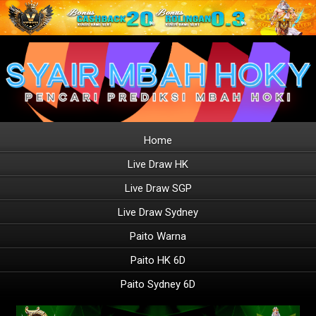
Home
Live Draw HK
Live Draw SGP
Live Draw Sydney
Paito Warna
Paito HK 6D
Paito Sydney 6D