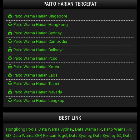
PAITO HARIAN TERCEPAT
Paito Warna Harian Singapore
Paito Warna Harian Hongkong
Paito Warna Harian Sydney
Paito Warna Harian Cambodia
Paito Warna Harian Bullseye
Paito Warna Harian Pcso
Paito Warna Harian Korea
Paito Warna Harian Laos
Paito Warna Harian Taipei
Paito Warna Harian Nevada
Paito Warna Harian Lengkap
BEST LINK
Hongkong Pools
,
Data Warna Sydney
,
Data Warna HK
,
Paito Warna HK
6D
,
Data Warna SGP
,
Pencari Togel
,
Data Sydney
,
Data Sydney 6D
,
Data