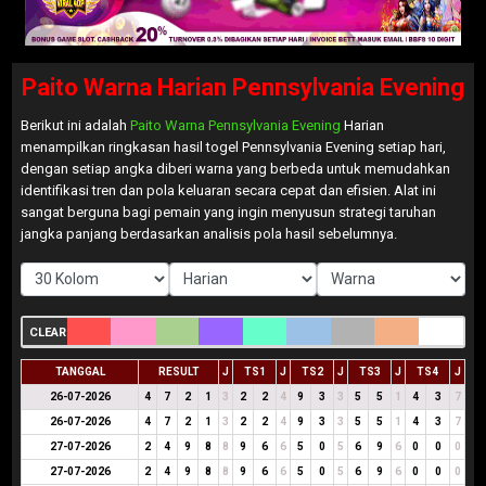
Paito Warna Harian Pennsylvania Evening
Berikut ini adalah
Paito Warna Pennsylvania Evening
Harian
menampilkan ringkasan hasil togel Pennsylvania Evening setiap hari,
dengan setiap angka diberi warna yang berbeda untuk memudahkan
identifikasi tren dan pola keluaran secara cepat dan efisien. Alat ini
sangat berguna bagi pemain yang ingin menyusun strategi taruhan
jangka panjang berdasarkan analisis pola hasil sebelumnya.
CLEAR
TANGGAL
RESULT
J
TS1
J
TS2
J
TS3
J
TS4
J
26-07-2026
4
7
2
1
3
2
2
4
9
3
3
5
5
1
4
3
7
26-07-2026
4
7
2
1
3
2
2
4
9
3
3
5
5
1
4
3
7
27-07-2026
2
4
9
8
8
9
6
6
5
0
5
6
9
6
0
0
0
27-07-2026
2
4
9
8
8
9
6
6
5
0
5
6
9
6
0
0
0