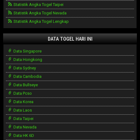
Statistik Angka Togel Taipei
Statistik Angka Togel Nevada
Statistik Angka Togel Lengkap
DATA TOGEL HARI INI
Data Singapore
Data Hongkong
Data Sydney
Data Cambodia
Data Bullseye
Data Pcso
Data Korea
Data Laos
Data Taipei
Data Nevada
Data HK 6D