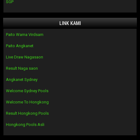
SGP
LINK KAMI
Paito Warna Virdsam
Paito Angkanet
Live Draw Nagasaon
Result Naga saon
Angkanet Sydney
Welcome Sydney Pools
Welcome To Hongkong
Result Hongkong Pools
Hongkong Pools Asli