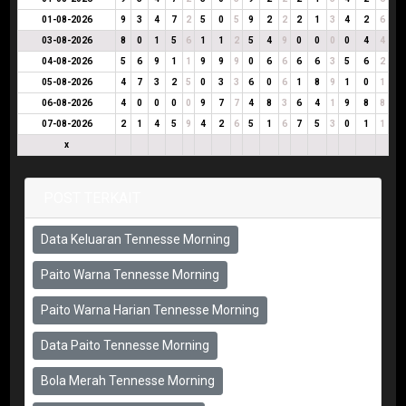
01-08-2026
9
3
4
7
2
5
0
5
9
2
2
2
1
3
4
2
6
03-08-2026
8
0
1
5
6
1
1
2
5
4
9
0
0
0
0
4
4
04-08-2026
5
6
9
1
1
9
9
9
0
6
6
6
6
3
5
6
2
05-08-2026
4
7
3
2
5
0
3
3
6
0
6
1
8
9
1
0
1
06-08-2026
4
0
0
0
0
9
7
7
4
8
3
6
4
1
9
8
8
07-08-2026
2
1
4
5
9
4
2
6
5
1
6
7
5
3
0
1
1
x
POST TERKAIT
Data Keluaran Tennesse Morning
Paito Warna Tennesse Morning
Paito Warna Harian Tennesse Morning
Data Paito Tennesse Morning
Bola Merah Tennesse Morning