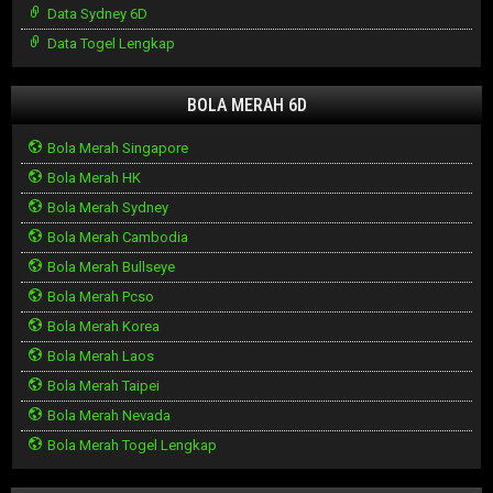
Data Sydney 6D
Data Togel Lengkap
BOLA MERAH 6D
Bola Merah Singapore
Bola Merah HK
Bola Merah Sydney
Bola Merah Cambodia
Bola Merah Bullseye
Bola Merah Pcso
Bola Merah Korea
Bola Merah Laos
Bola Merah Taipei
Bola Merah Nevada
Bola Merah Togel Lengkap