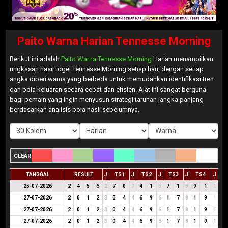
Paito Warna Harian Tennesse Morning
Berikut ini adalah
Paito Warna Tennesse Morning
Harian menampilkan
ringkasan hasil togel Tennesse Morning setiap hari, dengan setiap
angka diberi warna yang berbeda untuk memudahkan identifikasi tren
dan pola keluaran secara cepat dan efisien. Alat ini sangat berguna
bagi pemain yang ingin menyusun strategi taruhan jangka panjang
berdasarkan analisis pola hasil sebelumnya.
CLEAR
TANGGAL
RESULT
J
TS1
J
TS2
J
TS3
J
TS4
J
25-07-2026
2
4
5
6
2
7
0
7
4
1
5
7
1
8
9
1
1
27-07-2026
2
0
1
2
3
0
4
4
6
9
6
1
7
8
1
9
1
27-07-2026
2
0
1
2
3
0
4
4
6
9
6
1
7
8
1
9
1
27-07-2026
2
0
1
2
3
0
4
4
6
9
6
1
7
8
1
9
1