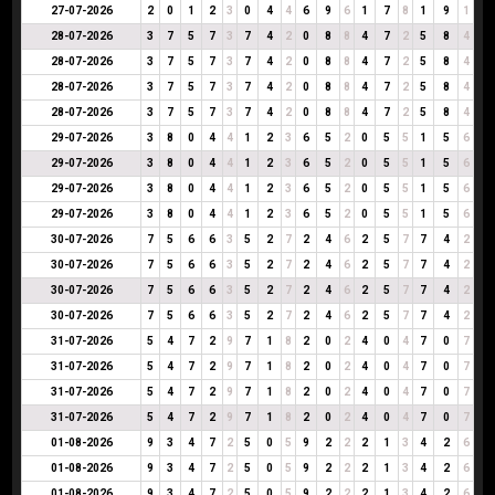
27-07-2026
2
0
1
2
3
0
4
4
6
9
6
1
7
8
1
9
1
28-07-2026
3
7
5
7
3
7
4
2
0
8
8
4
7
2
5
8
4
28-07-2026
3
7
5
7
3
7
4
2
0
8
8
4
7
2
5
8
4
28-07-2026
3
7
5
7
3
7
4
2
0
8
8
4
7
2
5
8
4
28-07-2026
3
7
5
7
3
7
4
2
0
8
8
4
7
2
5
8
4
29-07-2026
3
8
0
4
4
1
2
3
6
5
2
0
5
5
1
5
6
29-07-2026
3
8
0
4
4
1
2
3
6
5
2
0
5
5
1
5
6
29-07-2026
3
8
0
4
4
1
2
3
6
5
2
0
5
5
1
5
6
29-07-2026
3
8
0
4
4
1
2
3
6
5
2
0
5
5
1
5
6
30-07-2026
7
5
6
6
3
5
2
7
2
4
6
2
5
7
7
4
2
30-07-2026
7
5
6
6
3
5
2
7
2
4
6
2
5
7
7
4
2
30-07-2026
7
5
6
6
3
5
2
7
2
4
6
2
5
7
7
4
2
30-07-2026
7
5
6
6
3
5
2
7
2
4
6
2
5
7
7
4
2
31-07-2026
5
4
7
2
9
7
1
8
2
0
2
4
0
4
7
0
7
31-07-2026
5
4
7
2
9
7
1
8
2
0
2
4
0
4
7
0
7
31-07-2026
5
4
7
2
9
7
1
8
2
0
2
4
0
4
7
0
7
31-07-2026
5
4
7
2
9
7
1
8
2
0
2
4
0
4
7
0
7
01-08-2026
9
3
4
7
2
5
0
5
9
2
2
2
1
3
4
2
6
01-08-2026
9
3
4
7
2
5
0
5
9
2
2
2
1
3
4
2
6
01-08-2026
9
3
4
7
2
5
0
5
9
2
2
2
1
3
4
2
6