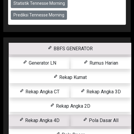
Statistik Tennesse Morning
Prediksi Tennesse Morning
BBFS GENERATOR
Generator LN
Rumus Harian
Rekap Kumat
Rekap Angka CT
Rekap Angka 3D
Rekap Angka 2D
Rekap Angka 4D
Pola Dasar All