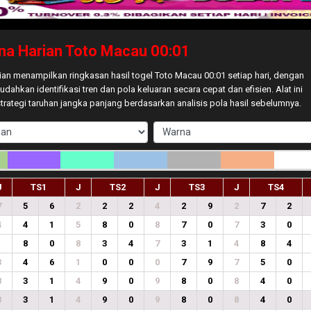
na Harian Toto Macau 00:01
an menampilkan ringkasan hasil togel Toto Macau 00:01 setiap hari, dengan
hkan identifikasi tren dan pola keluaran secara cepat dan efisien. Alat ini
rategi taruhan jangka panjang berdasarkan analisis pola hasil sebelumnya.
J
TS1
J
TS2
J
TS3
J
TS4
7
5
6
2
2
2
4
2
9
2
7
2
4
4
1
5
8
0
8
7
0
7
3
0
1
8
0
8
3
4
7
3
1
4
8
4
3
4
6
1
0
0
0
7
9
7
5
0
8
3
1
4
9
0
9
8
0
8
4
0
8
3
1
4
9
0
9
8
0
8
4
0