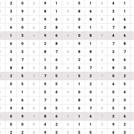
6
2
0
2
9
1
1
5
1
6
4
1
8
3
9
3
8
1
9
8
6
5
3
1
5
1
3
4
9
6
6
0
8
8
4
6
5
6
0
6
2
8
1
9
1
1
7
8
5
1
3
4
9
6
6
0
8
8
4
6
5
6
0
6
2
8
1
9
1
1
7
8
9
3
3
6
8
7
6
8
8
7
3
7
2
5
7
3
1
6
7
2
4
6
6
6
5
8
4
3
3
3
6
3
7
1
8
3
8
2
5
7
7
5
3
5
2
7
0
2
1
0
5
5
9
5
5
1
2
3
4
5
6
1
1
2
5
4
9
0
0
0
0
4
7
3
6
9
7
3
1
8
9
8
2
3
8
9
4
4
0
5
5
6
7
4
5
5
6
0
9
9
8
6
5
1
6
7
3
6
7
0
0
0
4
2
6
1
1
2
9
2
3
2
2
4
9
3
3
5
5
1
4
3