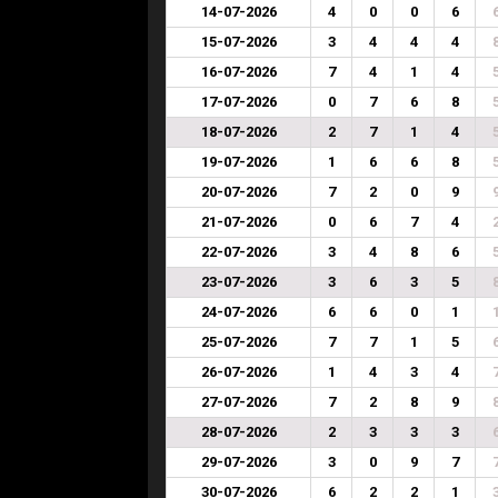
14-07-2026
4
0
0
6
15-07-2026
3
4
4
4
16-07-2026
7
4
1
4
17-07-2026
0
7
6
8
18-07-2026
2
7
1
4
19-07-2026
1
6
6
8
20-07-2026
7
2
0
9
21-07-2026
0
6
7
4
22-07-2026
3
4
8
6
23-07-2026
3
6
3
5
24-07-2026
6
6
0
1
25-07-2026
7
7
1
5
26-07-2026
1
4
3
4
27-07-2026
7
2
8
9
28-07-2026
2
3
3
3
29-07-2026
3
0
9
7
30-07-2026
6
2
2
1