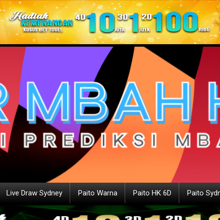
Live Draw Sydney
Paito Warna
Paito HK 6D
Paito Syd