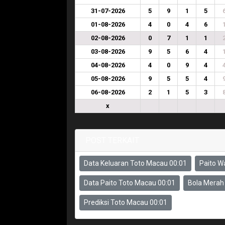
31-07-2026
5
9
1
5
01-08-2026
4
0
4
6
02-08-2026
0
7
1
1
03-08-2026
9
5
6
4
04-08-2026
4
0
9
4
05-08-2026
9
5
5
4
06-08-2026
2
1
5
3
x
POST TERKAIT
Data Keluaran Toto Macau 00:01
Paito W
Data Paito Toto Macau 00:01
Bola Merah
Prediksi Toto Macau 00:01