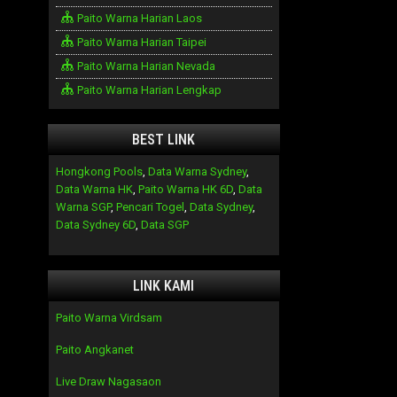
Paito Warna Harian Laos
Paito Warna Harian Taipei
Paito Warna Harian Nevada
Paito Warna Harian Lengkap
BEST LINK
Hongkong Pools
,
Data Warna Sydney
,
Data Warna HK
,
Paito Warna HK 6D
,
Data
Warna SGP
,
Pencari Togel
,
Data Sydney
,
Data Sydney 6D
,
Data SGP
LINK KAMI
Paito Warna Virdsam
Paito Angkanet
Live Draw Nagasaon