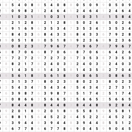
8
8
5
4
0
8
8
5
4
0
8
8
0
5
0
9
9
0
5
0
9
2
1
0
9
8
2
1
2
4
6
4
1
2
4
6
4
1
2
4
6
4
7
3
1
0
3
1
4
1
0
3
1
4
1
0
3
1
4
1
5
8
4
8
1
2
1
2
8
1
2
1
2
8
1
5
0
2
6
8
5
0
2
6
9
6
9
1
6
9
6
3
5
3
4
7
3
5
3
4
7
3
5
3
4
7
9
8
4
3
3
6
8
4
3
3
6
8
4
3
3
6
7
9
2
8
8
9
0
5
1
8
9
0
5
1
8
9
9
2
3
6
9
9
2
3
6
3
5
0
8
2
3
5
7
9
6
7
4
7
9
6
7
4
7
9
6
7
6
8
8
7
0
6
6
8
7
0
6
6
8
7
0
6
6
6
4
2
6
2
9
7
2
7
2
9
7
2
7
2
9
7
3
5
3
8
7
3
5
3
7
8
8
2
1
7
8
2
4
0
3
3
2
4
0
3
3
2
4
0
3
4
7
1
4
3
5
8
1
4
3
5
8
1
4
3
5
8
2
7
0
4
8
9
5
6
1
8
9
5
6
1
8
9
0
8
6
5
2
0
8
6
5
7
1
3
1
3
7
1
8
0
2
3
5
8
0
2
3
5
8
0
2
3
5
3
5
4
3
4
7
5
4
3
4
7
5
4
3
4
7
2
7
3
1
7
6
3
9
8
7
6
3
9
8
7
6
5
1
7
4
2
5
1
7
4
6
3
0
8
6
6
3
5
6
6
5
2
5
6
6
5
2
5
6
6
5
7
3
8
4
4
8
3
8
4
4
8
3
8
4
4
8
3
9
2
8
4
8
9
2
0
1
8
9
2
0
1
8
9
5
5
8
1
9
5
5
8
1
5
6
8
8
1
5
6
4
5
2
2
4
4
5
2
2
4
4
5
2
2
9
7
3
9
4
4
8
3
9
4
4
8
3
9
4
4
8
5
5
1
2
8
6
6
7
7
8
6
6
7
7
8
6
9
0
4
5
9
9
0
4
5