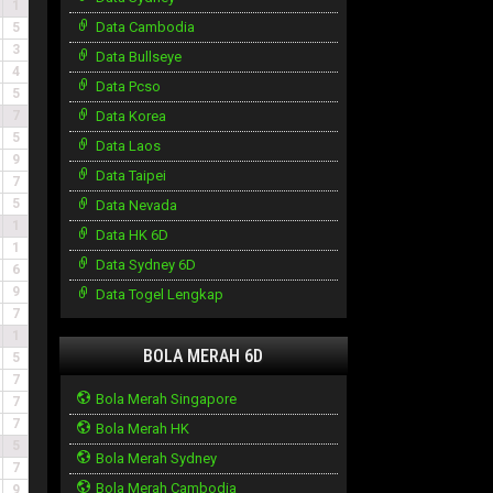
1
Data Cambodia
5
3
Data Bullseye
4
Data Pcso
5
7
Data Korea
5
Data Laos
9
Data Taipei
7
5
Data Nevada
1
Data HK 6D
1
Data Sydney 6D
6
9
Data Togel Lengkap
7
1
BOLA MERAH 6D
5
7
Bola Merah Singapore
7
7
Bola Merah HK
5
Bola Merah Sydney
7
Bola Merah Cambodia
9