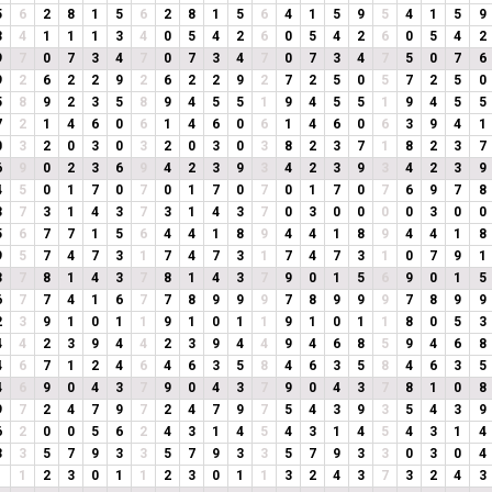
5
6
2
8
1
5
6
2
8
1
5
6
4
1
5
9
5
4
1
5
9
3
4
1
1
1
3
4
0
5
4
2
6
0
5
4
2
6
0
5
4
2
9
7
0
7
3
4
7
0
7
3
4
7
0
7
3
4
7
5
0
7
6
9
2
6
2
2
9
2
6
2
2
9
2
7
2
5
0
5
7
2
5
0
5
8
9
2
3
5
8
9
4
5
5
1
9
4
5
5
1
9
4
5
5
7
2
1
4
6
0
6
1
4
6
0
6
1
4
6
0
6
3
9
4
1
0
3
2
0
3
0
3
2
0
3
0
3
8
2
3
7
1
8
2
3
7
6
9
0
2
3
6
9
4
2
3
9
3
4
2
3
9
3
4
2
3
9
4
5
0
1
7
0
7
0
1
7
0
7
0
1
7
0
7
6
9
7
8
3
7
3
1
4
3
7
3
1
4
3
7
0
3
0
0
0
0
3
0
0
5
6
7
7
1
5
6
4
4
1
8
9
4
4
1
8
9
4
4
1
8
9
5
7
4
7
3
1
7
4
7
3
1
7
4
7
3
1
0
7
9
1
3
7
8
1
4
3
7
8
1
4
3
7
9
0
1
5
6
9
0
1
5
6
7
7
4
1
6
7
7
8
9
9
9
7
8
9
9
9
7
8
9
9
2
3
9
1
0
1
1
9
1
0
1
1
9
1
0
1
1
8
0
5
3
4
4
2
3
9
4
4
2
3
9
4
4
9
4
6
8
5
9
4
6
8
4
6
7
1
2
4
6
4
6
3
5
8
4
6
3
5
8
4
6
3
5
4
6
9
0
4
3
7
9
0
4
3
7
9
0
4
3
7
8
1
0
8
9
7
2
4
7
9
7
2
4
7
9
7
5
4
3
9
3
5
4
3
9
6
2
0
0
5
6
2
4
3
1
4
5
4
3
1
4
5
4
3
1
4
3
3
5
7
9
3
3
5
7
9
3
3
5
7
9
3
3
0
3
0
4
1
1
2
3
0
1
1
2
3
0
1
1
3
2
4
3
7
3
2
4
3