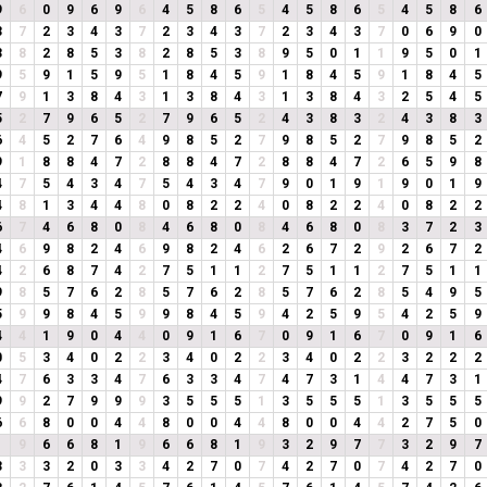
9
6
0
9
6
9
6
4
5
8
6
5
4
5
8
6
5
4
5
8
6
3
7
2
3
4
3
7
2
3
4
3
7
2
3
4
3
7
0
6
9
0
3
8
2
8
5
3
8
2
8
5
3
8
9
5
0
1
1
9
5
0
1
9
5
9
1
5
9
5
1
8
4
5
9
1
8
4
5
9
1
8
4
5
7
9
1
3
8
4
3
1
3
8
4
3
1
3
8
4
3
2
5
4
5
5
2
7
9
6
5
2
7
9
6
5
2
4
3
8
3
2
4
3
8
3
6
4
5
2
7
6
4
9
8
5
2
7
9
8
5
2
7
9
8
5
2
9
1
8
8
4
7
2
8
8
4
7
2
8
8
4
7
2
6
5
9
8
4
7
5
4
3
4
7
5
4
3
4
7
9
0
1
9
1
9
0
1
9
4
8
1
3
4
4
8
0
8
2
2
4
0
8
2
2
4
0
8
2
2
6
7
4
6
8
0
8
4
6
8
0
8
4
6
8
0
8
3
7
2
3
4
6
9
8
2
4
6
9
8
2
4
6
2
6
7
2
9
2
6
7
2
4
2
6
8
7
4
2
7
5
1
1
2
7
5
1
1
2
7
5
1
1
9
8
5
7
6
2
8
5
7
6
2
8
5
7
6
2
8
5
4
9
5
5
9
9
8
4
5
9
9
8
4
5
9
4
2
5
9
5
4
2
5
9
4
4
1
9
0
4
4
0
9
1
6
7
0
9
1
6
7
0
9
1
6
0
5
3
4
0
2
2
3
4
0
2
2
3
4
0
2
2
3
2
2
2
4
7
6
3
3
4
7
6
3
3
4
7
4
7
3
1
4
4
7
3
1
9
9
2
7
9
9
9
3
5
5
5
1
3
5
5
5
1
3
5
5
5
6
6
8
0
0
4
4
8
0
0
4
4
8
0
0
4
4
2
7
5
0
1
9
6
6
8
1
9
6
6
8
1
9
3
2
9
7
7
3
2
9
7
3
3
3
2
0
3
3
4
2
7
0
7
4
2
7
0
7
4
2
7
0