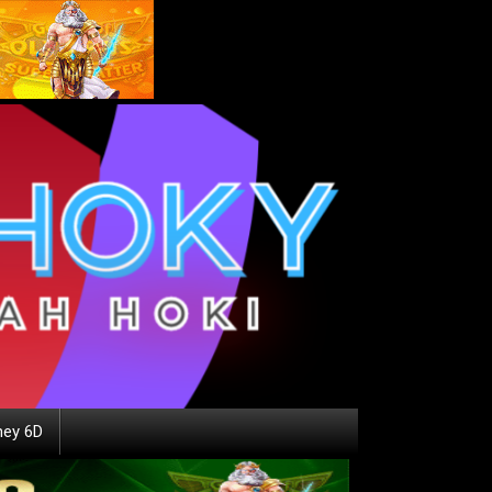
ney 6D