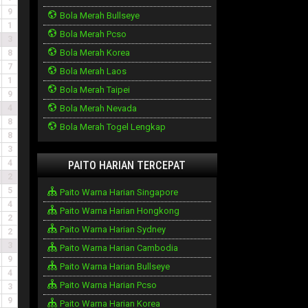
9
Bola Merah Bullseye
1
Bola Merah Pcso
3
Bola Merah Korea
8
7
Bola Merah Laos
1
Bola Merah Taipei
9
4
Bola Merah Nevada
8
Bola Merah Togel Lengkap
8
3
4
PAITO HARIAN TERCEPAT
2
5
Paito Warna Harian Singapore
4
Paito Warna Harian Hongkong
2
Paito Warna Harian Sydney
2
3
Paito Warna Harian Cambodia
9
Paito Warna Harian Bullseye
4
Paito Warna Harian Pcso
3
9
Paito Warna Harian Korea