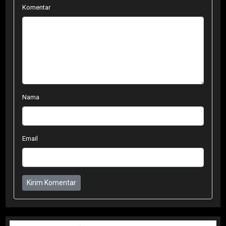
Komentar
Nama
Email
Kirim Komentar