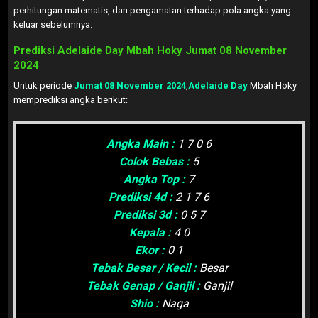
perhitungan matematis, dan pengamatan terhadap pola angka yang
keluar sebelumnya.
Prediksi Adelaide Day Mbah Hoky Jumat
08 November
2024
Untuk periode
Jumat 08 November 2024
,
Adelaide Day
Mbah Hoky
memprediksi angka berikut:
Angka Main :
1 7 0 6
Colok Bebas :
5
Angka Top :
7
Prediksi 4d :
2 1 7 6
Prediksi 3d :
0 5 7
Kepala :
4 0
Ekor :
0 1
Tebak Besar / Kecil :
Besar
Tebak Genap / Ganjil :
Ganjil
Shio :
Naga