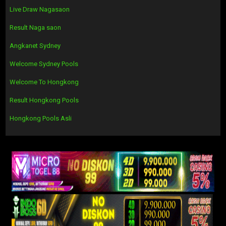
Live Draw Nagasaon
Result Naga saon
Angkanet Sydney
Welcome Sydney Pools
Welcome To Hongkong
Result Hongkong Pools
Hongkong Pools Asli