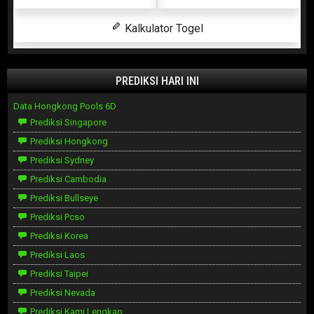
Kalkulator Togel
PREDIKSI HARI INI
Data Hongkong Pools 6D
Prediksi Singapore
Prediksi Hongkong
Prediksi Sydney
Prediksi Cambodia
Prediksi Bullseye
Prediksi Pcso
Prediksi Korea
Prediksi Laos
Prediksi Taipei
Prediksi Nevada
Prediksi Kami Lengkap