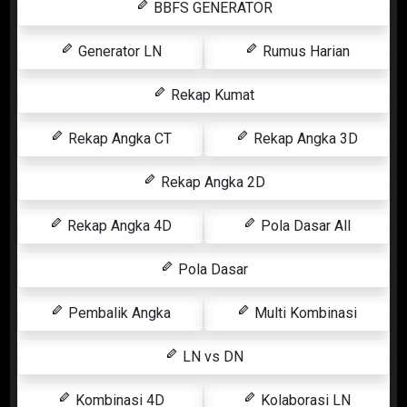
BBFS GENERATOR
Generator LN
Rumus Harian
Rekap Kumat
Rekap Angka CT
Rekap Angka 3D
Rekap Angka 2D
Rekap Angka 4D
Pola Dasar All
Pola Dasar
Pembalik Angka
Multi Kombinasi
LN vs DN
Kombinasi 4D
Kolaborasi LN