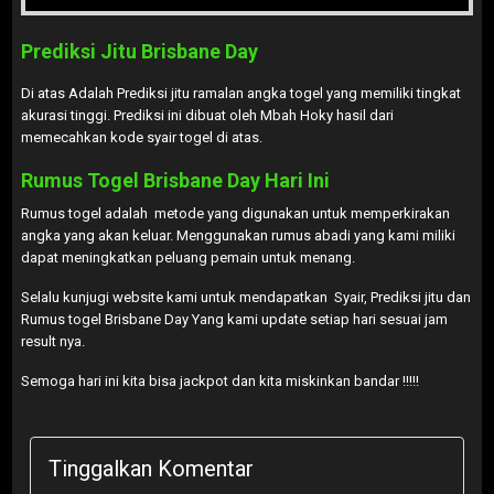
Prediksi Jitu Brisbane Day
Di atas Adalah Prediksi jitu ramalan angka togel yang memiliki tingkat
akurasi tinggi. Prediksi ini dibuat oleh Mbah Hoky hasil dari
memecahkan kode syair togel di atas.
Rumus Togel Brisbane Day Hari Ini
Rumus togel adalah metode yang digunakan untuk memperkirakan
angka yang akan keluar. Menggunakan rumus abadi yang kami miliki
dapat meningkatkan peluang pemain untuk menang.
Selalu kunjugi website kami untuk mendapatkan Syair, Prediksi jitu dan
Rumus togel Brisbane Day Yang kami update setiap hari sesuai jam
result nya.
Semoga hari ini kita bisa jackpot dan kita miskinkan bandar !!!!!
Tinggalkan Komentar