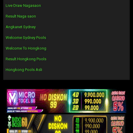
Live Draw Nagasaon
Result Naga saon
Angkanet Sydney
Welcome Sydney Pools
Welcome To Hongkong
Result Hongkong Pools
Hongkong Pools Asli