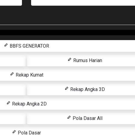
BBFS GENERATOR
Rumus Harian
Rekap Kumat
Rekap Angka 3D
Rekap Angka 2D
Pola Dasar All
Pola Dasar