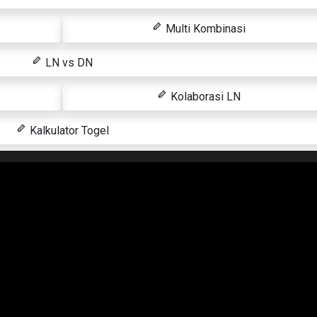
Multi Kombinasi
LN vs DN
Kolaborasi LN
Kalkulator Togel