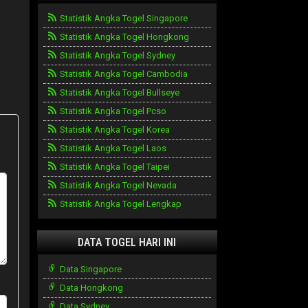
Statistik Angka Togel Singapore
Statistik Angka Togel Hongkong
Statistik Angka Togel Sydney
Statistik Angka Togel Cambodia
Statistik Angka Togel Bullseye
Statistik Angka Togel Pcso
Statistik Angka Togel Korea
Statistik Angka Togel Laos
Statistik Angka Togel Taipei
Statistik Angka Togel Nevada
Statistik Angka Togel Lengkap
DATA TOGEL HARI INI
Data Singapore
Data Hongkong
Data Sydney