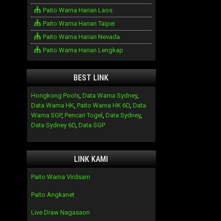
Paito Warna Harian Laos
Paito Warna Harian Taipei
Paito Warna Harian Nevada
Paito Warna Harian Lengkap
BEST LINK
Hongkong Pools
,
Data Warna Sydney
,
Data Warna HK
,
Paito Warna HK 6D
,
Data
Warna SGP
,
Pencari Togel
,
Data Sydney
,
Data Sydney 6D
,
Data SGP
LINK KAMI
Paito Warna Virdsam
Paito Angkanet
Live Draw Nagasaon