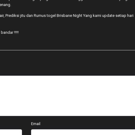
enang.
r, Prediksi jitu dan Rumus togel Brisbane Night Yang kami update setiap hari
bandar !!!!!
Email