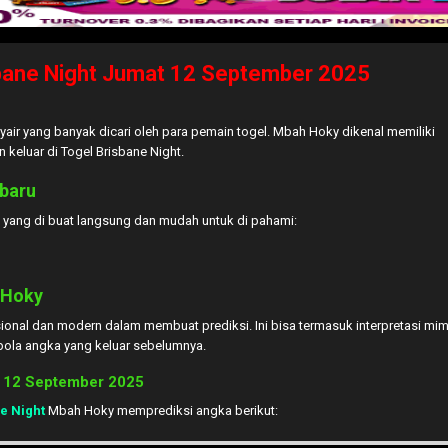
sbane Night Jumat 12 September 2025
yair yang banyak dicari oleh para pemain togel. Mbah Hoky dikenal memiliki
eluar di Togel Brisbane Night.
rbaru
y yang di buat langsung dan mudah untuk di pahami:
 Hoky
al dan modern dalam membuat prediksi. Ini bisa termasuk interpretasi mim
pola angka yang keluar sebelumnya.
t
12 September 2025
e Night
Mbah Hoky memprediksi angka berikut: