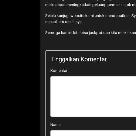
miliki dapat meningkatkan peluang pemain untuk m
Selalu kunjugi website kami untuk mendapatkan Syai
sesuai jam result nya.
Semoga hari ini kita bisa jackpot dan kita miskinkan 
Tinggalkan Komentar
Komentar
Nama