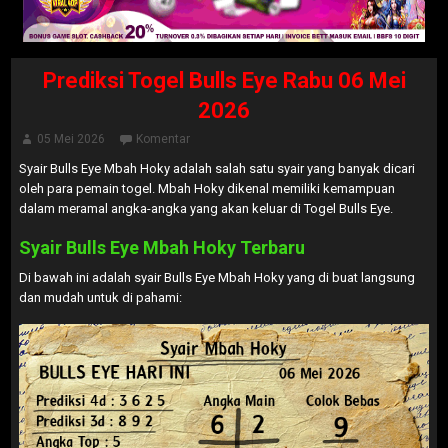
Prediksi Togel Bulls Eye Rabu 06 Mei
2026
05 Mei 2026
Komentar
Syair Bulls Eye Mbah Hoky adalah salah satu syair yang banyak dicari
oleh para pemain togel. Mbah Hoky dikenal memiliki kemampuan
dalam meramal angka-angka yang akan keluar di Togel Bulls Eye.
Syair Bulls Eye Mbah Hoky Terbaru
Di bawah ini adalah syair Bulls Eye Mbah Hoky yang di buat langsung
dan mudah untuk di pahami: