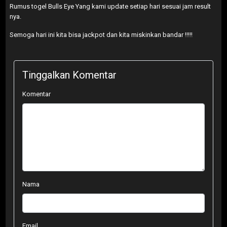
Rumus togel Bulls Eye Yang kami update setiap hari sesuai jam result
nya.
Semoga hari ini kita bisa jackpot dan kita miskinkan bandar !!!!!
Tinggalkan Komentar
Komentar
Nama
Email