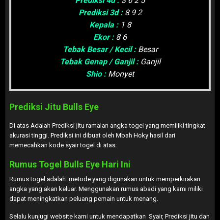
Prediksi 4d :
3 6 2 5
Prediksi 3d :
8 9 2
Kepala :
1 8
Ekor :
8 6
Tebak Besar / Kecil :
Besar
Tebak Genap / Ganjil :
Ganjil
Shio :
Monyet
Prediksi Jitu Bulls Eye
Di atas Adalah Prediksi jitu ramalan angka togel yang memiliki tingkat
akurasi tinggi. Prediksi ini dibuat oleh Mbah Hoky hasil dari
memecahkan kode syair togel di atas.
Rumus Togel Bulls Eye Hari Ini
Rumus togel adalah metode yang digunakan untuk memperkirakan
angka yang akan keluar. Menggunakan rumus abadi yang kami miliki
dapat meningkatkan peluang pemain untuk menang.
Selalu kunjugi website kami untuk mendapatkan Syair, Prediksi jitu dan