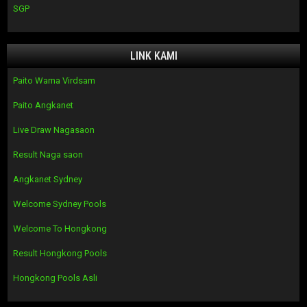
SGP
LINK KAMI
Paito Warna Virdsam
Paito Angkanet
Live Draw Nagasaon
Result Naga saon
Angkanet Sydney
Welcome Sydney Pools
Welcome To Hongkong
Result Hongkong Pools
Hongkong Pools Asli