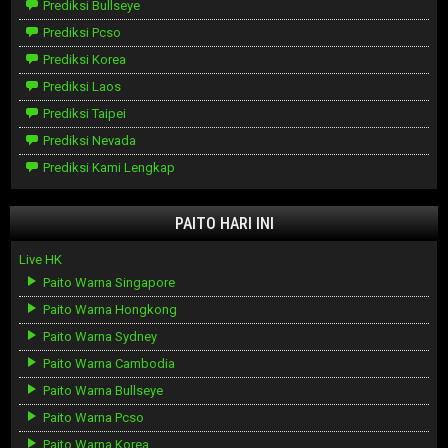
Prediksi Bullseye
Prediksi Pcso
Prediksi Korea
Prediksi Laos
Prediksi Taipei
Prediksi Nevada
Prediksi Kami Lengkap
PAITO HARI INI
Live HK
Paito Warna Singapore
Paito Warna Hongkong
Paito Warna Sydney
Paito Warna Cambodia
Paito Warna Bullseye
Paito Warna Pcso
Paito Warna Korea