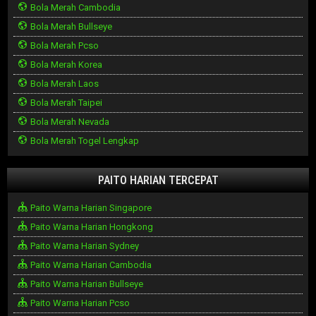
Bola Merah Cambodia
Bola Merah Bullseye
Bola Merah Pcso
Bola Merah Korea
Bola Merah Laos
Bola Merah Taipei
Bola Merah Nevada
Bola Merah Togel Lengkap
PAITO HARIAN TERCEPAT
Paito Warna Harian Singapore
Paito Warna Harian Hongkong
Paito Warna Harian Sydney
Paito Warna Harian Cambodia
Paito Warna Harian Bullseye
Paito Warna Harian Pcso