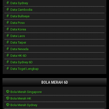
Data Sydney
Data Cambodia
Data Bullseye
Data Pcso
Data Korea
Data Laos
Data Taipei
Data Nevada
Data HK 6D
Data Sydney 6D
Data Togel Lengkap
BOLA MERAH 6D
Bola Merah Singapore
Bola Merah HK
Bola Merah Sydney