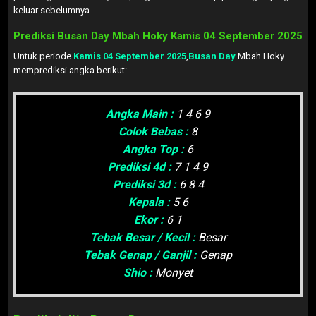
keluar sebelumnya.
Prediksi Busan Day Mbah Hoky Kamis
04 September 2025
Untuk periode
Kamis 04 September 2025
,
Busan Day
Mbah Hoky
memprediksi angka berikut:
Angka Main :
1 4 6 9
Colok Bebas :
8
Angka Top :
6
Prediksi 4d :
7 1 4 9
Prediksi 3d :
6 8 4
Kepala :
5 6
Ekor :
6 1
Tebak Besar / Kecil :
Besar
Tebak Genap / Ganjil :
Genap
Shio :
Monyet