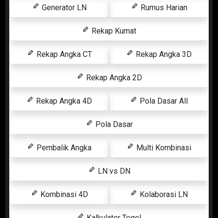
Generator LN
Rumus Harian
Rekap Kumat
Rekap Angka CT
Rekap Angka 3D
Rekap Angka 2D
Rekap Angka 4D
Pola Dasar All
Pola Dasar
Pembalik Angka
Multi Kombinasi
LN vs DN
Kombinasi 4D
Kolaborasi LN
Kalkulator Togel