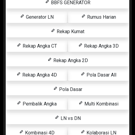
BBFS GENERATOR
Generator LN
Rumus Harian
Rekap Kumat
Rekap Angka CT
Rekap Angka 3D
Rekap Angka 2D
Rekap Angka 4D
Pola Dasar All
Pola Dasar
Pembalik Angka
Multi Kombinasi
LN vs DN
Kombinasi 4D
Kolaborasi LN