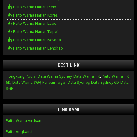
Paito Warna Harian Pcso
Paito Warna Harian Korea
Paito Warna Harian Laos
Paito Warna Harian Taipei
Paito Warna Harian Nevada
Paito Warna Harian Lengkap
BEST LINK
Hongkong Pools
,
Data Warna Sydney
,
Data Warna HK
,
Paito Warna HK
6D
,
Data Warna SGP
,
Pencari Togel
,
Data Sydney
,
Data Sydney 6D
,
Data
SGP
LINK KAMI
Paito Warna Virdsam
Paito Angkanet