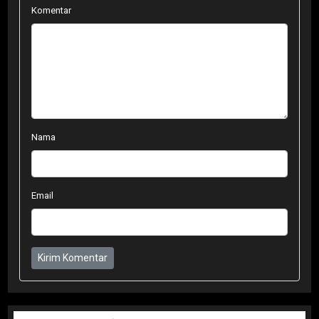
Komentar
Nama
Email
Kirim Komentar