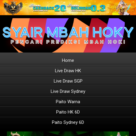
Home
Live Draw HK
Live Draw SGP
Live Draw Sydney
Paito Warna
Paito HK 6D
Paito Sydney 6D