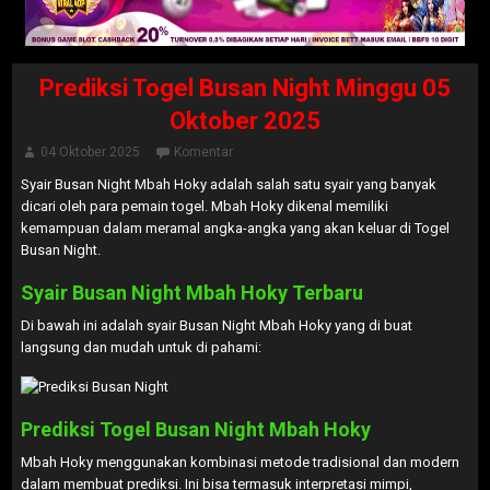
Prediksi Togel Busan Night Minggu 05
Oktober 2025
04 Oktober 2025
Komentar
Syair Busan Night Mbah Hoky adalah salah satu syair yang banyak
dicari oleh para pemain togel. Mbah Hoky dikenal memiliki
kemampuan dalam meramal angka-angka yang akan keluar di Togel
Busan Night.
Syair Busan Night Mbah Hoky Terbaru
Di bawah ini adalah syair Busan Night Mbah Hoky yang di buat
langsung dan mudah untuk di pahami:
Prediksi Togel Busan Night Mbah Hoky
Mbah Hoky menggunakan kombinasi metode tradisional dan modern
dalam membuat prediksi. Ini bisa termasuk interpretasi mimpi,