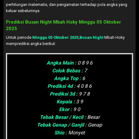
perhitungan matematis, dan pengamatan terhadap pola angka yang
keluar sebelumnya.
Prediksi Busan Night Mbah Hoky Minggu
05 Oktober
2025
Untuk periode
Minggu 05 Oktober 2025
,
Busan Night
Mbah Hoky
memprediksi angka berikut:
Angka Main :
0 8 9 6
Colok Bebas :
7
Angka Top :
6
Prediksi 4d :
4 0 8 6
Prediksi 3d :
9 7 8
Kepala :
3 9
Ekor :
9 0
Tebak Besar / Kecil :
Besar
Tebak Genap / Ganjil :
Genap
Shio :
Monyet