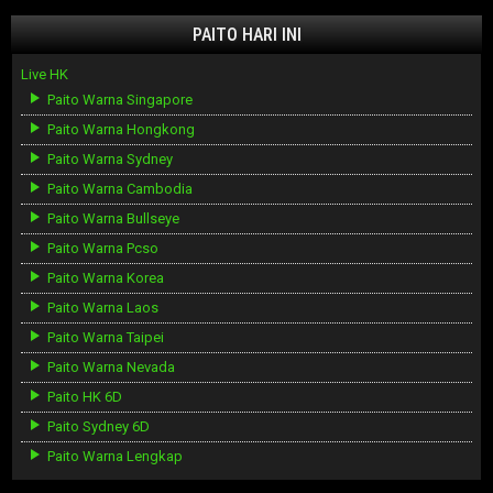
PAITO HARI INI
Live HK
Paito Warna Singapore
Paito Warna Hongkong
Paito Warna Sydney
Paito Warna Cambodia
Paito Warna Bullseye
Paito Warna Pcso
Paito Warna Korea
Paito Warna Laos
Paito Warna Taipei
Paito Warna Nevada
Paito HK 6D
Paito Sydney 6D
Paito Warna Lengkap