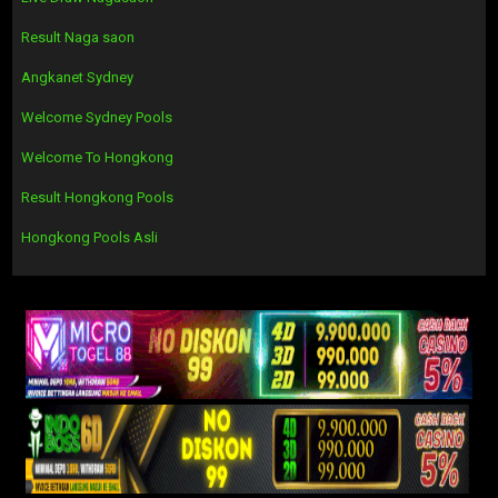
Result Naga saon
Angkanet Sydney
Welcome Sydney Pools
Welcome To Hongkong
Result Hongkong Pools
Hongkong Pools Asli