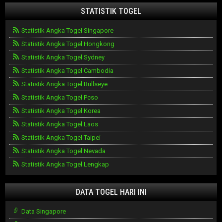
STATISTIK TOGEL
Statistik Angka Togel Singapore
Statistik Angka Togel Hongkong
Statistik Angka Togel Sydney
Statistik Angka Togel Cambodia
Statistik Angka Togel Bullseye
Statistik Angka Togel Pcso
Statistik Angka Togel Korea
Statistik Angka Togel Laos
Statistik Angka Togel Taipei
Statistik Angka Togel Nevada
Statistik Angka Togel Lengkap
DATA TOGEL HARI INI
Data Singapore