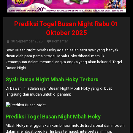
Prediksi Togel Busan Night Rabu 01
Oktober 2025
30 September 2025
Komentar
Syair Busan Night Mbah Hoky adalah salah satu syair yang banyak
dicari oleh para pemain togel. Mbah Hoky dikenal memiliki
kemampuan dalam meramal angka-angka yang akan keluar di Togel
Busan Night.
Syair Busan Night Mbah Hoky Terbaru
Di bawah ini adalah syair Busan Night Mbah Hoky yang di buat
langsung dan mudah untuk di pahami:
Prediksi Togel Busan Night Mbah Hoky
Mbah Hoky menggunakan kombinasi metode tradisional dan modern
dalam membuat prediksi. Ini bisa termasuk interpretasi mimpi,