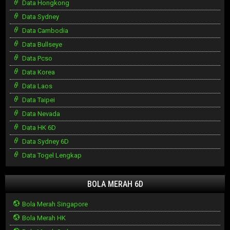
Data Hongkong
Data Sydney
Data Cambodia
Data Bullseye
Data Pcso
Data Korea
Data Laos
Data Taipei
Data Nevada
Data HK 6D
Data Sydney 6D
Data Togel Lengkap
BOLA MERAH 6D
Bola Merah Singapore
Bola Merah HK